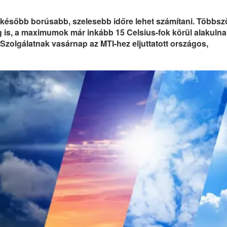
 később borúsabb, szelesebb időre lehet számítani. Többsz
 is, a maximumok már inkább 15 Celsius-fok körül alakuln
 Szolgálatnak vasárnap az MTI-hez eljuttatott országos,