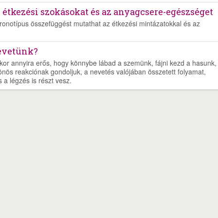
z étkezési szokásokat és az anyagcsere-egészséget
kronotípus összefüggést mutathat az étkezési mintázatokkal és az
nevetünk?
kor annyira erős, hogy könnybe lábad a szemünk, fájni kezd a hasunk,
önös reakciónak gondoljuk, a nevetés valójában összetett folyamat,
a légzés is részt vesz.
ékszabály
Adatvédelem
Médiaajánlat
Partnerprogram-Affiliate