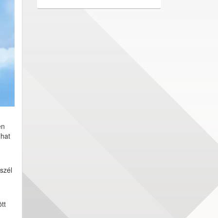
én
lhat
szél
tt