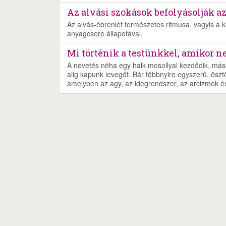
Az alvási szokások befolyásolják a
Az alvás-ébrenlét természetes ritmusa, vagyis a 
anyagcsere állapotával.
Mi történik a testünkkel, amikor 
A nevetés néha egy halk mosollyal kezdődik, más
alig kapunk levegőt. Bár többnyire egyszerű, öszt
amelyben az agy, az idegrendszer, az arcizmok és 
Nyereményjáték
Rólunk
Szolgáltatás
Ját