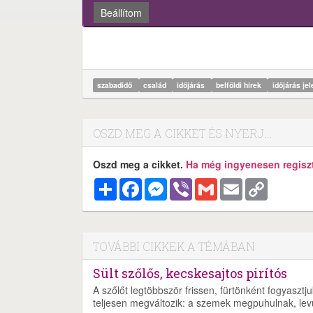
Beállítom
szabadidő
család
időjárás
belföldi hírek
időjárás je
OSZD MEG A CIKKET ÉS NYERJ...
Oszd meg a cikket.
Ha még ingyenesen regisztr
Megosztás
Facebook
Messenger
Viber
Gmail
Email
Copy
Link
TOVÁBBI CIKKEK A TÉMÁBAN
Sült szőlős, kecskesajtos pirítós
A szőlőt legtöbbször frissen, fürtönként fogyaszt
teljesen megváltozik: a szemek megpuhulnak, lev