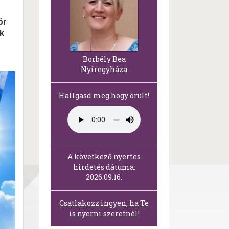
ör
ak
Borbély Bea
Nyíregyháza
Hallgasd meg hogy örült!
A következő nyertes
hirdetés dátuma:
2026.09.16.
Csatlakozz ingyen, ha Te
is nyerni szeretnél!