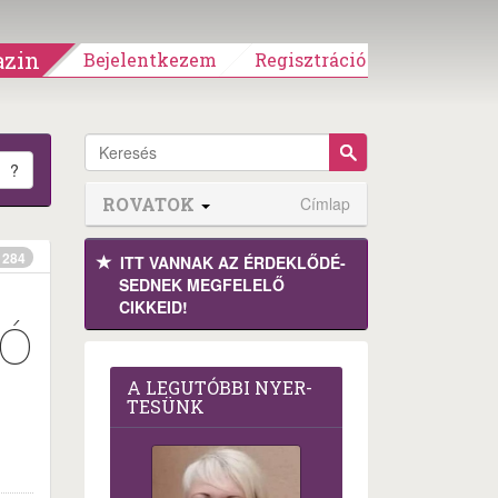
zin
Bejelentkezem
Regisztráció
?
ROVATOK
Címlap
284
ITT VANNAK AZ ÉRDEK­LŐDÉ­
SEDNEK MEGFE­LELŐ
CIKKEID!
TÓ
A LEG­U­TÓB­BI NYER­
TE­SÜNK