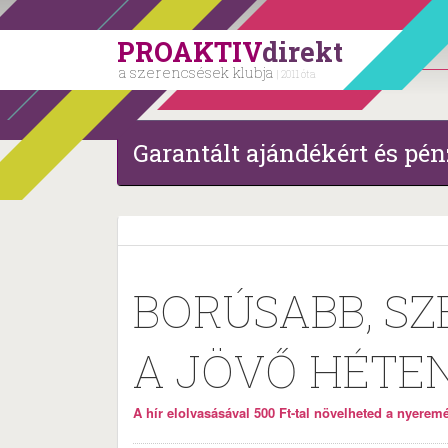
PROAKTIV
direkt
a szerencsések klubja
| 2011 óta
Garantált ajándékért és pén
BORÚSABB, SZ
A JÖVŐ HÉTE
A hír elolvasásával 500 Ft-tal növelheted a nyeremén