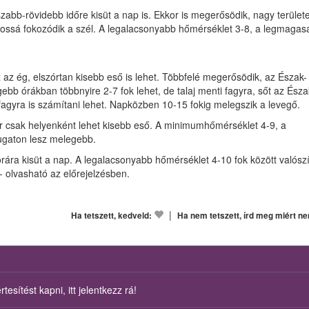
zabb-rövidebb időre kisüt a nap is. Ekkor is megerősödik, nagy területe
arossá fokozódik a szél. A legalacsonyabb hőmérséklet 3-8, a legmaga
az ég, elszórtan kisebb eső is lehet. Többfelé megerősödik, az Észak-
ebb órákban többnyire 2-7 fok lehet, de talaj menti fagyra, sőt az Észa
gyra is számítani lehet. Napközben 10-15 fokig melegszik a levegő.
ár csak helyenként lehet kisebb eső. A minimumhőmérséklet 4-9, a
ugaton lesz melegebb.
ára kisüt a nap. A legalacsonyabb hőmérséklet 4-10 fok között valósz
 olvasható az előrejelzésben.
|
Ha tetszett, kedveld:
Ha nem tetszett, írd meg miért n
esítést kapni, itt jelentkezz rá!