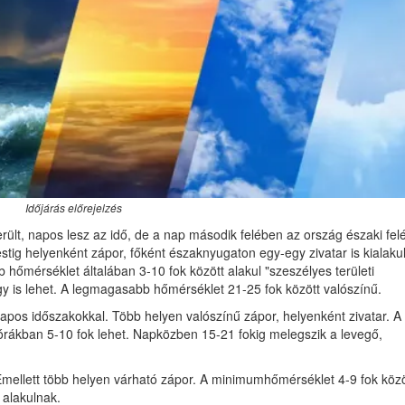
Időjárás előrejelzés
rült, napos lesz az idő, de a nap második felében az ország északi fel
tig helyenként zápor, főként északnyugaton egy-egy zivatar is kialaku
hőmérséklet általában 3-10 fok között alakul "szeszélyes területi
y is lehet. A legmagasabb hőmérséklet 21-25 fok között valószínű.
pos időszakokkal. Több helyen valószínű zápor, helyenként zivatar. A 
 órákban 5-10 fok lehet. Napközben 15-21 fokig melegszik a levegő,
 Emellett több helyen várható zápor. A minimumhőmérséklet 4-9 fok közö
 alakulnak.