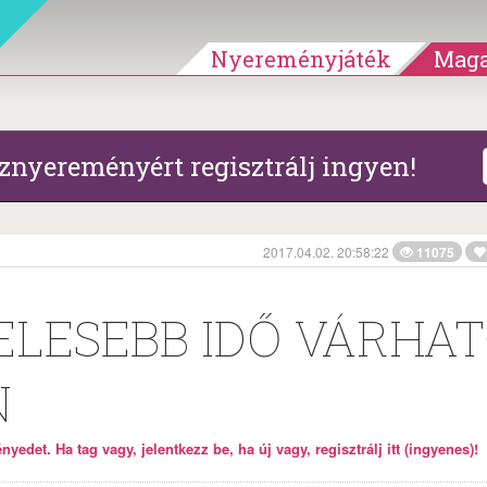
Nyereményjáték
Maga
znyereményért regisztrálj ingyen!
2017.04.02. 20:58:22
11075
ELESEBB IDŐ VÁRHA
N
yedet. Ha tag vagy, jelentkezz be, ha új vagy, regisztrálj itt (ingyenes)!