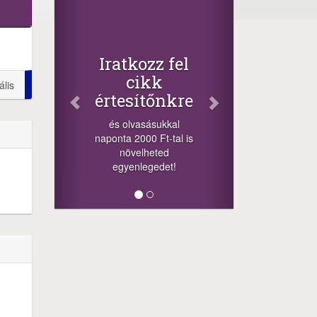
Facebo
Oszd me
cikkeink
+1.000.000 F
Iratkozz fel
-nyeremény növe
cikk
ális
a szerencsésn
értesítőnkre
sorsolás napj
cikkek alján ta
és olvasásukkal
megosztás
naponta 2000 Ft-tal is
lehetőséget. Láj
növelheted
minket!
egyenlegedet!