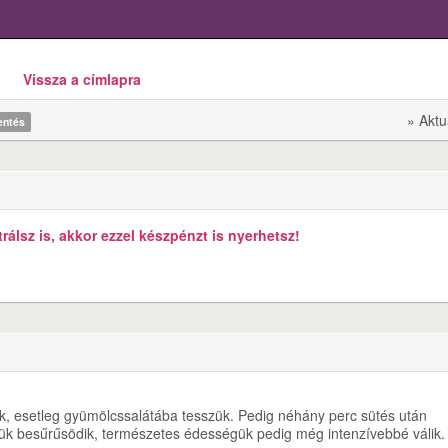
Vissza a címlapra
» Aktu
lentés
álsz is, akkor ezzel készpénzt is nyerhetsz!
juk, esetleg gyümölcssalátába tesszük. Pedig néhány perc sütés után
ük besűrűsödik, természetes édességük pedig még intenzívebbé válik.