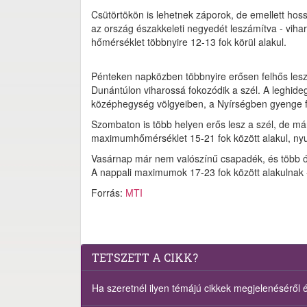
Csütörtökön is lehetnek záporok, de emellett hoss
az ország északkeleti negyedét leszámítva - vih
hőmérséklet többnyire 12-13 fok körül alakul.
Pénteken napközben többnyire erősen felhős lesz 
Dunántúlon viharossá fokozódik a szél. A leghideg
középhegység völgyeiben, a Nyírségben gyenge fa
Szombaton is több helyen erős lesz a szél, de m
maximumhőmérséklet 15-21 fok között alakul, ny
Vasárnap már nem valószínű csapadék, és több ór
A nappali maximumok 17-23 fok között alakulnak -
Forrás:
MTI
TETSZETT A CIKK?
Ha szeretnél ilyen témájú cikkek megjelenéséről ért