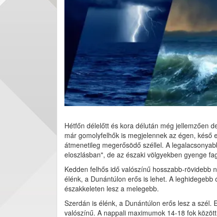
Hétfőn délelőtt és kora délután még jellemzően de
már gomolyfelhők is megjelennek az égen, késő es
átmenetileg megerősödő széllel. A legalacsonyabb 
eloszlásban", de az északi völgyekben gyenge fag
Kedden felhős idő valószínű hosszabb-rövidebb na
élénk, a Dunántúlon erős is lehet. A leghidegebb
északkeleten lesz a melegebb.
Szerdán is élénk, a Dunántúlon erős lesz a szél.
valószínű. A nappali maximumok 14-18 fok között