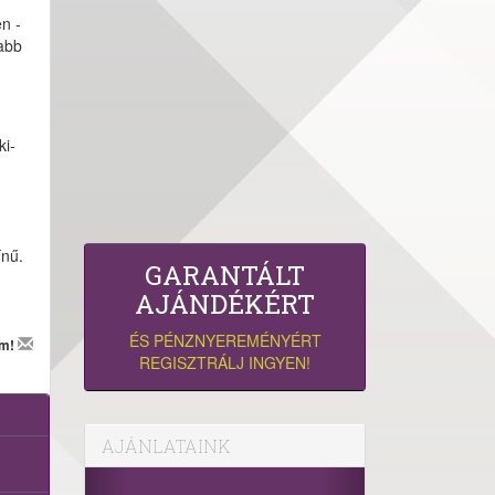
n -
sabb
ki-
ínű.
GARANTÁLT
AJÁNDÉKÉRT
ÉS PÉNZNYEREMÉNYÉRT
em!
REGISZTRÁLJ INGYEN!
AJÁNLATAINK