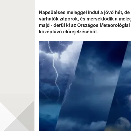
Napsütéses meleggel indul a jövő hét, de
várhatók záporok, és mérséklődik a meleg
majd - derül ki az Országos Meteorológiai
középtávú előrejelzéséből.