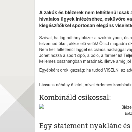
A zakók és blézerek nem feltétlenül csak
hivatalos ügyek intézéséhez, esküvőre va
kiegészítőkkel sportosan elegáns viselet
Szóval, ha lóg néhány blézer a szekrényben, és a
felvenned őket, akkor elő velük! Öltsd magadra ő
Nem kell feltétlenül inggel és csinos nadrággal 
Jöhet hozzá a sport cipő, a póló, a farmer is! T
kellemes összhangban maradnak, illetve amíg jól
Egyébként örök igazság: ha tudod VISELNI az adott
Lássunk néhány ötletet, mivel érdemes kombináln
Kombináld csíkossal:
Bléz
Egy statement nyaklánc és fa