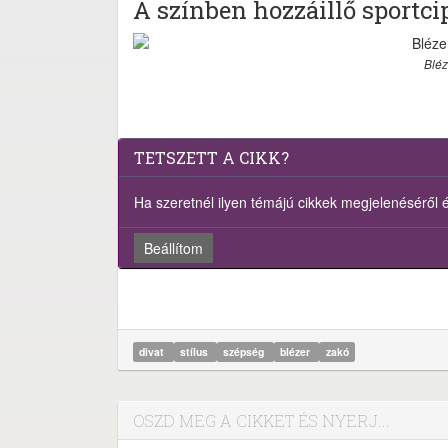
A színben hozzáillő sportcip
Bléz
TETSZETT A CIKK?
Ha szeretnél ilyen témájú cikkek megjelenéséről ért
Beállítom
divat
stílus
szépség
blézer
zakó
OSZD MEG A CIKKET ÉS NYERJ...