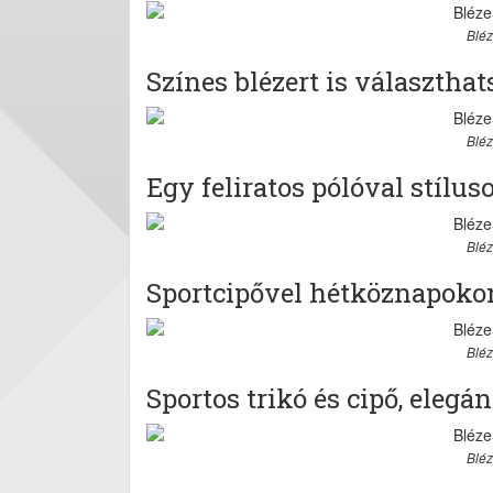
Bléz
Színes blézert is választhat
Bléz
Egy feliratos pólóval stílus
Bléz
Sportcipővel hétköznapoko
Bléz
Sportos trikó és cipő, elegá
Bléz