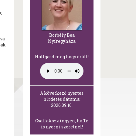
k
Borbély Bea
ova
Nyíregyháza
sak.
Hallgasd meg hogy örült!
A következő nyertes
hirdetés dátuma:
2026.09.16.
Csatlakozz ingyen, ha Te
is nyerni szeretnél!