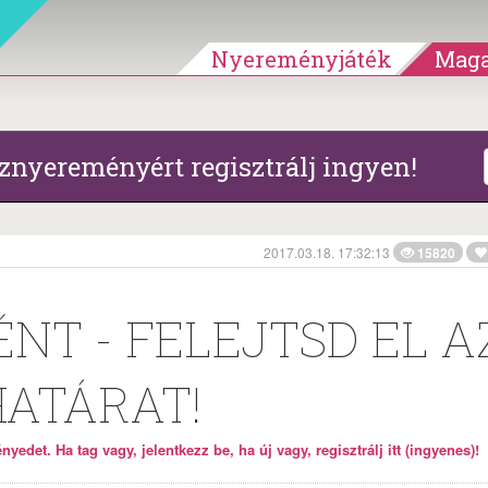
Nyereményjáték
Maga
znyereményért regisztrálj ingyen!
2017.03.18. 17:32:13
15820
NT - FELEJTSD EL A
ATÁRAT!
yedet. Ha tag vagy, jelentkezz be, ha új vagy, regisztrálj itt (ingyenes)!