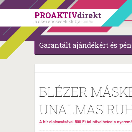
PROAKTIV
direkt
a szerencsések klubja
| 2011 óta
Garantált ajándékért és pén
BLÉZER MÁSKÉ
UNALMAS RUH
A hír elolvasásával 500 Ft-tal növelheted a nyeremén