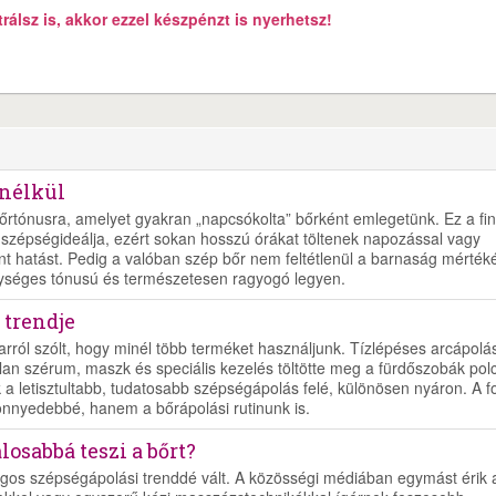
álsz is, akkor ezzel készpénzt is nyerhetsz!
 nélkül
őrtónusra, amelyet gyakran „napcsókolta” bőrként emlegetünk. Ez a fi
szépségideálja, ezért sokan hosszú órákat töltenek napozással vagy
nt hatást. Pedig a valóban szép bőr nem feltétlenül a barnaság mértéké
 egységes tónusú és természetesen ragyogó legyen.
 trendje
rról szólt, hogy minél több terméket használjunk. Tízlépéses arcápolás
lan szérum, maszk és speciális kezelés töltötte meg a fürdőszobák polc
a letisztultabb, tudatosabb szépségápolás felé, különösen nyáron. A f
nnyedebbé, hanem a bőrápolási rutinunk is.
osabbá teszi a bőrt?
gos szépségápolási trenddé vált. A közösségi médiában egymást érik 