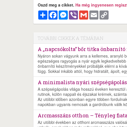
Oszd meg a cikket.
Ha még ingyenesen regisztr
Megosztás
Facebook
Messenger
Viber
Gmail
Email
Copy
Link
TOVÁBBI CIKKEK A TÉMÁBAN
A „napcsókolta” bőr titka önbarnító
Nyáron sokan vágyunk arra a kellemes, aranyló b
egészséges ragyogás a nyár egyik legkedveltebb 
önbarnító készítményekkel próbálják elérni a kívá
függ. Sokkal inkább attól, hogy hidratált, ápolt,
A minimalista nyári szépségápolás
A szépségápolás világa hosszú éveken keresztül a
rutinok, külön nappali és éjszakai krémek, számta
Az utóbbi időben azonban egyre többen fordulnak 
napokban ugyanis nemcsak a gardróbunk válik kö
Arcmasszázs otthon – Tényleg fiatal
Az utóbbi években az otthoni arcmasszázs valósá