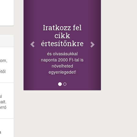
Iratkozz fel
cikk
értesítőnkre
és olvasásukkal
naponta 2000 Ft-tal is
nom,
növelheted
től
egyenlegedet!
i
ait.
orró
a