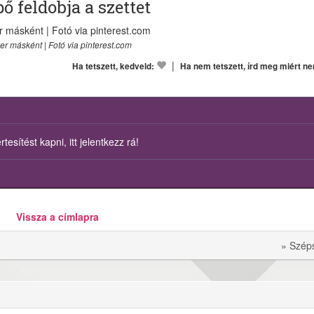
ő feldobja a szettet
er másként | Fotó via pinterest.com
|
Ha tetszett, kedveld:
Ha nem tetszett, írd meg miért n
esítést kapni, itt jelentkezz rá!
Vissza a címlapra
» Szép