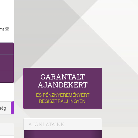
em!
GARANTÁLT
AJÁNDÉKÉRT
ÉS PÉNZNYEREMÉNYÉRT
REGISZTRÁLJ INGYEN!
ség
AJÁNLATAINK