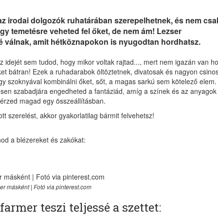
 az irodai dolgozók ruhatárában szerepelhetnek, és nem csa
gy temetésre veheted fel őket, de nem ám! Lezser
té válnak, amit hétköznapokon is nyugodtan hordhatsz.
z idejét sem tudod, hogy mikor voltak rajtad..., mert nem igazán van h
ket bátran! Ezek a ruhadarabok öltöztetnek, divatosak és nagyon csino
vagy szoknyával kombinálni őket, sőt, a magas sarkú sem kötelező elem.
eljesen szabadjára engedheted a fantáziád, amíg a színek és az anyagok
 érzed magad egy összeállításban.
 szerelést, akkor gyakorlatilag bármit felvehetsz!
od a blézereket és zakókat:
er másként | Fotó via pinterest.com
rmer teszi teljessé a szettet: