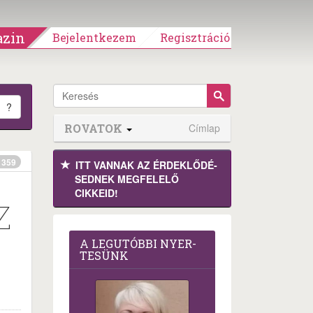
zin
Bejelentkezem
Regisztráció
?
ROVATOK
Címlap
359
ITT VANNAK AZ ÉRDEK­LŐDÉ­
SEDNEK MEGFE­LELŐ
CIKKEID!
Z
A LEG­U­TÓB­BI NYER­
TE­SÜNK