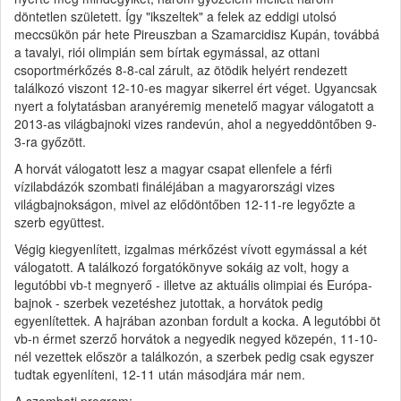
döntetlen született. Így "ikszeltek" a felek az eddigi utolsó
meccsükön pár hete Pireuszban a Szamarcidisz Kupán, továbbá
a tavalyi, riói olimpián sem bírtak egymással, az ottani
csoportmérkőzés 8-8-cal zárult, az ötödik helyért rendezett
találkozó viszont 12-10-es magyar sikerrel ért véget. Ugyancsak
nyert a folytatásban aranyéremig menetelő magyar válogatott a
2013-as világbajnoki vizes randevún, ahol a negyeddöntőben 9-
3-ra győzött.
A horvát válogatott lesz a magyar csapat ellenfele a férfi
vízilabdázók szombati fináléjában a magyarországi vizes
világbajnokságon, mivel az elődöntőben 12-11-re legyőzte a
szerb együttest.
Végig kiegyenlített, izgalmas mérkőzést vívott egymással a két
válogatott. A találkozó forgatókönyve sokáig az volt, hogy a
legutóbbi vb-t megnyerő - illetve az aktuális olimpiai és Európa-
bajnok - szerbek vezetéshez jutottak, a horvátok pedig
egyenlítettek. A hajrában azonban fordult a kocka. A legutóbbi öt
vb-n érmet szerző horvátok a negyedik negyed közepén, 11-10-
nél vezettek először a találkozón, a szerbek pedig csak egyszer
tudtak egyenlíteni, 12-11 után másodjára már nem.