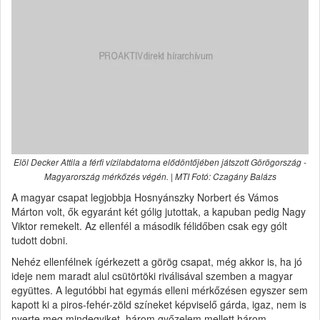
Elöl Decker Attila a férfi vízilabdatorna elődöntőjében játszott Görögország -
Magyarország mérkőzés végén. | MTI Fotó: Czagány Balázs
A magyar csapat legjobbja Hosnyánszky Norbert és Vámos
Márton volt, ők egyaránt két gólig jutottak, a kapuban pedig Nagy
Viktor remekelt. Az ellenfél a második félidőben csak egy gólt
tudott dobni.
Nehéz ellenfélnek ígérkezett a görög csapat, még akkor is, ha jó
ideje nem maradt alul csütörtöki riválisával szemben a magyar
együttes. A legutóbbi hat egymás elleni mérkőzésen egyszer sem
kapott ki a piros-fehér-zöld színeket képviselő gárda, igaz, nem is
nyerte meg mindegyiket, három győzelem mellett három