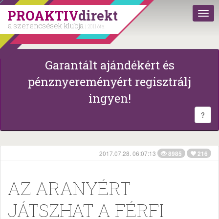
PROAKTIV
direkt
a szerencsések klubja
| 2011 óta
Garantált ajándékért és
pénznyereményért regisztrálj
ingyen!
?
2017.07.28. 06:07:13
8985
216
AZ ARANYÉRT
JÁTSZHAT A FÉRFI