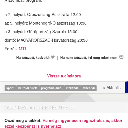
A szombati program:
a 7. helyért: Oroszország-Ausztrália 12:00
az 5. helyért: Montenegró-Olaszország 13:30
a 3. helyért: Görögország-Szerbia 15:00
döntő: MAGYARORSZÁG-Horvátország 20:30
Forrás:
MTI
|
Ha tetszett, kedveld:
Ha nem tetszett, írd meg miért nem!
Vissza a címlapra
» Aktuális
sport
belföldi hírek
programajánló
vízilabda
vizes vb
OSZD MEG A CIKKET ÉS NYERJ...
Oszd meg a cikket.
Ha még ingyenesen regisztrálsz is, akkor
ezzel készpénzt is nyerhetsz!