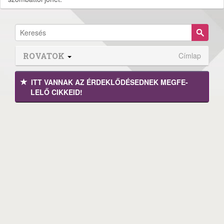
ROVATOK
Címlap
ITT VANNAK AZ ÉRDEK­LŐDÉ­SEDNEK MEGFE­
LELŐ CIKKEID!