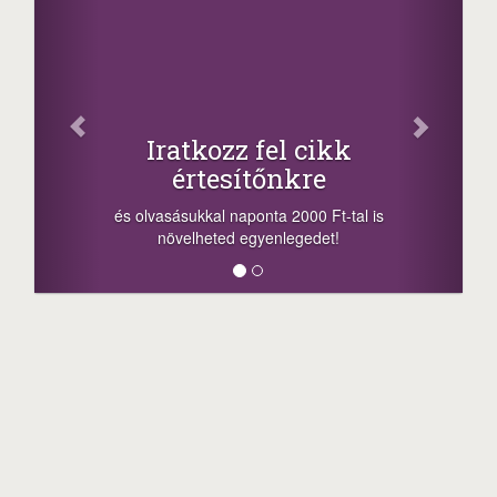
Fa
Oszd me
Iratkozz fel cikk
+1.0
értesítőnkre
-nyeremény növe
a sorsolás napjá
vasásukkal naponta 2000 Ft-tal is
megosztási lehető
növelheted egyenlegedet!