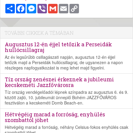
Megosztás
Facebook
Messenger
Viber
Gmail
Email
Copy
Link
TOVÁBBI CIKKEK A TÉMÁBAN
Augusztus 12-én éjjel tetőzik a Perseidák
hullócsillagraj
Az év legsűrűbb csillagászati napján, augusztus 12-én éjjel
tetőzik majd a Perseidák hullócsillagraj, de ugyanezen a napon
részleges napfogyatkozást is meg lehet majd figyelni.
Tíz ország zenészei érkeznek a jubileumi
kecskeméti Jazzfővárosra
Tíz ország vendégelőadói lépnek színpadra az augusztus 6. és 9.
között zajló, 10. jubileumát ünneplő Bohém JAZZFŐVÁROS
fesztiválon a kecskeméti Domb Beach-en.
Hétvégéig marad a forróság, enyhülés
szombattól jöhet
Hétvégéig marad a forróság, néhány Celsius-fokos enyhülés csak
szombattól jöhet.