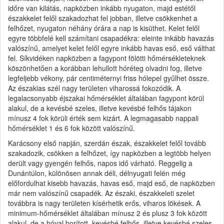
időre van kilátás, napközben inkább nyugaton, majd estétől
északkelet felől szakadozhat fel jobban, illetve csökkenhet a
felhőzet, nyugaton néhány órára a nap is kisüthet. Kelet felől
egyre többfelé kell számítani csapadékra: eleinte inkább havazás
valószínű, amelyet kelet felől egyre inkább havas eső, eső válthat
fel. Síkvidéken napközben a fagypont fölötti hőmérsékleteknek
köszönhetően a korábban lehullott hóréteg olvadni fog, illetve
legfeljebb vékony, pár centiméternyi friss hólepel gyűlhet össze.
Az északias szél nagy területen viharossá fokozódik. A
legalacsonyabb éjszakai hőmérséklet általában fagypont körül
alakul, de a kevésbé szeles, illetve kevésbé felhős tájakon
mínusz 4 fok körüli érték sem kizárt. A legmagasabb nappali
hőmérséklet 1 és 6 fok között valószínű.
Karácsony első napján, szerdán észak, északkelet felől tovább
szakadozik, csökken a felhőzet, így napközben a legtöbb helyen
derült vagy gyengén felhős, napos idő várható. Reggelig a
Dunántúlon, különösen annak déli, délnyugati felén még
előfordulhat kisebb havazás, havas eső, majd eső, de napközben
már nem valószínű csapadék. Az északi, északkeleti szelet
továbbra is nagy területen kísérhetik erős, viharos lökések. A
minimum-hőmérséklet általában mínusz 2 és plusz 3 fok között
alakul, de a hóval borított, kevésbé felhős, illetve kevésbé szeles