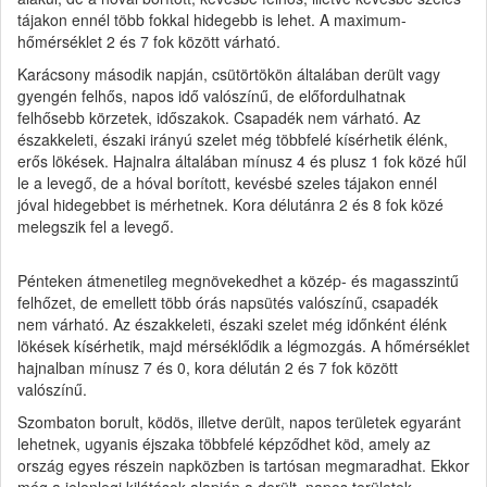
tájakon ennél több fokkal hidegebb is lehet. A maximum-
hőmérséklet 2 és 7 fok között várható.
Karácsony második napján, csütörtökön általában derült vagy
gyengén felhős, napos idő valószínű, de előfordulhatnak
felhősebb körzetek, időszakok. Csapadék nem várható. Az
északkeleti, északi irányú szelet még többfelé kísérhetik élénk,
erős lökések. Hajnalra általában mínusz 4 és plusz 1 fok közé hűl
le a levegő, de a hóval borított, kevésbé szeles tájakon ennél
jóval hidegebbet is mérhetnek. Kora délutánra 2 és 8 fok közé
melegszik fel a levegő.
Pénteken átmenetileg megnövekedhet a közép- és magasszintű
felhőzet, de emellett több órás napsütés valószínű, csapadék
nem várható. Az északkeleti, északi szelet még időnként élénk
lökések kísérhetik, majd mérséklődik a légmozgás. A hőmérséklet
hajnalban mínusz 7 és 0, kora délután 2 és 7 fok között
valószínű.
Szombaton borult, ködös, illetve derült, napos területek egyaránt
lehetnek, ugyanis éjszaka többfelé képződhet köd, amely az
ország egyes részein napközben is tartósan megmaradhat. Ekkor
még a jelenlegi kilátások alapján a derült, napos területek