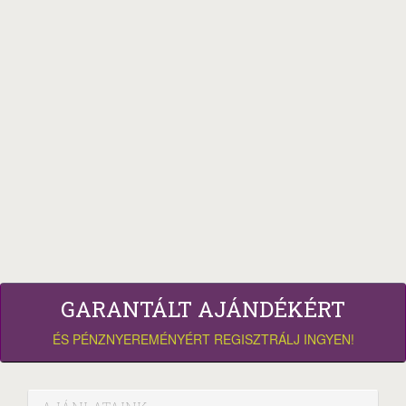
GARANTÁLT AJÁNDÉKÉRT
ÉS PÉNZNYEREMÉNYÉRT REGISZTRÁLJ INGYEN!