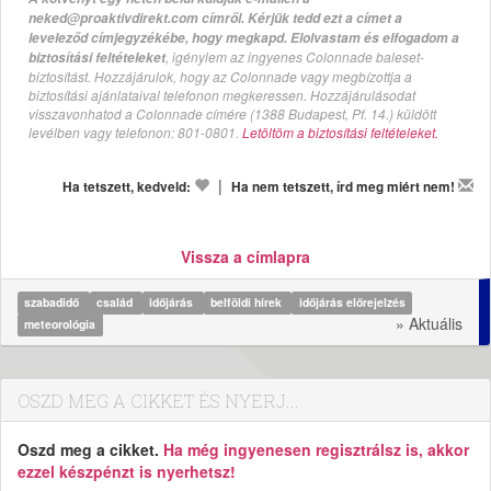
neked@proaktivdirekt.com címről. Kérjük tedd ezt a címet a
leveleződ címjegyzékébe, hogy megkapd. Elolvastam és elfogadom a
, igénylem az ingyenes Colonnade baleset-
biztosítási feltételeket
biztosítást. Hozzájárulok, hogy az Colonnade vagy megbízottja a
biztosítási ajánlataival telefonon megkeressen. Hozzájárulásodat
visszavonhatod a Colonnade címére (1388 Budapest, Pf. 14.) küldött
levélben vagy telefonon: 801-0801.
Letöltöm a biztosítási feltételeket.
|
Ha tetszett, kedveld:
Ha nem tetszett, írd meg miért nem!
Vissza a címlapra
szabadidő
család
időjárás
belföldi hírek
időjárás előrejelzés
» Aktuális
meteorológia
OSZD MEG A CIKKET ÉS NYERJ...
Oszd meg a cikket.
Ha még ingyenesen regisztrálsz is, akkor
ezzel készpénzt is nyerhetsz!