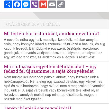
Megosztás
Facebook
Messenger
Viber
Gmail
Email
Copy
Link
TOVÁBBI CIKKEK A TÉMÁBAN
Mi történik a testünkkel, amikor nevetünk?
A nevetés néha egy halk mosollyal kezdődik, máskor annyira
erős, hogy könnybe lábad a szemünk, fájni kezd a hasunk, és alig
kapunk levegőt. Bár többnyire egyszerű, ösztönös reakciónak
gondoljuk, a nevetés valójában összetett folyamat, amelyben az
agy, az idegrendszer, az arcizmok és a légzés is részt vesz.
Mini utazások egyetlen délután alatt – így
fedezd fel új szemmel a saját környékedet
Nem mindig kell bőröndöt pakolni ahhoz, hogy kiszakadjunk a
hétköznapokból. Néha elég egy szabad délután, egy kényelmes
cipő és az elhatározás, hogy ezúttal nem a megszokott útvonalon
indulunk el. A saját városunk vagy környékünk tele lehet olyan
helyekkel, amelyek mellett nap mint nap elsétálunk, mégsem
nézzük meg őket igazán.
Japán ihletésű sós reggelizőtál