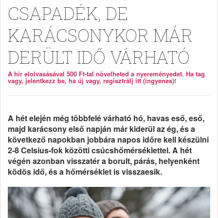
CSAPADÉK, DE
KARÁCSONYKOR MÁR
DERÜLT IDŐ VÁRHATÓ
A hír elolvasásával 500 Ft-tal növelheted a nyereményedet. Ha tag
vagy, jelentkezz be, ha új vagy, regisztrálj itt (ingyenes)!
A hét elején még többfelé várható hó, havas eső, eső,
majd karácsony első napján már kiderül az ég, és a
következő napokban jobbára napos időre kell készülni
2-8 Celsius-fok közötti csúcshőmérséklettel. A hét
végén azonban visszatér a borult, párás, helyenként
ködös idő, és a hőmérséklet is visszaesik.