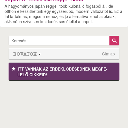
A hagyományos japán reggeli több különálló fogásból áll, de
otthon elkészíthetünk egy egyszerűbb, modern változatot is. Ez a
tál tartalmas, mégsem nehéz, és jó alternatíva lehet azoknak,
akik néha szívesen kezdenék sós étellel a napot.
ROVATOK
Címlap
ITT VANNAK AZ ÉRDEK­LŐDÉ­SEDNEK MEGFE­
LELŐ CIKKEID!