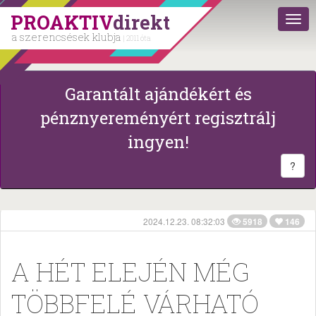
PROAKTIV
direkt
a szerencsések klubja
| 2011 óta
Garantált ajándékért és
pénznyereményért regisztrálj
ingyen!
?
2024.12.23. 08:32:03
5918
146
A HÉT ELEJÉN MÉG
TÖBBFELÉ VÁRHATÓ