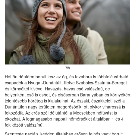
Tél
Hétfőn döntően borult lesz az ég, és továbbra is többfelé várható
csapadék a Nyugat-Dunántúlt, illetve Szabolcs-Szatmár-Bereget
és környékét kivéve. Havazás, havas eső valószínű, de
helyenként eső is eshet, és elsősorban Baranyában és környékén
jelentősebb hóréteg is kialakulhat. Az északi, északkeleti szél a
Dunántúlon nagy területen megerősödik, ott olykor viharossá is
fokozódik. Az erős szél délutántól a Mecsekben hófúvást is
okozhat. A legmagasabb nappali hőmérséklet általában 1 és 4
fok között valószínű.
Szenteste napján, kedden általában erősen felhős vagy borult