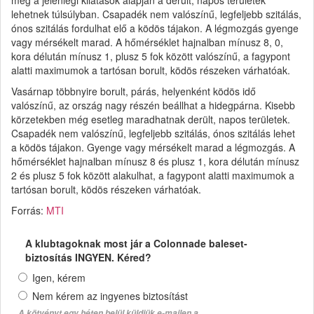
lehetnek túlsúlyban. Csapadék nem valószínű, legfeljebb szitálás,
ónos szitálás fordulhat elő a ködös tájakon. A légmozgás gyenge
vagy mérsékelt marad. A hőmérséklet hajnalban mínusz 8, 0,
kora délután mínusz 1, plusz 5 fok között valószínű, a fagypont
alatti maximumok a tartósan borult, ködös részeken várhatóak.
Vasárnap többnyire borult, párás, helyenként ködös idő
valószínű, az ország nagy részén beállhat a hidegpárna. Kisebb
körzetekben még esetleg maradhatnak derült, napos területek.
Csapadék nem valószínű, legfeljebb szitálás, ónos szitálás lehet
a ködös tájakon. Gyenge vagy mérsékelt marad a légmozgás. A
hőmérséklet hajnalban mínusz 8 és plusz 1, kora délután mínusz
2 és plusz 5 fok között alakulhat, a fagypont alatti maximumok a
tartósan borult, ködös részeken várhatóak.
Forrás:
MTI
A klubtagoknak most jár a Colonnade baleset-
biztosítás INGYEN. Kéred?
Igen, kérem
Nem kérem az ingyenes biztosítást
A kötvényt egy héten belül küldjük e-mailen a