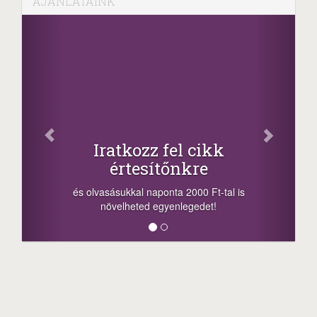
AJÁNLATAINK
Facebook
Oszd meg cikkeinket
+1.000.000 Ft...
-nyeremény növelés jár a szerencsésnek
a sorsolás napján! A cikkek alján találsz
megosztási lehetőséget. Lájkolj is minket!