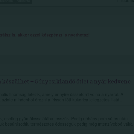
» Tudom
stechnika
vírusírtó
álsz is, akkor ezzel készpénzt is nyerhetsz!
 készülhet – 5 ínycsiklandó ötlet a nyár kedvenc
lis finomság létezik, amely ennyire összeforrt volna a nyárral. A
zinte mindenhol érezni a frissen főtt kukorica jellegzetes illatát.
juk, esetleg gyümölcssalátába tesszük. Pedig néhány perc sütés után
ük besűrűsödik, természetes édességük pedig még intenzívebbé válik.