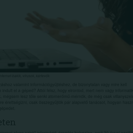
Internet-bakik, vírusok, kártevők
hoz valamint információgyűjtéshez, de bizonytalan vagy mire kell
m indult el a géped? Attól félsz, hogy elrontod, mert nem vagy informati
unk, mégsem lesz tőle senki atomerőmű-mérnök, de még csak villanyszel
sre érettségizni, csak összegyűjtök pár alapvető tanácsot, hogyan hasz
 gépedet.
eten
internet olyan szintű információ-áramlás helyszíne, amit 30 évvel ezelőtt