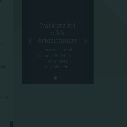
Face
a,
Oszd
cikke
+1.000.0
Iratkozz fel
-nyeremény 
cikk
a szeren
értesítőnkre
sorsolás 
ink
cikkek alj
és olvasásukkal
megos
naponta 2000 Ft-tal is
lehetőséget
növelheted
min
tyád
egyenlegedet!
em!