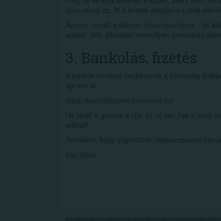
még ha tényleg ismered a küldőt, akkor sem. Amik
hova mutat az. Itt a fentiek alapján le tudod ellenő
Apropó, email: a világon nincs olyan bank - de ál
adatait. Sőt, általában semmilyen személyes adato
3. Bankolás, fizetés
A bankok mindent megtesznek a biztonság érdekébe
így néz ki:
https://kartyasfizetes.bankneve.hu/
Ha kicsit is gyanús a cím (pl. el van írva a bank
adatait!
Remélem, hogy segítettünk, cikksorozatunk hamar
Írta: tézsé