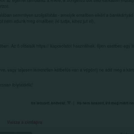
or az egérrel rámutatsz a linkre, a böngésző bal alsó sarkában mutatj
rizni.
talában semmilyen szolgáltatás - amelyik emailben elkéri a bankkártyád
t nem adunk meg emailben (ki tudja, kihez jut el).
n. Az ő oldalaik https:// kapcsolatot használnak. Ilyen esetben egy l
 neve, vagy teljesen ismeretlen kétbetűs van a végén!) ne add meg a kár
osan folytatódik!
|
Ha tetszett, kedveld:
Ha nem tetszett, írd meg miért n
Vissza a címlapra