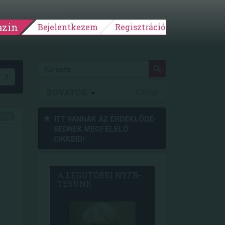
zin
Bejelentkezem
Regisztráció
?
ROVATOK
Címlap
256
ITT VANNAK AZ ÉRDEK­LŐDÉ­
SEDNEK MEGFE­LELŐ
CIKKEID!
A LEG­U­TÓB­BI NYER­
TE­SÜNK