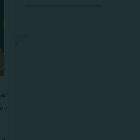
kus?
ő
náld
 el