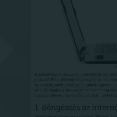
A számítógépet használod munkához és szórakozás
vigyázni? Előfordult már, hogy egy vírus miatt ne
Ne aggódj emiatt, villamos energiát is fogyaszt
sem. Ez alapján a cikk alapján senki nem fog ötö
sokáig probléma - és lehetőleg vírusok - nélkül a
1. Böngészés az intern
Alapjaiban változtatja meg a világot. Tényleg. Az 