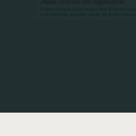
Japán ihletésű sós reggelizőtál
A hagyományos japán reggeli több különálló fogásb
a tál tartalmas, mégsem nehéz, és jó alternatíva 
Nyereményjáték
Rólunk
Szolgáltatás
Ját