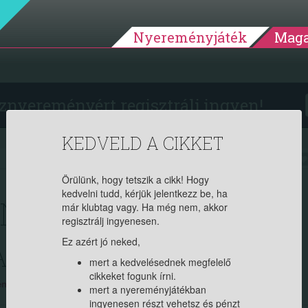
Nyereményjáték
Maga
znyereményért regisztrálj ingyen!
KEDVELD A CIKKET
2015.07.13. 12:39:47
9953
Örülünk, hogy tetszik a cikk! Hogy
kedvelni tudd, kérjük jelentkezz be, ha
KÖNNYEN KIVÉDHETSZ
már klubtag vagy. Ha még nem, akkor
regisztrálj ingyenesen.
T KÖZBEN
Ez azért jó neked,
mert a kedvelésednek megfelelő
cikkeket fogunk írni.
yedet. Ha tag vagy, jelentkezz be, ha új vagy, regisztrálj itt (ingyenes)!
mert a nyereményjátékban
ingyenesen részt vehetsz és pénzt