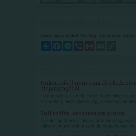
háztartás
Informatika
technológia
internet
számítá
OSZD MEG A CIKKET ÉS NYERJ...
Oszd meg a cikket.
Ha még ingyenesen regisztr
Megosztás
Facebook
Messenger
Viber
Gmail
Email
Copy
Link
TOVÁBBI CIKKEK A TÉMÁBAN
Kukoricából nem csak főtt kukorica
alapanyagából
Ha augusztus, akkor kukorica. Kevés olyan szezoná
strandokon, fesztiválokon vagy a piacokon sétálva s
Sült szőlős, kecskesajtos pirítós
A szőlőt legtöbbször frissen, fürtönként fogyaszt
teljesen megváltozik: a szemek megpuhulnak, lev