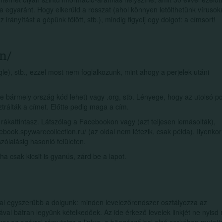
la egyaránt. Hogy elkerüld a rosszat (ahol könnyen letölthetünk vírusok
rányítást a gépünk fölött, stb.), mindig figyelj egy dolgot: a címsort!
n/
oogle), stb., ezzel most nem foglalkozunk, mint ahogy a perjelek utáni
e bármely ország kód lehet) vagy .org, stb. Lényege, hogy az utolsó p
isztrálták a címet. Előtte pedig maga a cím.
rákattintasz. Látszólag a Facebookon vagy (azt teljesen lemásolták),
ebook.spywarecollection.ru/ (az oldal nem létezik, csak példa). Ilyenko
lalásig hasonló felületen.
 csak kicsit is gyanús, zárd be a lapot.
kal egyszerűbb a dolgunk: minden levelezőrendszer osztályozza az
al bátran legyünk kételkedőek. Az ide érkező levelek linkjét ne nyisd