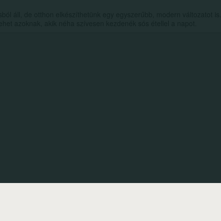
ól áll, de otthon elkészíthetünk egy egyszerűbb, modern változatot is
lehet azoknak, akik néha szívesen kezdenék sós étellel a napot.
ékszabály
Adatvédelem
Médiaajánlat
Partnerprogram-Affiliate