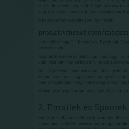
sem tudtunk volna képzelni. Van jó, és rossz olda
vagy olyan alkalmazásokat, amelyekkel átveszik az i
A böngésző címsora általában így néz ki:
proaktivdirekt.com/magazi
Lehet előtte "http://", "https://" (pl. Facebook, G
részekkel sem.
A címek felépítése az alábbi: cím.com vagy .hu (d
utáni rész (amit per jel követ) fix, adott: ahol reg
Nézzük példával: facebook.com/ Látsz egy képet, 
közben a cím már megváltozott, és így néz ki: fac
nem a Facebookon vagy, hanem egy ahhoz megszó
Mindig nézd a címsorban megjelenő részeket, és ha
2. Emailek és Spamek
Emailben kaphatunk letöbbször szemetet. Itt sok
üzeneteket: a SPAM (levélszemét) mappa tartalmáv