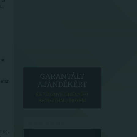
at,
ont
GARANTÁLT
r már
AJÁNDÉKÉRT
ÉS PÉNZNYEREMÉNYÉRT
REGISZTRÁLJ INGYEN!
AJÁNLATAINK
 meg,