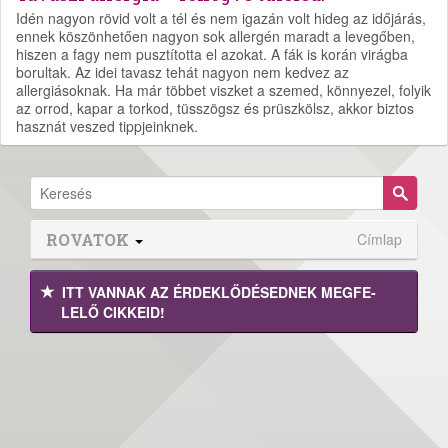
Idén nagyon rövid volt a tél és nem igazán volt hideg az időjárás,
ennek köszönhetően nagyon sok allergén maradt a levegőben,
hiszen a fagy nem pusztította el azokat. A fák is korán virágba
borultak. Az idei tavasz tehát nagyon nem kedvez az
allergiásoknak. Ha már többet viszket a szemed, könnyezel, folyik
az orrod, kapar a torkod, tüsszögsz és prüszkölsz, akkor biztos
hasznát veszed tippjeinknek.
ROVATOK
Címlap
ITT VANNAK AZ ÉRDEK­LŐDÉ­SEDNEK MEGFE­
LELŐ CIKKEID!