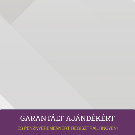
GARANTÁLT AJÁNDÉKÉRT
ÉS PÉNZNYEREMÉNYÉRT REGISZTRÁLJ INGYEN!