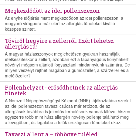
Megkezdődött az idei pollenszezon
Az enyhe időjárás miatt megkezdődött az idei pollenszezon, a
mogyoró virágpora már eléri az allergiás tüneteket kiváltó
közepes szintet.
Töviről hegyire a zellerről: Ezért lehetsz
allergiás rá!
A magyar háziasszonyok meglehetősen gyakran használják
ételkészítéskor a zellert, azonban ezt a tápanyagdús konyhakerti
növényt mégsem ajánlott fogyasztani mindannyiunk számára. De
milyen veszélyt rejthet magában a gumószeller, a szárzeller és a
metélőzeller?
Pollenhelyzet - erősödhetnek az allergiás
tünetek
A Nemzeti Népegészségügyi Központ (NNK) tájékoztatása szerint
az idei pollenszezon tavaszi csúcsa már tetőzött, de az
allergiások továbbra is jelentős terhelésnek vannak kitéve, hiszen
egyszerre több mint húsz allergén növény pollenje található meg
a levegőben, és legalább a felük országosan tüneteket okoz.
Tavaszi allergia – röhögve túléled!