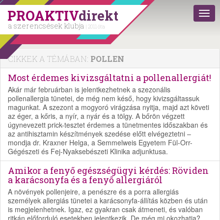
PROAKTIV
direkt
a szerencsések klubja
| 2011 óta
CIKKEK A TÉMÁBAN:
POLLEN
Most érdemes kivizsgáltatni a pollenallergiát!
Akár már februárban is jelentkezhetnek a szezonális
pollenallergia tünetei, de még nem késő, hogy kivizsgáltassuk
magunkat. A szezont a mogyoró virágzása nyitja, majd azt követi
az éger, a kőris, a nyír, a nyár és a tölgy. A bőrön végzett
úgynevezett prick-tesztet érdemes a tünetmentes időszakban és
az antihisztamin készítmények szedése előtt elvégeztetni –
mondja dr. Kraxner Helga, a Semmelweis Egyetem Fül-Orr-
Gégészeti és Fej-Nyaksebészeti Klinika adjunktusa.
Amikor a fenyő egészségügyi kérdés: Röviden
a karácsonyfa és a fenyő allergiáról
A növények pollenjeire, a penészre és a porra allergiás
személyek allergiás tünetei a karácsonyfa-állítás közben és után
is megjelenhetnek. Igaz, ez gyakran csak átmeneti, és valóban
ritkán előforduló esetekben jelentkezik. De még mi okozhatja?