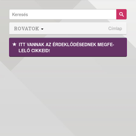
ROVATOK
Címlap
ITT VANNAK AZ ÉRDEK­LŐDÉ­SEDNEK MEGFE­
LELŐ CIKKEID!