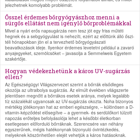
jelezhetnek komolyabb problémát.
Ősszel érdemes bőrgyógyászhoz menni a
sürgős ellátást nem igénylő bőrproblémákkal
Mivel a nyári erős napsugárzás nem tesz jót egy friss műtéti
hegnek és a sebgyógyulást is nehezíti, ezért az előttünk álló őszi-
téli hónapokban jön el a tervezhető bőrgyógyászati
beavatkozások ideje. Ilyenkor érdemes levetetni például a zavaró
anyajegyeket, szemölcsöket – javasolja a Semmelweis Egyetem
szakértője.
Hogyan védekezhetünk a káros UV-sugárzás
ellen?
Az Egészségügyi Világszervezet szerint a bőrrák elsődleges
okozója az ultraibolya sugárzás. Az elmúlt években világszerte
jelentősen megnőtt a bőrrákos esetek aránya, melyek legalább
tíz százalékát ugyancsak az UV-sugárzás okozta. Noha bizonyos
mértékig jótékonyan hat az emberi egészségre, – különösen a D-
vitamin-képződést elősegítve – a gyermek- és serdülőkori túlzott
napozás erőteljes befolyásolója lehet a későbbi életkorban
esetlegesen előforduló bőrráknak. Szerencsére van néhány
egyszerűnek, mégis hatékonynak bizonyuló óvintézkedés,
melyeknek köszönhetően elejét vehetjük a káros hatásoknak.