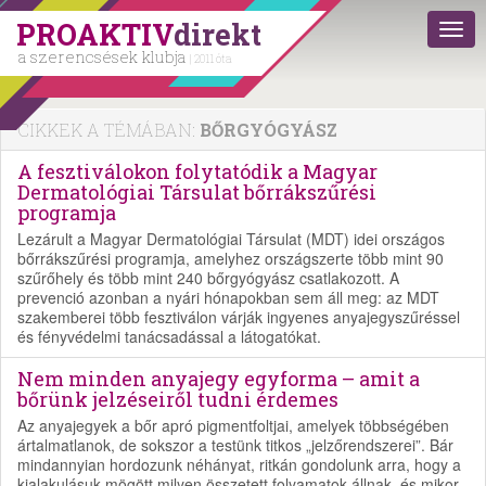
PROAKTIV
direkt
a szerencsések klubja
| 2011 óta
CIKKEK A TÉMÁBAN:
BŐRGYÓGYÁSZ
A fesztiválokon folytatódik a Magyar
Dermatológiai Társulat bőrrákszűrési
programja
Lezárult a Magyar Dermatológiai Társulat (MDT) idei országos
bőrrákszűrési programja, amelyhez országszerte több mint 90
szűrőhely és több mint 240 bőrgyógyász csatlakozott. A
prevenció azonban a nyári hónapokban sem áll meg: az MDT
szakemberei több fesztiválon várják ingyenes anyajegyszűréssel
és fényvédelmi tanácsadással a látogatókat.
Nem minden anyajegy egyforma – amit a
bőrünk jelzéseiről tudni érdemes
Az anyajegyek a bőr apró pigmentfoltjai, amelyek többségében
ártalmatlanok, de sokszor a testünk titkos „jelzőrendszerei”. Bár
mindannyian hordozunk néhányat, ritkán gondolunk arra, hogy a
kialakulásuk mögött milyen összetett folyamatok állnak, és mikor