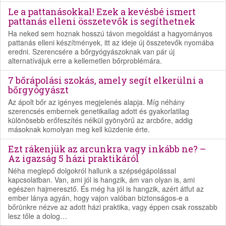
Le a pattanásokkal! Ezek a kevésbé ismert
pattanás elleni összetevők is segíthetnek
Ha neked sem hoznak hosszú távon megoldást a hagyományos
pattanás elleni készítmények, itt az ideje új összetevők nyomába
eredni. Szerencsére a bőrgyógyászoknak van pár új
alternatívájuk erre a kellemetlen bőrproblémára.
7 bőrápolási szokás, amely segít elkerülni a
bőrgyógyászt
Az ápolt bőr az igényes megjelenés alapja. Míg néhány
szerencsés embernek genetikailag adott és gyakorlatilag
különösebb erőfeszítés nélkül gyönyörű az arcbőre, addig
másoknak komolyan meg kell küzdenie érte.
Ezt rákenjük az arcunkra vagy inkább ne? –
Az igazság 5 házi praktikáról
Néha meglepő dolgokról hallunk a szépségápolással
kapcsolatban. Van, ami jól is hangzik, ám van olyan is, ami
egészen hajmeresztő. És még ha jól is hangzik, azért átfut az
ember lánya agyán, hogy vajon valóban biztonságos-e a
bőrünkre nézve az adott házi praktika, vagy éppen csak rosszabb
lesz tőle a dolog…