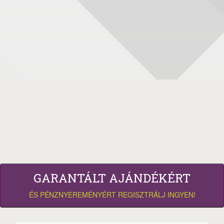
GARANTÁLT AJÁNDÉKÉRT
ÉS PÉNZNYEREMÉNYÉRT REGISZTRÁLJ INGYEN!