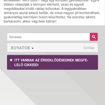
kerekekkel? Kerti bútor? Vagy egy komplett gyerekszoba? Egyre
többen választják a könnyen elérhető, olcsó és egyedi
megoldásokat kínáló raklap bútorokat. A leggyakrabban
dohányzó asztal készül belőle, de mivel nagyon jól kombinálható,
gyakorlatilag bármilyen bútort készíthetsz. Ha szeretsz alkotni,
barkácsolni, akkor vágj bele bátran!
ROVATOK
Címlap
ITT VANNAK AZ ÉRDEK­LŐDÉ­SEDNEK MEGFE­
LELŐ CIKKEID!