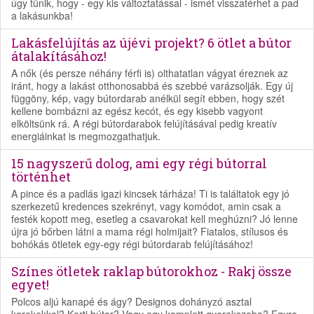
úgy tűnik, hogy - egy kis változtatással - ismét visszatérhet a pad
a lakásunkba!
Lakásfelújítás az újévi projekt? 6 ötlet a bútor
átalakításához!
A nők (és persze néhány férfi is) olthatatlan vágyat éreznek az
iránt, hogy a lakást otthonosabbá és szebbé varázsolják. Egy új
függöny, kép, vagy bútordarab anélkül segít ebben, hogy szét
kellene bombázni az egész kecót, és egy kisebb vagyont
elköltsünk rá. A régi bútordarabok felújításával pedig kreatív
energiáinkat is megmozgathatjuk.
15 nagyszerű dolog, ami egy régi bútorral
történhet
A pince és a padlás igazi kincsek tárháza! Ti is találtatok egy jó
szerkezetű kredences szekrényt, vagy komódot, amin csak a
festék kopott meg, esetleg a csavarokat kell meghúzni? Jó lenne
újra jó bőrben látni a mama régi holmijait? Fiatalos, stílusos és
bohókás ötletek egy-egy régi bútordarab felújításához!
Színes ötletek raklap bútorokhoz - Rakj össze
egyet!
Polcos aljú kanapé és ágy? Designos dohányzó asztal