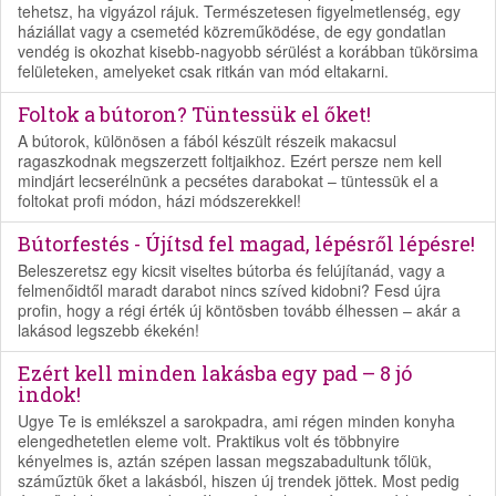
tehetsz, ha vigyázol rájuk. Természetesen figyelmetlenség, egy
háziállat vagy a csemetéd közreműködése, de egy gondatlan
vendég is okozhat kisebb-nagyobb sérülést a korábban tükörsima
felületeken, amelyeket csak ritkán van mód eltakarni.
Foltok a bútoron? Tüntessük el őket!
A bútorok, különösen a fából készült részeik makacsul
ragaszkodnak megszerzett foltjaikhoz. Ezért persze nem kell
mindjárt lecserélnünk a pecsétes darabokat – tüntessük el a
foltokat profi módon, házi módszerekkel!
Bútorfestés - Újítsd fel magad, lépésről lépésre!
Beleszeretsz egy kicsit viseltes bútorba és felújítanád, vagy a
felmenőidtől maradt darabot nincs szíved kidobni? Fesd újra
profin, hogy a régi érték új köntösben tovább élhessen – akár a
lakásod legszebb ékekén!
Ezért kell minden lakásba egy pad – 8 jó
indok!
Ugye Te is emlékszel a sarokpadra, ami régen minden konyha
elengedhetetlen eleme volt. Praktikus volt és többnyire
kényelmes is, aztán szépen lassan megszabadultunk tőlük,
száműztük őket a lakásból, hiszen új trendek jöttek. Most pedig