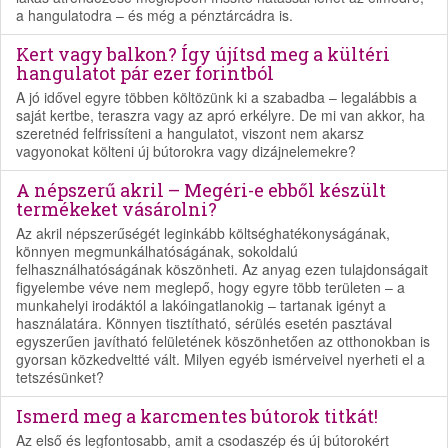
a hangulatodra – és még a pénztárcádra is.
Kert vagy balkon? Így újítsd meg a kültéri
hangulatot pár ezer forintból
A jó idővel egyre többen költözünk ki a szabadba – legalábbis a
saját kertbe, teraszra vagy az apró erkélyre. De mi van akkor, ha
szeretnéd felfrissíteni a hangulatot, viszont nem akarsz
vagyonokat költeni új bútorokra vagy dizájnelemekre?
A népszerű akril – Megéri-e ebből készült
termékeket vásárolni?
Az akril népszerűségét leginkább költséghatékonyságának,
könnyen megmunkálhatóságának, sokoldalú
felhasználhatóságának köszönheti. Az anyag ezen tulajdonságait
figyelembe véve nem meglepő, hogy egyre több területen – a
munkahelyi irodáktól a lakóingatlanokig – tartanak igényt a
használatára. Könnyen tisztítható, sérülés esetén pasztával
egyszerűen javítható felületének köszönhetően az otthonokban is
gyorsan közkedveltté vált. Milyen egyéb ismérveivel nyerheti el a
tetszésünket?
Ismerd meg a karcmentes bútorok titkát!
Az első és legfontosabb, amit a csodaszép és új bútorokért