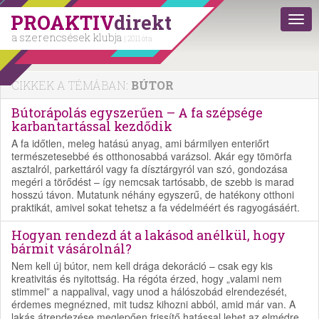
PROAKTIV
direkt
a szerencsések klubja
| 2011 óta
CIKKEK A TÉMÁBAN:
BÚTOR
Bútorápolás egyszerűen – A fa szépsége
karbantartással kezdődik
A fa időtlen, meleg hatású anyag, ami bármilyen enteriőrt
természetesebbé és otthonosabbá varázsol. Akár egy tömörfa
asztalról, parkettáról vagy fa dísztárgyról van szó, gondozása
megéri a törődést – így nemcsak tartósabb, de szebb is marad
hosszú távon. Mutatunk néhány egyszerű, de hatékony otthoni
praktikát, amivel sokat tehetsz a fa védelméért és ragyogásáért.
Hogyan rendezd át a lakásod anélkül, hogy
bármit vásárolnál?
Nem kell új bútor, nem kell drága dekoráció – csak egy kis
kreativitás és nyitottság. Ha régóta érzed, hogy „valami nem
stimmel” a nappalival, vagy unod a hálószobád elrendezését,
érdemes megnézned, mit tudsz kihozni abból, amid már van. A
lakás átrendezése meglepően frissítő hatással lehet az elmédre,