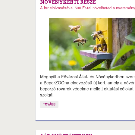
NÖVÉNYKERTI RÉSZE
A hír elolvasásával 500 Ft-tal növelheted a nyeremén
Megnyílt a Fővárosi Állat- és Növénykertben szo
a BeporZOOna elnevezésű új kert, amely a növé
beporzó rovarok védelme mellett oktatási célokat 
szolgál.
TOVÁBB