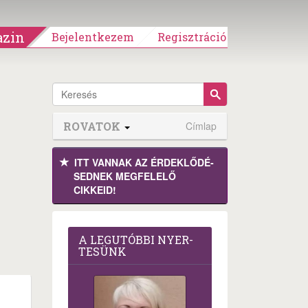
zin
Bejelentkezem
Regisztráció
ROVATOK
Címlap
ITT VANNAK AZ ÉRDEK­LŐDÉ­
SEDNEK MEGFE­LELŐ
CIKKEID!
A LEG­U­TÓB­BI NYER­
TE­SÜNK