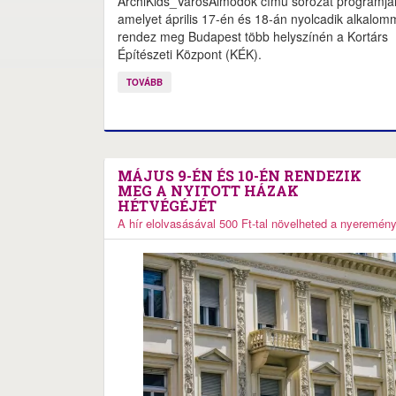
ArchiKids_VárosÁlmodók című sorozat programjai
amelyet április 17-én és 18-án nyolcadik alkalom
rendez meg Budapest több helyszínén a Kortárs
Építészeti Központ (KÉK).
TOVÁBB
MÁJUS 9-ÉN ÉS 10-ÉN RENDEZIK
MEG A NYITOTT HÁZAK
HÉTVÉGÉJÉT
A hír elolvasásával 500 Ft-tal növelheted a nyeremén