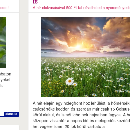
IS
yedet!
A hír elolvasásával 500 Ft-tal növelheted a nyereményede
mbaton
nyeket
is
A hét elején egy hidegfront hoz lehűlést, a hőmérsékl
csúcsértéke kedden és szerdán már csak 15 Celsius
aktuális
körül alakul, és ismét lehetnek hajnalban fagyok. A h
közepén visszatér a napos idő és melegedés kezdődi
hét végére ismét 20 fok körül várható a