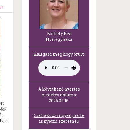
t!
Borbély Bea
Nyíregyháza
Hallgasd meg hogy örült!
A következő nyertes
hirdetés dátuma:
2026.09.16.
et
-fok
ét
Csatlakozz ingyen, ha Te
k, a
is nyerni szeretnél!