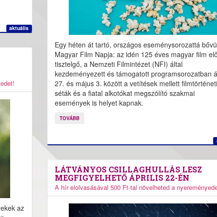
aktuális
Egy héten át tartó, országos eseménysorozattá bővü
Magyar Film Napja: az idén 125 éves magyar film elő
tisztelgő, a Nemzeti Filmintézet (NFI) által
kezdeményezett és támogatott programsorozatban áp
27. és május 3. között a vetítések mellett filmtörténet
yedet!
séták és a fiatal alkotókat megszólító szakmai
események is helyet kapnak.
TOVÁBB
LÁTVÁNYOS CSILLAGHULLÁS LESZ
MEGFIGYELHETŐ ÁPRILIS 22-ÉN
A hír elolvasásával 500 Ft-tal növelheted a nyereményede
rekek az