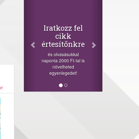
Facebook
Oszd meg
cikkeinket
+1.000.000 Ft...
-nyeremény növelés jár
a szerencsésnek a
sorsolás napján! A
cikkek alján találsz
megosztási
lehetőséget. Lájkolj is
minket!
t!