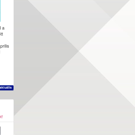
l a
tt
rilis
i
aktuális
t!