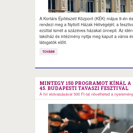
A Kortárs Építészeti Központ (KÉK) május 9-én é
rendezi meg a Nyitott Házak Hétvégéjét; a fesztiv
ezúttal ismét a százéves házakat ünnepli. Az idén
lakóház és intézmény nyitja meg kapuit a város é
látogatók előtt.
TOVÁBB
MINTEGY 150 PROGRAMOT KÍNÁL A
45. BUDAPESTI TAVASZI FESZTIVÁL
A hír elolvasásával 500 Ft-tal növelheted a nyeremén