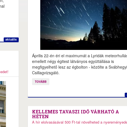
n,
mal
aktuális
Április 22-én éri el maximumát a Lyridák meteorhullá
emellett négy égitest látványos együttállása is
megfigyelhető lesz az égbolton - közölte a Svábhegy
yedet!
Csillagvizsgáló.
TOVÁBB
KELLEMES TAVASZI IDŐ VÁRHATÓ A
HÉTEN
A hír elolvasásával 500 Ft-tal növelheted a nyereményede