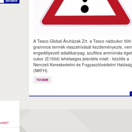
aktuális
A Tesco-Global Áruházak Zrt. a Tesco nádcukor 500
grammos termék visszahívását kezdeményezte, ne
engedélyezett adalékanyag, szulfitos ammóniás éget
cukor (E150d) lehetséges jelenléte miatt - közölte a
Nemzeti Kereskedelmi és Fogyasztóvédelmi Hatósá
(NKFH).
TOVÁBB
yedet!