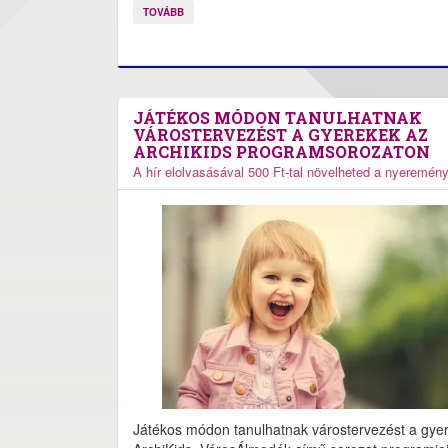
TOVÁBB
JÁTÉKOS MÓDON TANULHATNAK
VÁROSTERVEZÉST A GYEREKEK AZ
ARCHIKIDS PROGRAMSOROZATON
A hír elolvasásával 500 Ft-tal növelheted a nyeremén
Játékos módon tanulhatnak várostervezést a gye