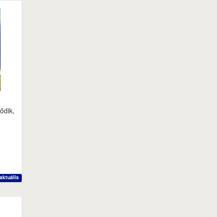
ődik,
aktuális