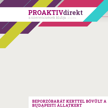
PROAKTIV
direkt
a szerencsések klubja
| 2011 óta
BEPORZÓBARÁT KERTTEL BŐVÜLT A
BUDAPESTI ÁLLATKERT