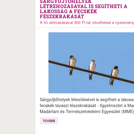
SÁRGYŰJTŐHELYEK
LÉTREHOZÁSÁVAL IS SEGÍTHETI A
LAKOSSÁG A FECSKÉK
FÉSZEKRAKÁSÁT
A hír elolvasásával 500 Ft-tal növelheted a nyeremén
Sárgyűjtőhelyek létesítésével is segítheti a lakos
fecskék tavaszi fészekrakását - figyelmeztet a M
Madártani és Természetvédelmi Egyesület (MME)
TOVÁBB