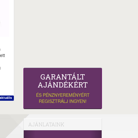
m
ett
g
GARANTÁLT
AJÁNDÉKÉRT
ÉS PÉNZNYEREMÉNYÉRT
aktuális
REGISZTRÁLJ INGYEN!
AJÁNLATAINK