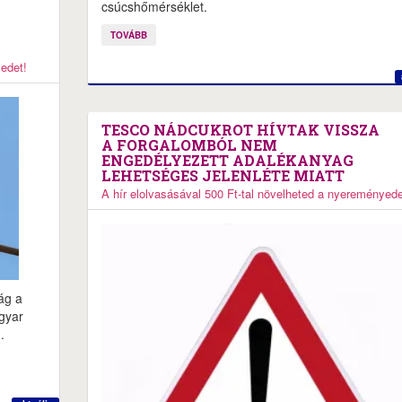
csúcshőmérséklet.
TOVÁBB
yedet!
TESCO NÁDCUKROT HÍVTAK VISSZA
A FORGALOMBÓL NEM
ENGEDÉLYEZETT ADALÉKANYAG
LEHETSÉGES JELENLÉTE MIATT
A hír elolvasásával 500 Ft-tal növelheted a nyereményede
ság a
agyar
.