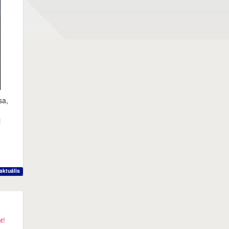
sa,
i
aktuális
t!