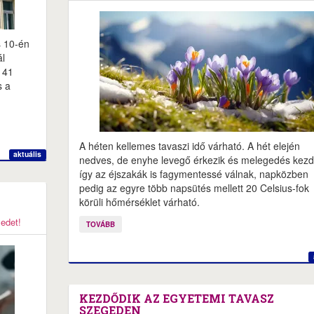
s 10-én
ál
 41
s a
A héten kellemes tavaszi idő várható. A hét elején
aktuális
nedves, de enyhe levegő érkezik és melegedés kezd
így az éjszakák is fagymentessé válnak, napközben
pedig az egyre több napsütés mellett 20 Celsius-fok
körüli hőmérséklet várható.
yedet!
TOVÁBB
KEZDŐDIK AZ EGYETEMI TAVASZ
SZEGEDEN