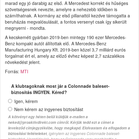
marad egy jó darabig az első. A Mercedest korrekt és hűséges
szövetségesnek nevezte, amelyre a nehezebb időkben is
számíthatnak. A kormány az első pillanattól kezdve támogatta a
beruházás megvalósulását, a fontos versenyt csak így sikerült
megnyerni - mondta.
A kecskeméti gyárban 2019-ben mintegy 190 ezer Mercedes-
Benz kompakt autót állítottak elő. A Mercedes-Benz
Manufacturing Hungary Kft. 2019-ben közel 3,7 milliárd eurós
forgalmat ért el, amely az előző évhez képest 2,7 százalékos
növekedést jelent.
Forrás:
MTI
A klubtagoknak most jár a Colonnade baleset-
biztosítás INGYEN. Kéred?
Igen, kérem
Nem kérem az ingyenes biztosítást
A kötvényt egy héten belül küldjük e-mailen a
neked@proaktivdirekt.com címről. Kérjük tedd ezt a címet a
leveleződ címjegyzékébe, hogy megkapd. Elolvastam és elfogadom a
, igénylem az ingyenes Colonnade baleset-
biztosítási feltételeket
biztosítást. Hozzájárulok, hogy az Colonnade vagy megbízottja a