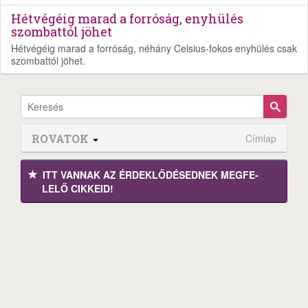
Hétvégéig marad a forróság, enyhülés
szombattól jöhet
Hétvégéig marad a forróság, néhány Celsius-fokos enyhülés csak
szombattól jöhet.
ROVATOK
Címlap
ITT VANNAK AZ ÉRDEK­LŐDÉ­SEDNEK MEGFE­
LELŐ CIKKEID!