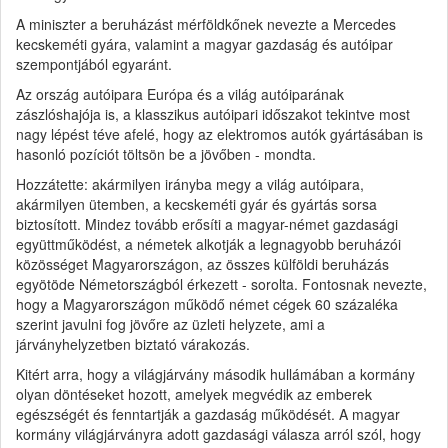
A miniszter a beruházást mérföldkőnek nevezte a Mercedes
kecskeméti gyára, valamint a magyar gazdaság és autóipar
szempontjából egyaránt.
Az ország autóipara Európa és a világ autóiparának
zászlóshajója is, a klasszikus autóipari időszakot tekintve most
nagy lépést téve afelé, hogy az elektromos autók gyártásában is
hasonló pozíciót töltsön be a jövőben - mondta.
Hozzátette: akármilyen irányba megy a világ autóipara,
akármilyen ütemben, a kecskeméti gyár és gyártás sorsa
biztosított. Mindez tovább erősíti a magyar-német gazdasági
együttműködést, a németek alkotják a legnagyobb beruházói
közösséget Magyarországon, az összes külföldi beruházás
egyötöde Németországból érkezett - sorolta. Fontosnak nevezte,
hogy a Magyarországon működő német cégek 60 százaléka
szerint javulni fog jövőre az üzleti helyzete, ami a
járványhelyzetben biztató várakozás.
Kitért arra, hogy a világjárvány második hullámában a kormány
olyan döntéseket hozott, amelyek megvédik az emberek
egészségét és fenntartják a gazdaság működését. A magyar
kormány világjárványra adott gazdasági válasza arról szól, hogy