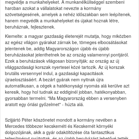
megvédje a munkahelyeket. A munkanélküliséggel szembeni
harcban azokat a vállalatokat nevezte a kormány
szövetségesének, amelyek a nehéz időszakban sem leépítenek,
hanem megvédik a munkahelyeket és újakat hoznak létre,
beruháznak, fejlesztenek.
Kiemelte: a magyar gazdaság életerejét mutatja, hogy miközben
az egész világon gyárakat zárnak be, tömeges elbocsátásokat
jelentenek be, addig Magyarországon újabb és újabb
beruházásokat jelenthetnek be az ország valamennyi pontjáról.
Ezek a beruházások világosan bizonyítják: az ország az új
világgazdasági korszak nyertesei közé tartozik. Az új korszak
brutális versennyel indul, a gazdasági kapacitások
újraelosztásáért. A bezárt gyárak nem nyitnak újra
automatikusan, a cégek a hatékonysági nyomás alá kerülve azt
keresik, hogy hol tudnak az eddiginél jobban, hatékonyabban,
gyorsabban termelni. "Ma Magyarország ebben a versenyben
aratott egy óriási győzelmet" - húzta alá.
Szijjártó Péter köszönetet mondott a kormány nevében a
Mercedes többezer kecskeméti és Kecskemét környéki
dolgozójának, akik a gyár odaköltözése óta fantasztikus
teljesítményt nyújtottak, és az újabb beruházást lehetővé tették.