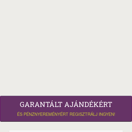
GARANTÁLT AJÁNDÉKÉRT
ÉS PÉNZNYEREMÉNYÉRT REGISZTRÁLJ INGYEN!