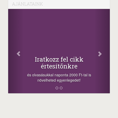
AJÁNLATAINK
Facebook
Oszd meg cikkeinket
+1.000.000 Ft...
-nyeremény növelés jár a szerencsésnek
a sorsolás napján! A cikkek alján találsz
megosztási lehetőséget. Lájkolj is minket!