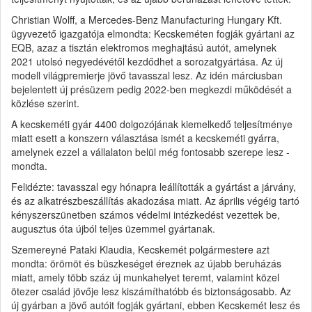
Christian Wolff, a Mercedes-Benz Manufacturing Hungary Kft.
ügyvezető igazgatója elmondta: Kecskeméten fogják gyártani az
EQB, azaz a tisztán elektromos meghajtású autót, amelynek
2021 utolsó negyedévétől kezdődhet a sorozatgyártása. Az új
modell világpremierje jövő tavasszal lesz. Az idén márciusban
bejelentett új présüzem pedig 2022-ben megkezdi működését a
közlése szerint.
A kecskeméti gyár 4400 dolgozójának kiemelkedő teljesítménye
miatt esett a konszern választása ismét a kecskeméti gyárra,
amelynek ezzel a vállalaton belül még fontosabb szerepe lesz -
mondta.
Felidézte: tavasszal egy hónapra leállították a gyártást a járvány,
és az alkatrészbeszállítás akadozása miatt. Az április végéig tartó
kényszerszünetben számos védelmi intézkedést vezettek be,
augusztus óta újból teljes üzemmel gyártanak.
Szemereyné Pataki Klaudia, Kecskemét polgármestere azt
mondta: örömöt és büszkeséget éreznek az újabb beruházás
miatt, amely több száz új munkahelyet teremt, valamint közel
ötezer család jövője lesz kiszámíthatóbb és biztonságosabb. Az
új gyárban a jövő autóit fogják gyártani, ebben Kecskemét lesz és