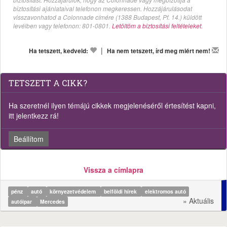
biztosítási ajánlataival telefonon megkeressen. Hozzájárulásodat
visszavonhatod a Colonnade címére (1388 Budapest, Pf. 14.) küldött
levélben vagy telefonon: 801-0801.
Letöltöm a biztosítási feltételeket.
|
Ha tetszett, kedveld:
Ha nem tetszett, írd meg miért nem!
TETSZETT A CIKK?
Ha szeretnél ilyen témájú cikkek megjelenéséről értesítést kapni,
itt jelentkezz rá!
Beállítom
Vissza a címlapra
pénz
autó
környezetvédelem
belföldi hírek
elektromos autó
» Aktuális
autóipar
Mercedes