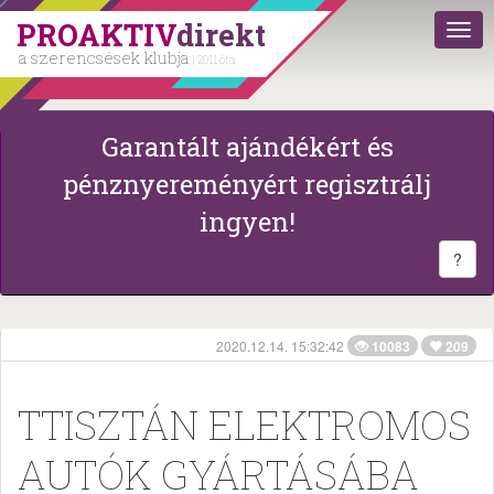
PROAKTIV
direkt
a szerencsések klubja
| 2011 óta
Garantált ajándékért és
pénznyereményért regisztrálj
ingyen!
?
2020.12.14. 15:32:42
10083
209
TTISZTÁN ELEKTROMOS
AUTÓK GYÁRTÁSÁBA