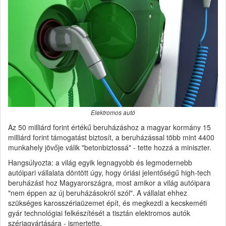
Elektromos autó
Az 50 milliárd forint értékű beruházáshoz a magyar kormány 15
milliárd forint támogatást biztosít, a beruházással több mint 4400
munkahely jövője válik "betonbiztossá" - tette hozzá a miniszter.
Hangsúlyozta: a világ egyik legnagyobb és legmodernebb
autóipari vállalata döntött úgy, hogy óriási jelentőségű high-tech
beruházást hoz Magyarországra, most amikor a világ autóipara
"nem éppen az új beruházásokról szól". A vállalat ehhez
szükséges karosszériaüzemet épít, és megkezdi a kecskeméti
gyár technológiai felkészítését a tisztán elektromos autók
szériagyártására - ismertette.