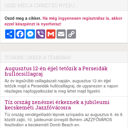
OSZD MEG A CIKKET ÉS NYERJ...
Oszd meg a cikket.
Ha még ingyenesen regisztrálsz is, akkor
ezzel készpénzt is nyerhetsz!
Megosztás
Facebook
Messenger
Viber
Gmail
Email
Copy
Link
TOVÁBBI CIKKEK A TÉMÁBAN
Augusztus 12-én éjjel tetőzik a Perseidák
hullócsillagraj
Az év legsűrűbb csillagászati napján, augusztus 12-én éjjel
tetőzik majd a Perseidák hullócsillagraj, de ugyanezen a napon
részleges napfogyatkozást is meg lehet majd figyelni.
Tíz ország zenészei érkeznek a jubileumi
kecskeméti Jazzfővárosra
Tíz ország vendégelőadói lépnek színpadra az augusztus 6. és 9.
között zajló, 10. jubileumát ünneplő Bohém JAZZFŐVÁROS
fesztiválon a kecskeméti Domb Beach-en.