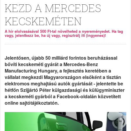
KEZD A MERCEDES
KECSKEMÉTEN
A hír elolvasásával 500 Ft-tal növelheted a nyereményedet. Ha tag
vagy, jelentkezz be, ha új vagy, regisztrálj itt (ingyenes)!
Jelentősen, újabb 50 milliárd forintos beruházással
bővíti kecskeméti gyárát a Mercedes-Benz
Manufacturing Hungary, a fejlesztés keretében a
vállalat megkezdi Magyarországon elsőként a tisztán
elektromos meghajtású autók gyártását - jelentette be
hétfőn Szijjártó Péter külgazdasági és külügyminiszter
a kecskeméti gyárból a Facebook-oldalán közvetített
online sajtótájékoztatón.