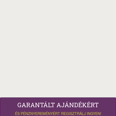
GARANTÁLT AJÁNDÉKÉRT
ÉS PÉNZNYEREMÉNYÉRT REGISZTRÁLJ INGYEN!