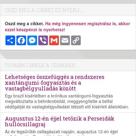
OSZD MEG A CIKKET ÉS NYERJ...
Oszd meg a cikket.
Ha még ingyenesen regisztrálsz is, akkor
ezzel készpénzt is nyerhetsz!
Megosztás
Facebook
Messenger
Viber
Gmail
Email
Copy
Link
TOVÁBBI CIKKEK A TÉMÁBAN
Lehetséges összefüggés a rendszeres
xantángumi-fogyasztás és a
vastagbélgyulladás között
Egy brazil kísérletben a krónikus xantángumi-fogyasztás
megváltoztatta a bélmikrobiótát, meggyengítette a bélfal
védőgátját és vastagbélgyulladást idézett elő kísérleti állatokban.
Augusztus 12-én éjjel tetőzik a Perseidák
hullócsillagraj
Az év legsűrűbb csillagászati napján, augusztus 12-én éjjel