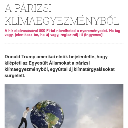
A PÁRIZSI
KLÍMAEGYEZMÉNYBŐL
A hír elolvasásával 500 Ft-tal növelheted a nyereményedet. Ha tag
vagy, jelentkezz be, ha új vagy, regisztrálj itt (ingyenes)!
Donald Trump amerikai elnök bejelentette, hogy
kilépteti az Egyesült Államokat a párizsi
klímaegyezményből, egyúttal új klímatárgyalásokat
sürgetett.