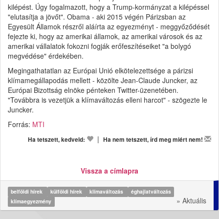
kilépést. Úgy fogalmazott, hogy a Trump-kormányzat a kilépéssel
"elutasítja a jövőt". Obama - aki 2015 végén Párizsban az
Egyesült Államok részről aláírta az egyezményt - meggyőződését
fejezte ki, hogy az amerikai államok, az amerikai városok és az
amerikai vállalatok fokozni fogják erőfeszítéseiket "a bolygó
megvédése" érdekében.
Megingathatatlan az Európai Unió elkötelezettsége a párizsi
klímamegállapodás mellett - közölte Jean-Claude Juncker, az
Európai Bizottság elnöke pénteken Twitter-üzenetében.
"Továbbra is vezetjük a klímaváltozás elleni harcot" - szögezte le
Juncker.
Forrás:
MTI
|
Ha tetszett, kedveld:
Ha nem tetszett, írd meg miért nem!
Vissza a címlapra
belföldi hírek
külföldi hírek
klímaváltozás
éghajlatváltozás
» Aktuális
klímaegyezmény