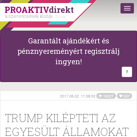
PROAKTIV
direkt
a szerencsések klubja
| 2011 óta
Garantált ajándékért és
pénznyereményért regisztrálj
ingyen!
?
2017.06.02. 11:38:02
10227
237
TRUMP KILÉPTETI AZ
EGYESÜLT ÁLLAMOKAT