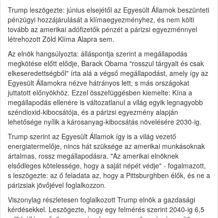
Trump leszögezte: június elsejétől az Egyesült Államok beszünteti
pénzügyi hozzájárulását a klímaegyezményhez, és nem költi
tovább az amerikai adófizetők pénzét a párizsi egyezménnyel
létrehozott Zöld Klíma Alapra sem.
Az elnök hangsúlyozta: álláspontja szerint a megállapodás
megkötése előtt elődje, Barack Obama "rosszul tárgyalt és csak
elkeseredettségből" írta alá a végső megállapodást, amely így az
Egyesült Államokra nézve hátrányos lett, s más országokat
juttatott előnyökhöz. Ezzel összefüggésben kiemelte: Kína a
megállapodás ellenére is változatlanul a világ egyik legnagyobb
széndioxid-kibocsátója, és a párizsi egyezmény alapján
lehetősége nyílik a károsanyag-kibocsátás növelésére 2030-ig.
Trump szerint az Egyesült Államok így is a világ vezető
energiatermelője, nincs hát szüksége az amerikai munkásoknak
ártalmas, rossz megállapodásra. "Az amerikai elnöknek
elsődleges kötelessége, hogy a saját népét védje" - fogalmazott,
s leszögezte: az ő feladata az, hogy a Pittsburghben élők, és ne a
párizsiak jövőjével foglalkozzon.
Viszonylag részletesen foglalkozott Trump elnök a gazdasági
kérdésekkel. Leszögezte, hogy egy felmérés szerint 2040-ig 6,5