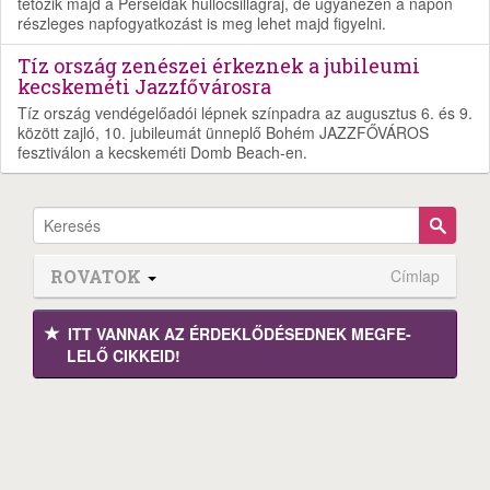
tetőzik majd a Perseidák hullócsillagraj, de ugyanezen a napon
részleges napfogyatkozást is meg lehet majd figyelni.
Tíz ország zenészei érkeznek a jubileumi
kecskeméti Jazzfővárosra
Tíz ország vendégelőadói lépnek színpadra az augusztus 6. és 9.
között zajló, 10. jubileumát ünneplő Bohém JAZZFŐVÁROS
fesztiválon a kecskeméti Domb Beach-en.
ROVATOK
Címlap
ITT VANNAK AZ ÉRDEK­LŐDÉ­SEDNEK MEGFE­
LELŐ CIKKEID!