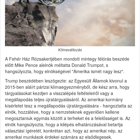
Klímaváltozás
A Fehér Ház Rózsakertjében mondott mintegy félórás beszéde
előtt Mike Pence alelnök méltatta Donald Trumpot, s
hangsúlyozta, hogy elnökségével "Amerika ismét nagy lesz".
Trump beszédében leszögezte: az Egyesült Államok kivonul a
2015-ben aláírt párizsi klímaegyezményből, de kész arra, hogy
tárgyalásokat kezdjen a visszalépés feltételeiről vagy a
megállapodás teljes újratárgyalásáról. Az amerikai kormány
kísérletet tesz a megállapodás újratárgyalására - hangoztatta az
elnök, hozzátéve, hogy a nemzeteknek egyenlően kellene
megosztaniuk egymás között a terheket és a felelősséget is. Az
elnök hangsúlyozta, hogy a kilépés elhatározásával betartja
választási ígéretét, konkrétan azt, hogy az amerikai nép, az
amerikai munkások érdekei számára az elsődlegesek.