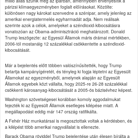
millió állás szűnik meg az iparban, amennyiben érvényesítik a
párizsi klímaegyezményben foglalt előírásokat. Közölte:
különösen nagy károkat szenvedne a szénipar, amely jelenleg az
amerikai energiatermelés egyharmadát adja. Nem reálisak
szerinte azok a célok, amelyeket a széndioxid-kibocsátásra
vonatozóan az Obama-adminisztráció meghatározott. Donald
Trump leszögezte: az Egyesül Államok máris drámai mértékben,
2006-tól mostanáig 12 százalékkal csökkentette a széndioxid-
kibocsátását.
Már a bejelentés előtt többen valószínűsítették, hogy Trump
betartja kampányígéretét, és tényleg ki fogja léptetni az Egyesült
Államokat az egyezményből, amelynek alapján az Egyesült
Államok egyebek közt vállalta, hogy 2025-re 26-28 százalékkal
csökkenti károsanyag-kibocsátását a 2005-ös bázisévhez képest.
Washington szövetségesei korábban komoly aggodalmukat
fejezték ki az Egyesült Államok esetleges kilépése miatt. A
megállapodást eddig már 147 ország ratifikálta.
A Fehér Ház munkatársai is megosztottak voltak a kérdésben, és
a kilépést több amerikai nagyvállalat is ellenezte.
Barack Obama röviddel Trump bejelentése után élesen bírálta a