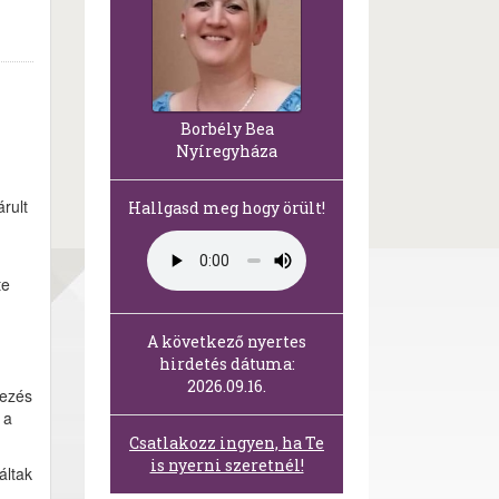
Borbély Bea
Nyíregyháza
rult
Hallgasd meg hogy örült!
te
A következő nyertes
hirdetés dátuma:
2026.09.16.
kezés
 a
Csatlakozz ingyen, ha Te
is nyerni szeretnél!
áltak