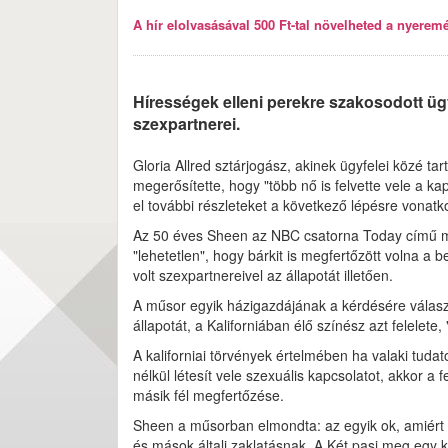
A hír elolvasásával 500 Ft-tal növelheted a nyeremén
Hírességek elleni perekre szakosodott üg
szexpartnerei.
Gloria Allred sztárjogász, akinek ügyfelei közé ta
megerősítette, hogy "több nő is felvette vele a k
el további részleteket a következő lépésre vonat
Az 50 éves Sheen az NBC csatorna Today című mű
"lehetetlen", hogy bárkit is megfertőzött volna a 
volt szexpartnereivel az állapotát illetően.
A műsor egyik házigazdájának a kérdésére válaszo
állapotát, a Kaliforniában élő színész azt felelete
A kaliforniai törvények értelmében ha valaki tuda
nélkül létesít vele szexuális kapcsolatot, akkor a 
másik fél megfertőzése.
Sheen a műsorban elmondta: az egyik ok, amiért a 
és mások általi zaklatásnak. A Két pasi meg egy ki