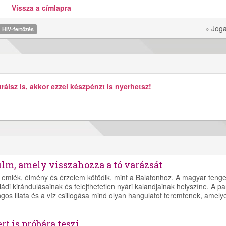
Vissza a címlapra
» Joga
HIV-fertőzés
álsz is, akkor ezzel készpénzt is nyerhetsz!
ilm, amely visszahozza a tó varázsát
emlék, élmény és érzelem kötődik, mint a Balatonhoz. A magyar tenge
di kirándulásainak és felejthetetlen nyári kalandjainak helyszíne. A pa
ngos illata és a víz csillogása mind olyan hangulatot teremtenek, amely
t is próbára teszi