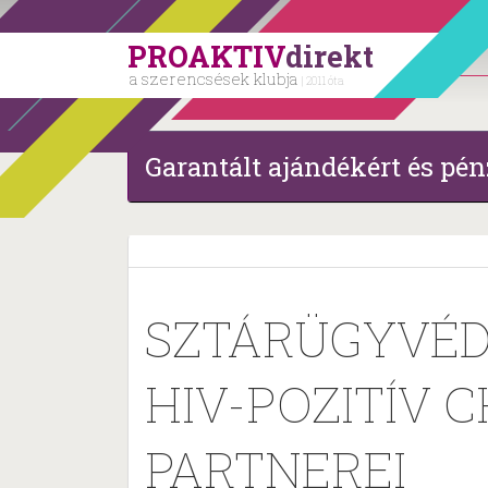
PROAKTIV
direkt
a szerencsések klubja
| 2011 óta
Garantált ajándékért és pén
SZTÁRÜGYVÉD
HIV-POZITÍV 
PARTNEREI