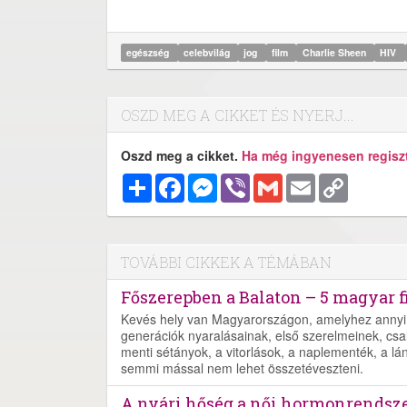
egészség
celebvilág
jog
film
Charlie Sheen
HIV
OSZD MEG A CIKKET ÉS NYERJ...
Oszd meg a cikket.
Ha még ingyenesen regisztr
Megosztás
Facebook
Messenger
Viber
Gmail
Email
Copy
Link
TOVÁBBI CIKKEK A TÉMÁBAN
Főszerepben a Balaton – 5 magyar f
Kevés hely van Magyarországon, amelyhez annyi 
generációk nyaralásainak, első szerelmeinek, csalá
menti sétányok, a vitorlások, a naplementék, a lá
semmi mással nem lehet összetéveszteni.
A nyári hőség a női hormonrendszer