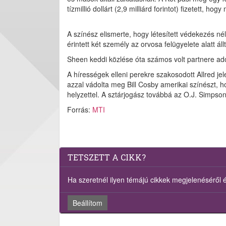
tízmillió dollárt (2,9 milliárd forintot) fizetett,
A színész elismerte, hogy létesített védekezés né
érintett két személy az orvosa felügyelete alatt ál
Sheen keddi közlése óta számos volt partnere adott
A hírességek elleni perekre szakosodott Allred jel
azzal vádolta meg Bill Cosby amerikai színészt, ho
helyzettel. A sztárjogász továbbá az O.J. Simpson
Forrás:
MTI
TETSZETT A CIKK?
Ha szeretnél ilyen témájú cikkek megjelenéséről ért
Beállítom