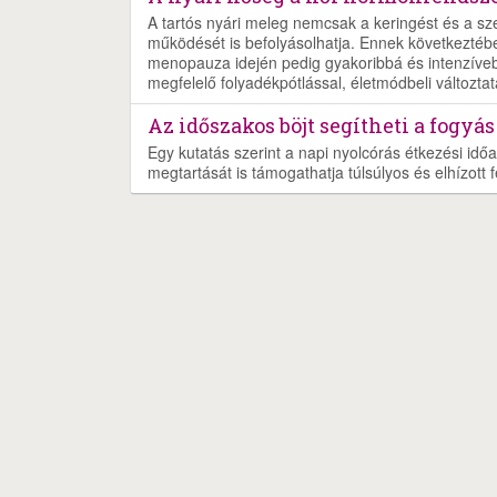
A tartós nyári meleg nemcsak a keringést és a s
működését is befolyásolhatja. Ennek következtéb
menopauza idején pedig gyakoribbá és intenzíveb
megfelelő folyadékpótlással, életmódbeli változtat
Az időszakos böjt segítheti a fogyás
Egy kutatás szerint a napi nyolcórás étkezési időa
megtartását is támogathatja túlsúlyos és elhízott f