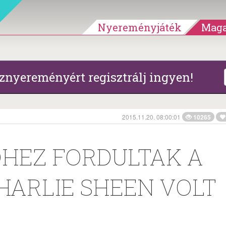
Nyereményjáték
Maga
znyereményért regisztrálj ingyen!
2015.11.20. 08:00:01
10265
HEZ FORDULTAK A
CHARLIE SHEEN VOLT