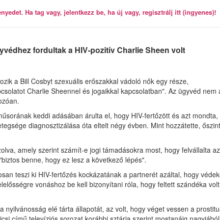
yedet. Ha tag vagy, jelentkezz be, ha új vagy, regisztrálj itt (ingyenes)!
yvédhez fordultak a HIV-pozitív Charlie Sheen volt
rtozik a Bill Cosbyt szexuális erőszakkal vádoló nők egy része,
apcsolatot Charlie Sheennel és jogaikkal kapcsolatban". Az ügyvéd nem á
kozóan.
sorának keddi adásában árulta el, hogy HIV-fertőzött és azt mondta,
betegsége diagnosztizálása óta eltelt négy évben. Mint hozzátette, őszin
lva, amely szerint számít-e jogi támadásokra most, hogy felvállalta az
, "biztos benne, hogy ez lesz a következő lépés".
tosan teszi ki HIV-fertőzés kockázatának a partnerét azáltal, hogy véde
felelősségre vonáshoz be kell bizonyítani róla, hogy feltett szándéka volt
nyilvánosság elé tárta állapotát, az volt, hogy véget vessen a prostitu
csi című televíziós sorozat korábbi sztárja szerint mostanáig nagyjából