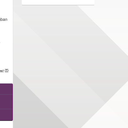
ogban
b
em!