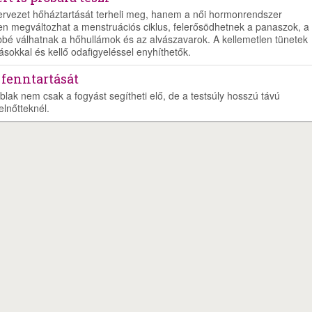
zervezet hőháztartását terheli meg, hanem a női hormonrendszer
en megváltozhat a menstruációs ciklus, felerősödhetnek a panaszok, a
bé válhatnak a hőhullámok és az alvászavarok. A kellemetlen tünetek
ásokkal és kellő odafigyeléssel enyhíthetők.
 fenntartását
blak nem csak a fogyást segítheti elő, de a testsúly hosszú távú
elnőtteknél.