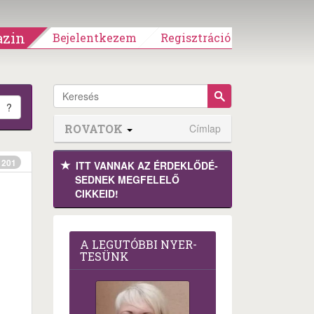
zin
Bejelentkezem
Regisztráció
?
ROVATOK
Címlap
201
ITT VANNAK AZ ÉRDEK­LŐDÉ­
SEDNEK MEGFE­LELŐ
CIKKEID!
A LEG­U­TÓB­BI NYER­
TE­SÜNK