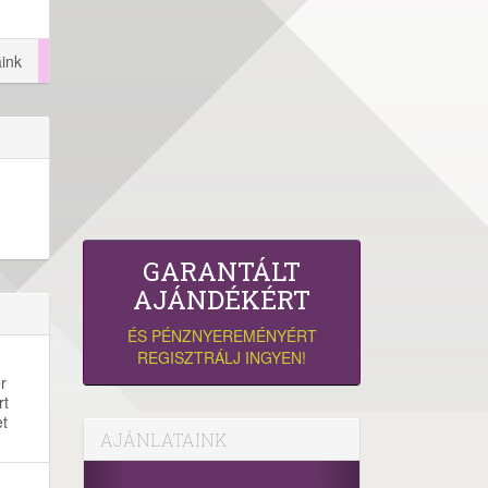
ink
GARANTÁLT
AJÁNDÉKÉRT
ÉS PÉNZNYEREMÉNYÉRT
REGISZTRÁLJ INGYEN!
r
rt
et
AJÁNLATAINK