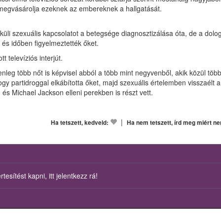
 hogy megvásárolja ezeknek az embereknek a hallgatását.
lküli szexuális kapcsolatot a betegsége diagnosztizálása óta, de a dol
lt és időben figyelmeztették őket.
 televíziós interjút.
enleg több nőt is képvisel abból a több mint negyvenből, akik közül töb
gy partidroggal elkábította őket, majd szexuális értelemben visszaélt a
 és Michael Jackson elleni perekben is részt vett.
|
Ha tetszett, kedveld:
Ha nem tetszett, írd meg miért n
esítést kapni, itt jelentkezz rá!