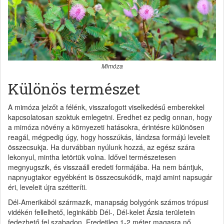
Mimóza
Különös természet
A mimóza jelzőt a félénk, visszafogott viselkedésű emberekkel
kapcsolatosan szoktuk emlegetni. Eredhet ez pedig onnan, hogy
a mimóza növény a környezeti hatásokra, érintésre különösen
reagál, mégpedig úgy, hogy hosszúkás, lándzsa formájú leveleit
összecsukja. Ha durvábban nyúlunk hozzá, az egész szára
lekonyul, mintha letörtük volna. Idővel természetesen
megnyugszik, és visszaáll eredeti formájába. Ha nem bántjuk,
napnyugtakor egyébként is összecsukódik, majd amint napsugár
éri, leveleit újra szétteríti.
Dél-Amerikából származik, manapság bolygónk számos trópusi
vidékén fellelhető, leginkább Dél-, Dél-kelet Ázsia területein
fedezhető fel szabadon. Eredetileg 1-2 méter magasra nő,