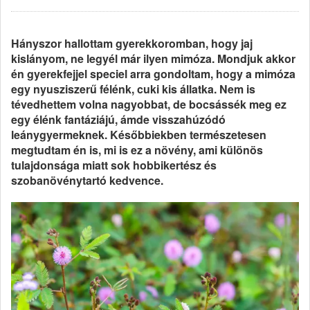
Hányszor hallottam gyerekkoromban, hogy jaj
kislányom, ne legyél már ilyen mimóza. Mondjuk akkor
én gyerekfejjel speciel arra gondoltam, hogy a mimóza
egy nyusziszerű félénk, cuki kis állatka. Nem is
tévedhettem volna nagyobbat, de bocsássék meg ez
egy élénk fantáziájú, ámde visszahúzódó
leánygyermeknek. Későbbiekben természetesen
megtudtam én is, mi is ez a növény, ami különös
tulajdonsága miatt sok hobbikertész és
szobanövénytartó kedvence.