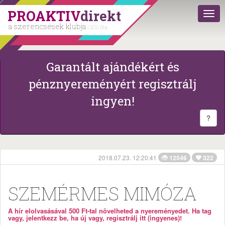
PROAKTIV
direkt
a szerencsések klubja
| 2011 óta
Garantált ajándékért és
pénznyereményért regisztrálj
ingyen!
?
2018.07.23. 12:20:41
12546
322
SZEMÉRMES MIMÓZA
A hír elolvasásával 500 Ft-tal növelheted a nyereményedet. Ha tag
vagy, jelentkezz be, ha új vagy, regisztrálj itt (ingyenes)!