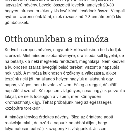
lágyszárú növény. Levelei összetett levelek, amelyek 20-30
hegyes, híresen érzékeny kis levélkéből tevődnek össze. Virágait
nyáron szerencsénk látni, ezek rózsaszínű 2-3 cm átmérőjű kis
gömböcskék.
Otthonunkban a mimóza
Kedvelt cserepes növény, nagyobb kertészetekben be is tudjuk
szerezni. Mint minden szobanövényre, őrá is oda kell figyelni, de
ha betartjuk a neki megfelelő rendszert, meghálálja. Nem kedveli
a különösen száraz levegőjű belső tereket, viszont a napsütés
neki való. A mimóza különösen érzékeny a változásra, akkor
teszünk neki jót, ha állandó helyen hagyjuk a lakásunk egy
napos, világos, nem huzatos részén. Főleg a reggel, délelőtti
napsütést szereti. Közepesen vízigényes, sose hagyjuk porzani a
talaját, de ne is tocsogjon a vízben, mert könnyedén
kirothaszthatjuk így. Tehát próbáljunk meg az egészséges
középútra törekedni.
A mimóza tényleg érdekes növény, főleg az érintésre adott
reakciója miatt, de azért a napunk ne abból álljon, hogy
folyamatosan babráljuk szegény kis virágunkat. Jusson