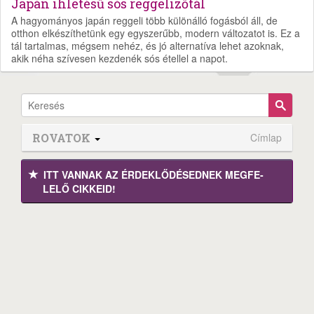
Japán ihletésű sós reggelizőtál
A hagyományos japán reggeli több különálló fogásból áll, de
otthon elkészíthetünk egy egyszerűbb, modern változatot is. Ez a
tál tartalmas, mégsem nehéz, és jó alternatíva lehet azoknak,
akik néha szívesen kezdenék sós étellel a napot.
ROVATOK
Címlap
ITT VANNAK AZ ÉRDEK­LŐDÉ­SEDNEK MEGFE­
LELŐ CIKKEID!