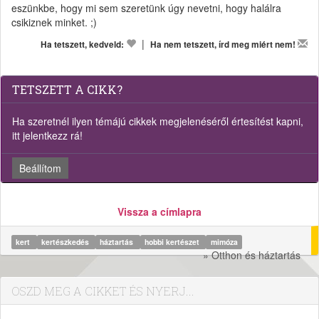
eszünkbe, hogy mi sem szeretünk úgy nevetni, hogy halálra
csikiznek minket. ;)
|
Ha tetszett, kedveld:
Ha nem tetszett, írd meg miért nem!
TETSZETT A CIKK?
Ha szeretnél ilyen témájú cikkek megjelenéséről értesítést kapni,
itt jelentkezz rá!
Beállítom
Vissza a címlapra
kert
kertészkedés
háztartás
hobbi kertészet
mimóza
» Otthon és háztartás
OSZD MEG A CIKKET ÉS NYERJ...