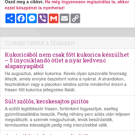
Oszd meg a cikket.
Ha még ingyenesen regisztrálsz is, akkor
ezzel készpénzt is nyerhetsz!
Megosztás
Facebook
Messenger
Viber
Gmail
Email
Copy
Link
TOVÁBBI CIKKEK A TÉMÁBAN
Kukoricából nem csak főtt kukorica készülhet
– 5 ínycsiklandó ötlet a nyár kedvenc
alapanyagából
Ha augusztus, akkor kukorica. Kevés olyan szezonális finomság
létezik, amely ennyire összeforrt volna a nyárral. A strandokon,
fesztiválokon vagy a piacokon sétálva szinte mindenhol érezni a
frissen főtt kukorica jellegzetes illatát.
Sült szőlős, kecskesajtos pirítós
A szőlőt legtöbbször frissen, fürtönként fogyasztjuk, esetleg
gyümölcssalátába tesszük. Pedig néhány perc sütés után teljesen
megváltozik: a szemek megpuhulnak, levük besűrűsödik,
természetes édességük pedig még intenzívebbé válik.