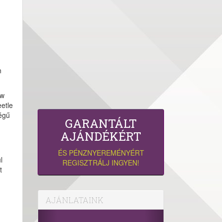
n
aw
eetle
ségű
GARANTÁLT
AJÁNDÉKÉRT
ÉS PÉNZNYEREMÉNYÉRT
l
REGISZTRÁLJ INGYEN!
t
AJÁNLATAINK