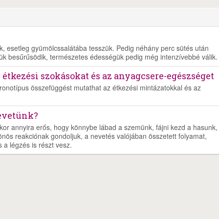
juk, esetleg gyümölcssalátába tesszük. Pedig néhány perc sütés után
ük besűrűsödik, természetes édességük pedig még intenzívebbé válik.
z étkezési szokásokat és az anyagcsere-egészséget
kronotípus összefüggést mutathat az étkezési mintázatokkal és az
nevetünk?
kor annyira erős, hogy könnybe lábad a szemünk, fájni kezd a hasunk,
önös reakciónak gondoljuk, a nevetés valójában összetett folyamat,
a légzés is részt vesz.