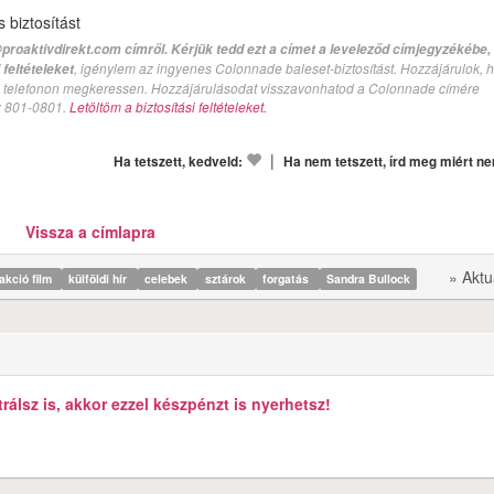
biztosítást
proaktivdirekt.com címről. Kérjük tedd ezt a címet a leveleződ címjegyzékébe,
, igénylem az ingyenes Colonnade baleset-biztosítást. Hozzájárulok, 
feltételeket
val telefonon megkeressen. Hozzájárulásodat visszavonhatod a Colonnade címére
n: 801-0801.
Letöltöm a biztosítási feltételeket.
|
Ha tetszett, kedveld:
Ha nem tetszett, írd meg miért n
Vissza a címlapra
» Aktu
akció film
külföldi hír
celebek
sztárok
forgatás
Sandra Bullock
álsz is, akkor ezzel készpénzt is nyerhetsz!