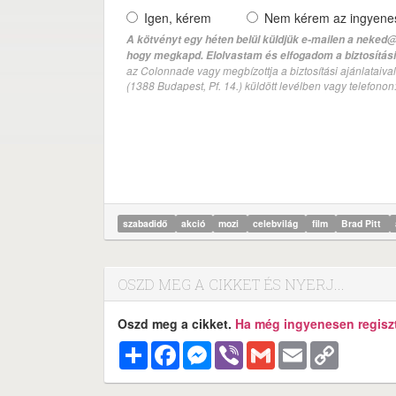
Igen, kérem
Nem kérem az ingyenes 
A kötvényt egy héten belül küldjük e-mailen a neked@
hogy megkapd. Elolvastam és elfogadom a biztosítási 
az Colonnade vagy megbízottja a biztosítási ajánlatai
(1388 Budapest, Pf. 14.) küldött levélben vagy telefono
szabadidő
akció
mozi
celebvilág
film
Brad Pitt
OSZD MEG A CIKKET ÉS NYERJ...
Oszd meg a cikket.
Ha még ingyenesen regisztr
Megosztás
Facebook
Messenger
Viber
Gmail
Email
Copy
Link