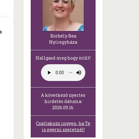
a
Borbély Bea
Nyíregyháza
Hallgasd meg hogy örült!
A következő nyertes
hirdetés dátuma:
2026.09.16.
Csatlakozz ingyen, ha Te
is nyerni szeretnél!