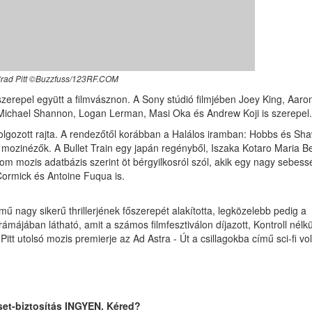
rad Pitt ©Buzzfuss/123RF.COM
 szerepel együtt a filmvásznon. A Sony stúdió filmjében Joey King, Aaro
 Michael Shannon, Logan Lerman, Masi Oka és Andrew Koji is szerepel.
 dolgozott rajta. A rendezőtől korábban a Halálos iramban: Hobbs és Sh
 mozinézők. A Bullet Train egy japán regényből, Iszaka Kotaro Maria B
m mozis adatbázis szerint öt bérgyilkosról szól, akik egy nagy sebes
Cormick és Antoine Fuqua is.
ű nagy sikerű thrillerjének főszerepét alakította, legközelebb pedig a
májában látható, amit a számos filmfesztiválon díjazott, Kontroll nélkü
itt utolsó mozis premierje az Ad Astra - Út a csillagokba című sci-fi vol
set-biztosítás INGYEN. Kéred?