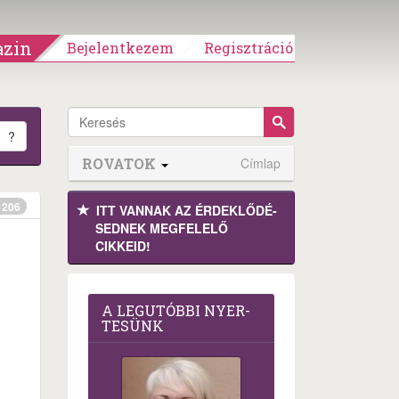
zin
Bejelentkezem
Regisztráció
?
ROVATOK
Címlap
206
ITT VANNAK AZ ÉRDEK­LŐDÉ­
SEDNEK MEGFE­LELŐ
CIKKEID!
A LEG­U­TÓB­BI NYER­
TE­SÜNK