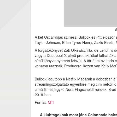
B
A két Oscar-díjas színész, Bullock és Pitt először
Taylor Johnson, Brian Tyree Henry, Zazie Beetz,
A forgatókönyvet Zak Olkewicz írta, de Leitch is
vagy a Deadpool 2. című produkciókat láthatták a
című könyve nyomán készül. A történet az imdb.co
vonaton utaznak. Producerei között van Kelly Mc
Bullock legutóbb a Netflix Madarak a dobozban cím
streamingszolgáltató egyenlőre még cím nélküli drá
című filmet jegyző Nora Fingscheidt rendez. Brad P
2019-ben.
Forrás:
MTI
A klubtagoknak most jár a Colonnade bale