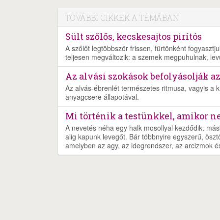
TOVÁBBI CIKKEK A TÉMÁBAN
Sült szőlős, kecskesajtos pirítós
A szőlőt legtöbbször frissen, fürtönként fogyaszt
teljesen megváltozik: a szemek megpuhulnak, lev
Az alvási szokások befolyásolják a
Az alvás-ébrenlét természetes ritmusa, vagyis a 
anyagcsere állapotával.
Mi történik a testünkkel, amikor 
A nevetés néha egy halk mosollyal kezdődik, más
alig kapunk levegőt. Bár többnyire egyszerű, öszt
amelyben az agy, az idegrendszer, az arcizmok és 