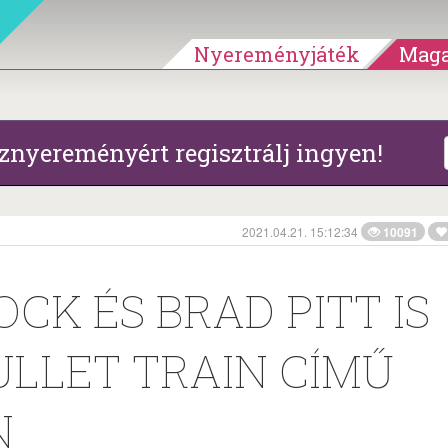
Nyereményjáték
Maga
znyereményért regisztrálj ingyen!
2021.04.21. 15:12:34
10091
CK ÉS BRAD PITT IS
ULLET TRAIN CÍMŰ
N