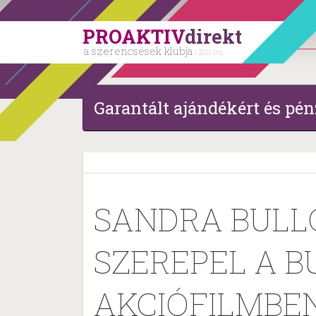
PROAKTIV
direkt
a szerencsések klubja
| 2011 óta
Garantált ajándékért és pén
SANDRA BULLO
SZEREPEL A B
AKCIÓFILMBE