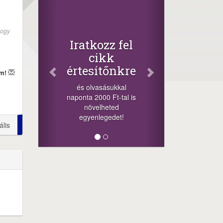
hogy
Iratkozz fel
cikk
értesítőnkre
em!
és olvasásukkal
naponta 2000 Ft-tal is
növelheted
egyenlegedet!
ális