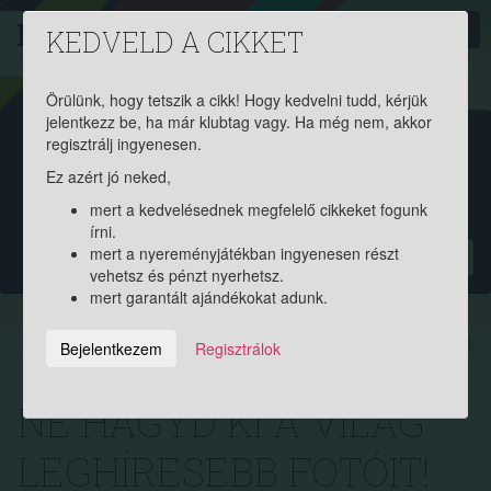
PROAKTIV
direkt
KEDVELD A CIKKET
a szerencsések klubja
| 2011 óta
Örülünk, hogy tetszik a cikk! Hogy kedvelni tudd, kérjük
jelentkezz be, ha már klubtag vagy. Ha még nem, akkor
Garantált ajándékért és
regisztrálj ingyenesen.
Ez azért jó neked,
pénznyereményért regisztrálj
mert a kedvelésednek megfelelő cikkeket fogunk
ingyen!
írni.
mert a nyereményjátékban ingyenesen részt
?
vehetsz és pénzt nyerhetsz.
mert garantált ajándékokat adunk.
2014.08.13. 14:55:07
6400
20
Bejelentkezem
Regisztrálok
NE HAGYD KI A VILÁG
LEGHÍRESEBB FOTÓIT!