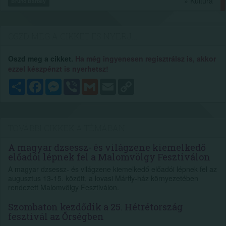
» Kultúra
Bruno Barbey
OSZD MEG A CIKKET ÉS NYERJ...
Oszd meg a cikket.
Ha még ingyenesen regisztrálsz is, akkor
ezzel készpénzt is nyerhetsz!
Megosztás
Facebook
Messenger
Viber
Gmail
Email
Copy
Link
TOVÁBBI CIKKEK A TÉMÁBAN
A magyar dzsessz- és világzene kiemelkedő
előadói lépnek fel a Malomvölgy Fesztiválon
A magyar dzsessz- és világzene kiemelkedő előadói lépnek fel az
augusztus 13-15. között, a lovasi Márffy-ház környezetében
rendezett Malomvölgy Fesztiválon.
Szombaton kezdődik a 25. Hétrétország
fesztivál az Őrségben