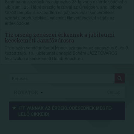
Szombaton kezdődik és augusztus 23-ig várja az érdeklődőket a
jubileumi, 25. Hétrétország fesztivál az Őrségben, ahol többek
között templomi, szabadtéri és pajtaszínházi koncertekkel,
színházi produkciókkal, valamint filmvetítésekkel várják az
érdeklődőket.
Tíz ország zenészei érkeznek a jubileumi
kecskeméti Jazzfővárosra
Tíz ország vendégelőadói lépnek színpadra az augusztus 6. és 9.
között zajló, 10. jubileumát ünneplő Bohém JAZZFŐVÁROS
fesztiválon a kecskeméti Domb Beach-en.
ROVATOK
Címlap
ITT VANNAK AZ ÉRDEK­LŐDÉ­SEDNEK MEGFE­
LELŐ CIKKEID!