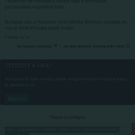
Tienanmen téri tüntetésről készült vagy a normandiai
partraszállást megörökítő fotók.
Budapest után a Kontaktok című kiállítást Berlinben mutatják be,
míg az Elsők Párizsba utazik tovább.
Forrás:
vs.hu
|
Ha tetszett, kedveld:
Ha nem tetszett, írd meg miért nem!
TETSZETT A CIKK?
Ha szeretnél ilyen témájú cikkek megjelenéséről értesítést kapni,
itt jelentkezz rá!
Beállítom
Vissza a címlapra
fotó
programajánló
kiállítás
Robert Capa
Henri Cartier-Bresson