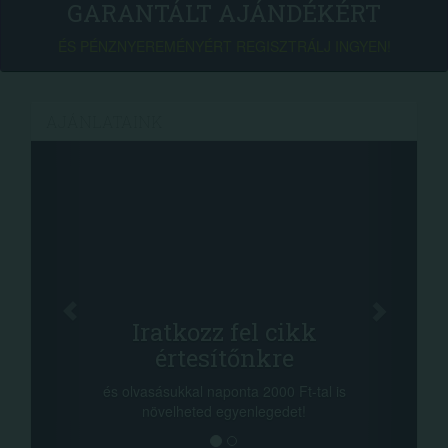
GARANTÁLT AJÁNDÉKÉRT
ÉS PÉNZNYEREMÉNYÉRT REGISZTRÁLJ INGYEN!
AJÁNLATAINK
Iratkozz fel cikk
értesítőnkre
és olvasásukkal naponta 2000 Ft-tal is
növelheted egyenlegedet!