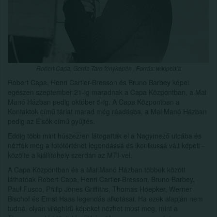
Robert Capa, Gerda Taro fényképén | Forrás: wikipedia
Robert Capa, Henri Cartier-Bresson és Bruno Barbey képei
egészen szeptember 21-ig maradnak a Capa Központban, a Mai
Manó Házban pedig október 5-ig. A Capa Központban a
Kontaktok című tárlat marad még ráadásba, a Mai Manó Házban
pedig az Elsők című gyűjtés.
Eddig több mint húszezren látogattak el a Nagymező utcába és
nézték meg a fotótörténet legendássá és ikonikussá vált képeit -
közölte a kiállítóhely szerdán az MTI-vel.
A Capa Központban és a Mai Manó Házban többek között
láthatóak Robert Capa, Henri Cartier-Bresson, Bruno Barbey,
Paul Fusco, Philip Jones Griffiths, Thomas Hoepker, Werner
Bischof és Ernst Haas legendás alkotásai. Ha ezek alapján nem
tudná, olyan világhírű képeket nézhet most meg, mint a