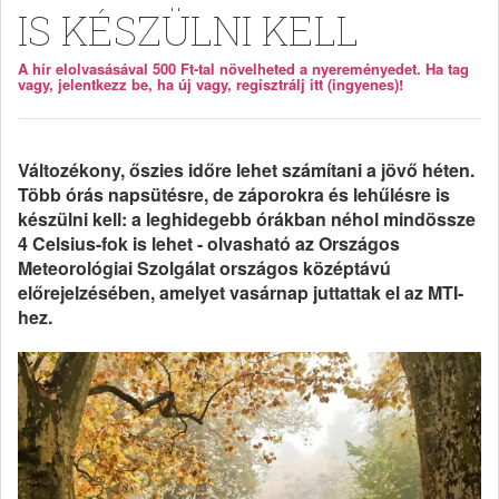
IS KÉSZÜLNI KELL
A hír elolvasásával 500 Ft-tal növelheted a nyereményedet. Ha tag
vagy, jelentkezz be, ha új vagy, regisztrálj itt (ingyenes)!
Változékony, őszies időre lehet számítani a jövő héten.
Több órás napsütésre, de záporokra és lehűlésre is
készülni kell: a leghidegebb órákban néhol mindössze
4 Celsius-fok is lehet - olvasható az Országos
Meteorológiai Szolgálat országos középtávú
előrejelzésében, amelyet vasárnap juttattak el az MTI-
hez.