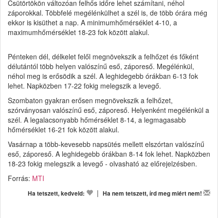
Csütörtökön változóan felhős időre lehet számítani, néhol
záporokkal. Többfelé megélénkülhet a szél is, de több órára még
ekkor is kisüthet a nap. A minimumhőmérséklet 4-10, a
maximumhőmérséklet 18-23 fok között alakul.
Pénteken dél, délkelet felől megnövekszik a felhőzet és főként
délutántól több helyen valószínű eső, záporeső. Megélénkül,
néhol meg is erősödik a szél. A leghidegebb órákban 6-13 fok
lehet. Napközben 17-22 fokig melegszik a levegő.
Szombaton gyakran erősen megnövekszik a felhőzet,
szórványosan valószínű eső, záporeső. Helyenként megélénkül a
szél. A legalacsonyabb hőmérséklet 8-14, a legmagasabb
hőmérséklet 16-21 fok között alakul.
Vasárnap a több-kevesebb napsütés mellett elszórtan valószínű
eső, záporeső. A leghidegebb órákban 8-14 fok lehet. Napközben
18-23 fokig melegszik a levegő - olvasható az előrejelzésben.
Forrás:
MTI
|
Ha tetszett, kedveld:
Ha nem tetszett, írd meg miért nem!