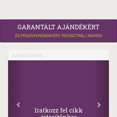
GARANTÁLT AJÁNDÉKÉRT
ÉS PÉNZNYEREMÉNYÉRT REGISZTRÁLJ INGYEN!
AJÁNLATAINK
Iratkozz fel cikk
értesítőnkre