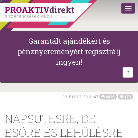
PROAKTIV
direkt
a szerencsések klubja
| 2011 óta
Garantált ajándékért és
pénznyereményért regisztrálj
ingyen!
?
2015.09.07. 08:31:47
6896
173
NAPSÜTÉSRE, DE
ESŐRE ÉS LEHŰLÉSRE