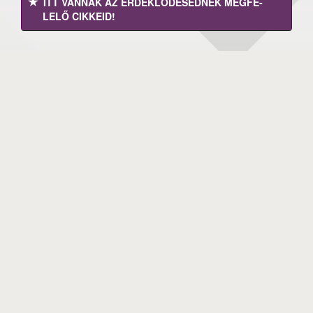
ITT VANNAK AZ ÉRDEK­LŐDÉ­SEDNEK MEGFE­
LELŐ CIKKEID!