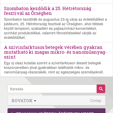
Szombaton kezdődik a 25. Hétrétország
fesztivál az Őrségben
Szombaton kezdődik és augusztus 23-ig várja az érdeklődőket a
jubileumi, 25. Hétrétország fesztivál az Őrségben, ahol többek
között templomi, szabadtéri és pajtaszínházi koncertekkel,
színházi produkciókkal, valamint filmvetítésekkel várják az
érdeklődőket.
A szívinfarktusos betegek vérében gyakran
mutatható ki magas mikro- és nanoműanyag-
szint
Egy új olasz kutatás szerint a szívinfarktuson átesett betegek
koszorúereiben jóval gyakrabban találhatók mikro- és
nanoműanyag-részecskék, mint az egészséges személyeknél.
ROVATOK
Címlap