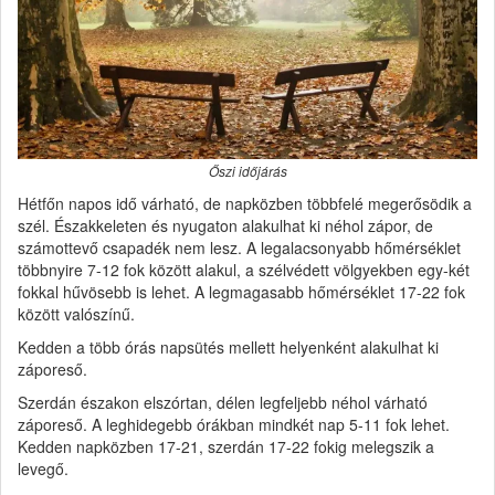
Őszi időjárás
Hétfőn napos idő várható, de napközben többfelé megerősödik a
szél. Északkeleten és nyugaton alakulhat ki néhol zápor, de
számottevő csapadék nem lesz. A legalacsonyabb hőmérséklet
többnyire 7-12 fok között alakul, a szélvédett völgyekben egy-két
fokkal hűvösebb is lehet. A legmagasabb hőmérséklet 17-22 fok
között valószínű.
Kedden a több órás napsütés mellett helyenként alakulhat ki
záporeső.
Szerdán északon elszórtan, délen legfeljebb néhol várható
záporeső. A leghidegebb órákban mindkét nap 5-11 fok lehet.
Kedden napközben 17-21, szerdán 17-22 fokig melegszik a
levegő.