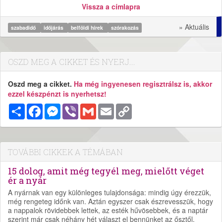
Vissza a címlapra
» Aktuális
szabadidő
időjárás
belföldi hírek
szórakozás
OSZD MEG A CIKKET ÉS NYERJ...
Oszd meg a cikket.
Ha még ingyenesen regisztrálsz is, akkor
ezzel készpénzt is nyerhetsz!
Megosztás
Facebook
Messenger
Viber
Gmail
Email
Copy
Link
TOVÁBBI CIKKEK A TÉMÁBAN
15 dolog, amit még tegyél meg, mielőtt véget
ér a nyár
A nyárnak van egy különleges tulajdonsága: mindig úgy érezzük,
még rengeteg időnk van. Aztán egyszer csak észrevesszük, hogy
a nappalok rövidebbek lettek, az esték hűvösebbek, és a naptár
szerint már csak néhány hét választ el bennünket az ősztől.