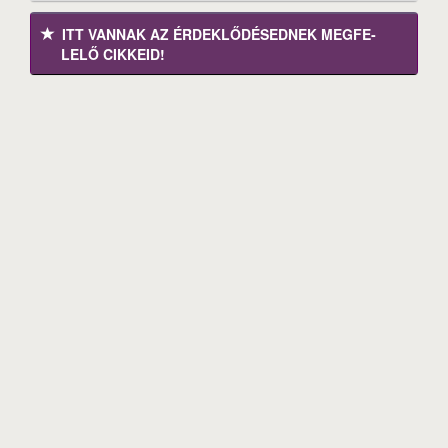
ITT VANNAK AZ ÉRDEK­LŐDÉ­SEDNEK MEGFE­
LELŐ CIKKEID!