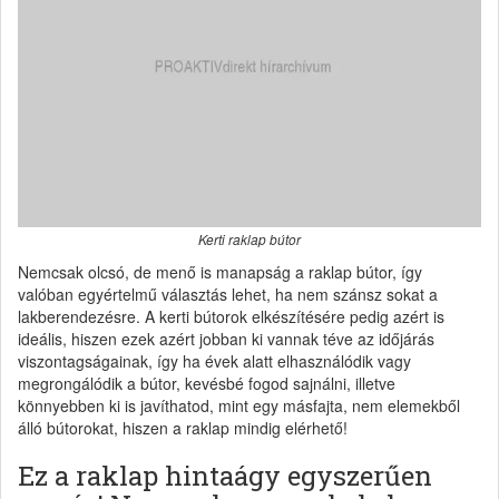
Kerti raklap bútor
Nemcsak olcsó, de menő is manapság a raklap bútor, így
valóban egyértelmű választás lehet, ha nem szánsz sokat a
lakberendezésre. A kerti bútorok elkészítésére pedig azért is
ideális, hiszen ezek azért jobban ki vannak téve az időjárás
viszontagságainak, így ha évek alatt elhasználódik vagy
megrongálódik a bútor, kevésbé fogod sajnálni, illetve
könnyebben ki is javíthatod, mint egy másfajta, nem elemekből
álló bútorokat, hiszen a raklap mindig elérhető!
Ez a raklap hintaágy egyszerűen