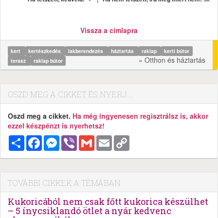
Vissza a címlapra
kert
kertészkedés
lakberendezés
háztartás
raklap
kerti bútor
» Otthon és háztartás
terasz
raklap bútor
OSZD MEG A CIKKET ÉS NYERJ...
Oszd meg a cikket.
Ha még ingyenesen regisztrálsz is, akkor
ezzel készpénzt is nyerhetsz!
Megosztás
Facebook
Messenger
Viber
Gmail
Email
Copy
Link
TOVÁBBI CIKKEK A TÉMÁBAN
Kukoricából nem csak főtt kukorica készülhet
– 5 ínycsiklandó ötlet a nyár kedvenc