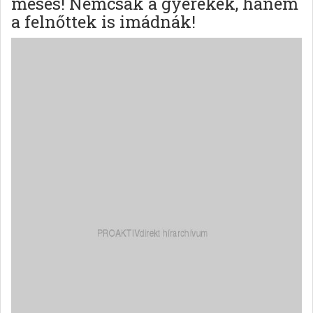
mesés! Nemcsak a gyerekek, hanem
a felnőttek is imádnák!