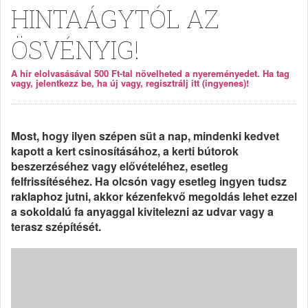
HINTAÁGYTÓL AZ
ÖSVÉNYIG!
A hír elolvasásával 500 Ft-tal növelheted a nyereményedet. Ha tag
vagy, jelentkezz be, ha új vagy, regisztrálj itt (ingyenes)!
Most, hogy ilyen szépen süt a nap, mindenki kedvet
kapott a kert csinosításához, a kerti bútorok
beszerzéséhez vagy elővételéhez, esetleg
felfrissítéséhez. Ha olcsón vagy esetleg ingyen tudsz
raklaphoz jutni, akkor kézenfekvő megoldás lehet ezzel
a sokoldalú fa anyaggal kivitelezni az udvar vagy a
terasz szépítését.