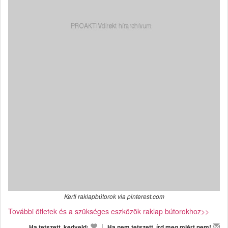
Kerti raklapbútorok via pinterest.com
További ötletek és a szükséges eszközök raklap bútorokhoz>>
|
Ha tetszett, kedveld:
Ha nem tetszett, írd meg miért nem!