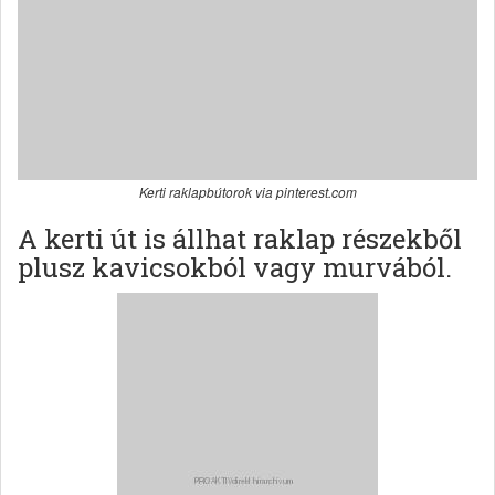
Kerti raklapbútorok via pinterest.com
A kerti út is állhat raklap részekből
plusz kavicsokból vagy murvából.