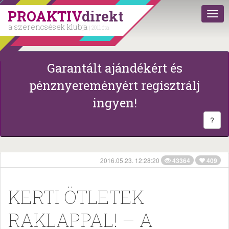
PROAKTIV
direkt
a szerencsések klubja
| 2011 óta
Garantált ajándékért és
pénznyereményért regisztrálj
ingyen!
?
2016.05.23. 12:28:20
43364
409
KERTI ÖTLETEK
RAKLAPPAL! – A