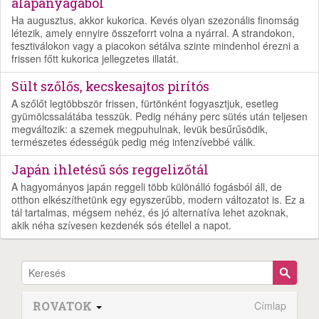
alapanyagából
Ha augusztus, akkor kukorica. Kevés olyan szezonális finomság
létezik, amely ennyire összeforrt volna a nyárral. A strandokon,
fesztiválokon vagy a piacokon sétálva szinte mindenhol érezni a
frissen főtt kukorica jellegzetes illatát.
Sült szőlős, kecskesajtos pirítós
A szőlőt legtöbbször frissen, fürtönként fogyasztjuk, esetleg
gyümölcssalátába tesszük. Pedig néhány perc sütés után teljesen
megváltozik: a szemek megpuhulnak, levük besűrűsödik,
természetes édességük pedig még intenzívebbé válik.
Japán ihletésű sós reggelizőtál
A hagyományos japán reggeli több különálló fogásból áll, de
otthon elkészíthetünk egy egyszerűbb, modern változatot is. Ez a
tál tartalmas, mégsem nehéz, és jó alternatíva lehet azoknak,
akik néha szívesen kezdenék sós étellel a napot.
ROVATOK
Címlap