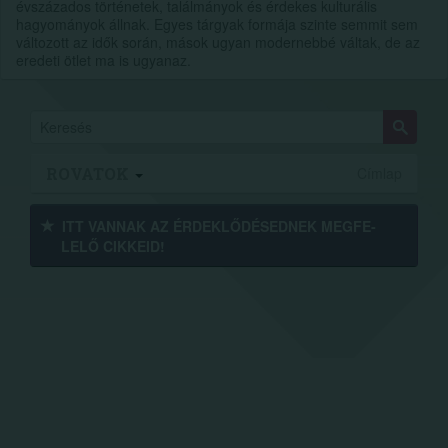
évszázados történetek, találmányok és érdekes kulturális
hagyományok állnak. Egyes tárgyak formája szinte semmit sem
változott az idők során, mások ugyan modernebbé váltak, de az
eredeti ötlet ma is ugyanaz.
ROVATOK
Címlap
ITT VANNAK AZ ÉRDEK­LŐDÉ­SEDNEK MEGFE­
LELŐ CIKKEID!