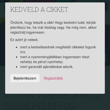
PROAKTIV
direkt
KEDVELD A CIKKET
a szerencsések klubja
| 2011 óta
Örülünk, hogy tetszik a cikk! Hogy kedvelni tudd, kérjük
jelentkezz be, ha már klubtag vagy. Ha még nem, akkor
Garantált ajándékért és
regisztrálj ingyenesen.
Ez azért jó neked,
pénznyereményért regisztrálj
mert a kedvelésednek megfelelő cikkeket fogunk
ingyen!
írni.
mert a nyereményjátékban ingyenesen részt
?
vehetsz és pénzt nyerhetsz.
mert garantált ajándékokat adunk.
2016.07.09. 15:00:35
8626
174
Bejelentkezem
Regisztrálok
JUSTIN TIMBERLAKE IS
SZEREPELNI FOG