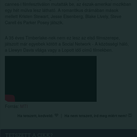
cannes-i filmfesztiválon mutatták be, az észak-amerikai mozikban
egy hét múlva lesz látható. A romantikus drámában mások
mellett Kristen Stewart, Jesse Eisenberg, Blake Lively, Steve
Carell és Parker Posey játszik.
A 35 éves Timberlake-nek nem ez lesz az első filmszerepe,
játszott már egyebek kötött a Social Network - A közösségi háló,
a Llewyn Davis világa vagy a Lopott idő című filmekben.
Forrás:
MTI
|
Ha tetszett, kedveld:
Ha nem tetszett, írd meg miért nem!
TETSZETT A CIKK?