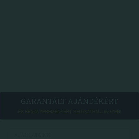
GARANTÁLT AJÁNDÉKÉRT
ÉS PÉNZNYEREMÉNYÉRT REGISZTRÁLJ INGYEN!
AJÁNLATAINK