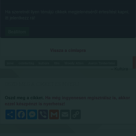
Ha szeretnél ilyen témájú cikkek megjelenéséről értesítést kapni,
itt jelentkezz rá!
Beállítom
Vissza a címlapra
zene
celebvilág
kultúra
film
Woody Allen
Justin Timberlake
» Kultúra
OSZD MEG A CIKKET ÉS NYERJ...
Oszd meg a cikket.
Ha még ingyenesen regisztrálsz is, akkor
ezzel készpénzt is nyerhetsz!
Megosztás
Facebook
Messenger
Viber
Gmail
Email
Copy
Link