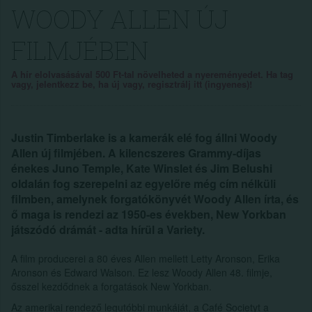
WOODY ALLEN ÚJ
FILMJÉBEN
A hír elolvasásával 500 Ft-tal növelheted a nyereményedet. Ha tag
vagy, jelentkezz be, ha új vagy, regisztrálj itt (ingyenes)!
Justin Timberlake is a kamerák elé fog állni Woody
Allen új filmjében. A kilencszeres Grammy-díjas
énekes Juno Temple, Kate Winslet és Jim Belushi
oldalán fog szerepelni az egyelőre még cím nélküli
filmben, amelynek forgatókönyvét Woody Allen írta, és
ő maga is rendezi az 1950-es években, New Yorkban
játszódó drámát - adta hírül a Variety.
A film producerei a 80 éves Allen mellett Letty Aronson, Erika
Aronson és Edward Walson. Ez lesz Woody Allen 48. filmje,
ősszel kezdődnek a forgatások New Yorkban.
Az amerikai rendező legutóbbi munkáját, a Café Societyt a