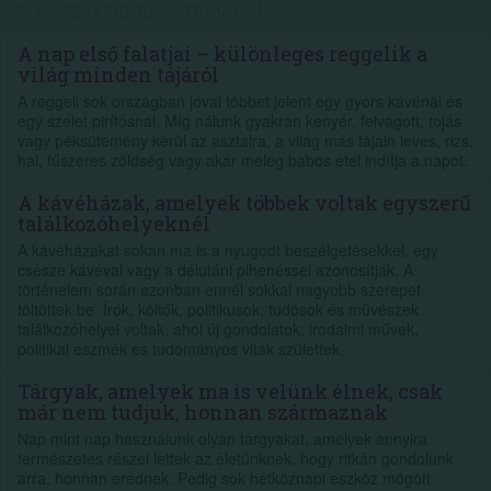
TOVÁBBI CIKKEK A TÉMÁBAN
A nap első falatjai – különleges reggelik a
világ minden tájáról
A reggeli sok országban jóval többet jelent egy gyors kávénál és
egy szelet pirítósnál. Míg nálunk gyakran kenyér, felvágott, tojás
vagy péksütemény kerül az asztalra, a világ más tájain leves, rizs,
hal, fűszeres zöldség vagy akár meleg babos étel indítja a napot.
A kávéházak, amelyek többek voltak egyszerű
találkozóhelyeknél
A kávéházakat sokan ma is a nyugodt beszélgetésekkel, egy
csésze kávéval vagy a délutáni pihenéssel azonosítják. A
történelem során azonban ennél sokkal nagyobb szerepet
töltöttek be. Írók, költők, politikusok, tudósok és művészek
találkozóhelyei voltak, ahol új gondolatok, irodalmi művek,
politikai eszmék és tudományos viták születtek.
Tárgyak, amelyek ma is velünk élnek, csak
már nem tudjuk, honnan származnak
Nap mint nap használunk olyan tárgyakat, amelyek annyira
természetes részei lettek az életünknek, hogy ritkán gondolunk
arra, honnan erednek. Pedig sok hétköznapi eszköz mögött