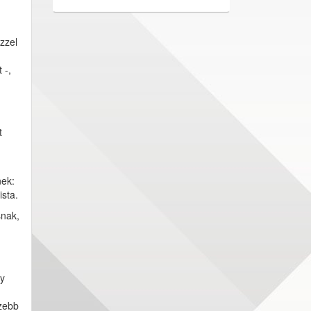
zzel
 -,
t
nek:
ista.
snak,
ly
szebb