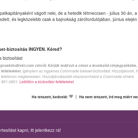
kapitányaként vágott neki, de a hetedik tétmeccsen - július 30-án, a
dett, és legközelebb csak a bajnokság zárófordulójában, június elején
set-biztosítás INGYEN. Kéred?
biztosítást
proaktivdirekt.com címről. Kérjük tedd ezt a címet a leveleződ címjegyzékébe,
, igénylem az ingyenes Colonnade baleset-biztosítást. Hozzájárulok, 
feltételeket
val telefonon megkeressen. Hozzájárulásodat visszavonhatod a Colonnade címére
n: 801-0801.
Letöltöm a biztosítási feltételeket.
|
Ha tetszett, kedveld:
Ha nem tetszett, írd meg miért n
esítést kapni, itt jelentkezz rá!