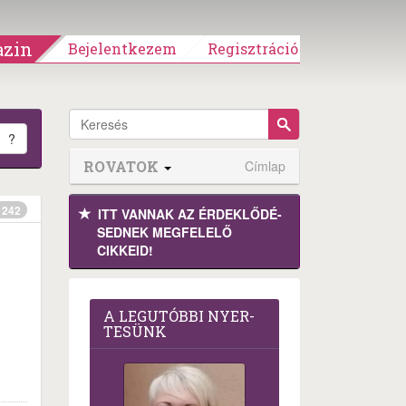
zin
Bejelentkezem
Regisztráció
?
ROVATOK
Címlap
242
ITT VANNAK AZ ÉRDEK­LŐDÉ­
SEDNEK MEGFE­LELŐ
CIKKEID!
A LEG­U­TÓB­BI NYER­
TE­SÜNK