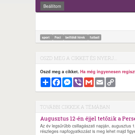
Beállítom
sport
Foci
belföldi hírek
futball
OSZD MEG A CIKKET ÉS NYERJ...
Oszd meg a cikket.
Ha még ingyenesen regisztr
Megosztás
Facebook
Messenger
Viber
Gmail
Email
Copy
Link
TOVÁBBI CIKKEK A TÉMÁBAN
Augusztus 12-én éjjel tetőzik a Pers
Az év legsűrűbb csillagászati napján, augusztus 1
részleges napfogyatkozást is meg lehet majd figye