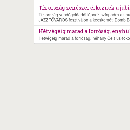
Tíz ország zenészei érkeznek a ju
Tíz ország vendégelőadói lépnek színpadra az aug
JAZZFŐVÁROS fesztiválon a kecskeméti Domb B
Hétvégéig marad a forróság, enyhül
Hétvégéig marad a forróság, néhány Celsius-foko
Nyereményjáték
Rólunk
Szolgáltatás
Ját