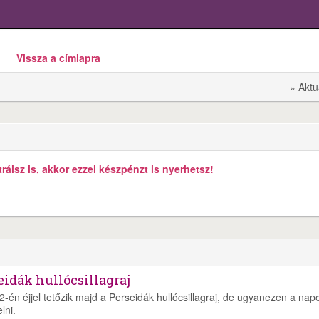
Vissza a címlapra
» Aktu
álsz is, akkor ezzel készpénzt is nyerhetsz!
eidák hullócsillagraj
2-én éjjel tetőzik majd a Perseidák hullócsillagraj, de ugyanezen a nap
lni.