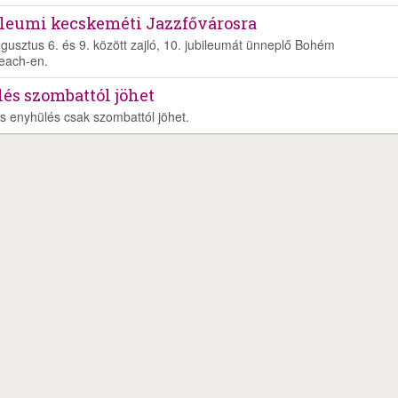
bileumi kecskeméti Jazzfővárosra
usztus 6. és 9. között zajló, 10. jubileumát ünneplő Bohém
each-en.
és szombattól jöhet
s enyhülés csak szombattól jöhet.
ékszabály
Adatvédelem
Médiaajánlat
Partnerprogram-Affiliate