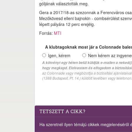
góljának választották meg.
Gera a 2017/18-as szezonnak a Ferencváros csapat
Mezőkövesd elleni bajnokin - combsérülést szenve
lépett pályára 12 perc erejéig.
Forrás:
MTI
A klubtagoknak most jár a Colonnade bale
Igen, kérem
Nem kérem az ingyenes 
A kötvényt egy héten belül küldjük e-mailen a neked@
hogy megkapd. Elolvastam és elfogadom a biztosítási 
az Colonnade vagy megbízottja a biztosítási ajánlatai
(1388 Budapest, Pf. 14.) küldött levélben vagy telefono
TETSZETT A CIKK?
Ha szeretnél ilyen témájú cikkek megjelenéséről ért