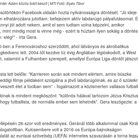
ntér Ádám közös fotót készít | MTI Fotó: Illyés Tibor
ütörtökön Facebook-oldalán hozta nyilvánosságra döntését. "Jó ideje
n elhatározásra jutottam: befejezem aktív labdarúgó pályafutásomat. E
nnyi jót adott nekem, amit el sem tudtam volna képzelni, amikor
 mint mindig most is vinne még - ezért is húztam ilyen sokáig a döntést
 elég!" - írta Gera.
00-ben a Ferencvároshoz szerződött, ahol látványos és akrobatikus
kedvenc lett. 2004-től kezdve tíz évig Angliában légióskodott, a West
t, valamint a Fulhamben szerepelt, amellyel Európa Liga-döntőt játszot
llista lett belőle: "Karrierem során sok mindent elértem, amire büszke
ddigi filmje példaként szolgálna a jövő labdarúgóinak, és az ő szüleik
veszett élet a fociban sem" - fogalmazott a közismerten vallásos futball
lónak is mindent megköszönt: "különös hálával tartozom Jézus Krisztu
ogy futballista, de normális ember sem lehetnék". Gera leszögezte: a
ellépésén 26-szor volt eredményes. Geránál több alkalommal csak Kirá
válogatottban. Kulcsembere volt a 2016-os Európa-bajnokságon
lálatát az európai szövetség (UEFA) internetes szavazásán a torna leg