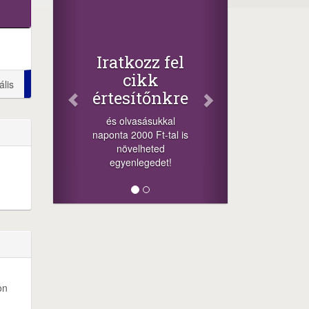
Fac
Osz
cikk
+1.000.
Iratkozz fel
-nyeremén
cikk
ális
a szere
értesítőnkre
sorsolá
cikkek a
és olvasásukkal
mego
naponta 2000 Ft-tal is
lehetősége
növelheted
mi
egyenlegedet!
on