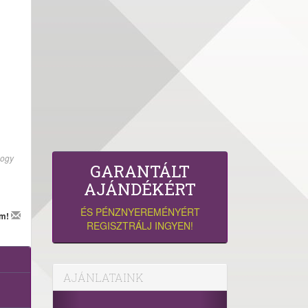
hogy
GARANTÁLT
AJÁNDÉKÉRT
ÉS PÉNZNYEREMÉNYÉRT
em!
REGISZTRÁLJ INGYEN!
AJÁNLATAINK