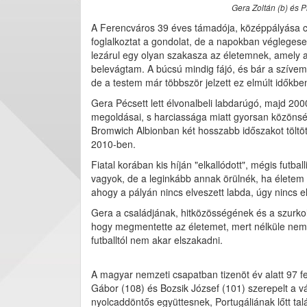
Gera Zoltán (b) és Pi
A Ferencváros 39 éves támadója, középpályása cs
foglalkoztat a gondolat, de a napokban véglegese
lezárul egy olyan szakasza az életemnek, amely a
belevágtam. A búcsú mindig fájó, és bár a szívem,
de a testem már többször jelzett ez elmúlt időkben:
Gera Pécsett lett élvonalbeli labdarúgó, majd 20
megoldásai, s harciassága miatt gyorsan közönség
Bromwich Albionban két hosszabb időszakot töltöt
2010-ben.
Fiatal korában kis híján "elkallódott", mégis futba
vagyok, de a leginkább annak örülnék, ha életem e
ahogy a pályán nincs elveszett labda, úgy nincs el
Gera a családjának, hitközösségének és a szurko
hogy megmentette az életemet, mert nélküle nemh
futballtól nem akar elszakadni.
A magyar nemzeti csapatban tizenöt év alatt 97 f
Gábor (108) és Bozsik József (101) szerepelt a 
nyolcaddöntős együttesnek, Portugáliának lőtt ta