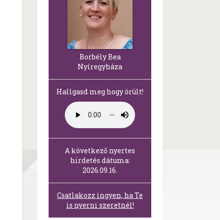
Borbély Bea
Nyíregyháza
Hallgasd meg hogy örült!
A következő nyertes
hirdetés dátuma:
2026.09.16.
Csatlakozz ingyen, ha Te
is nyerni szeretnél!