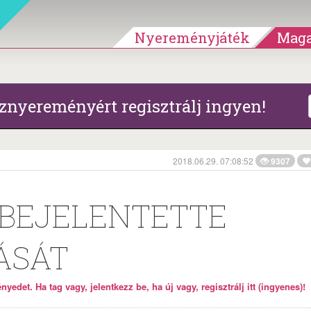
Nyereményjáték
Maga
znyereményért regisztrálj ingyen!
2018.06.29. 07:08:52
9307
 BEJELENTETTE
ÁSÁT
yedet. Ha tag vagy, jelentkezz be, ha új vagy, regisztrálj itt (ingyenes)!