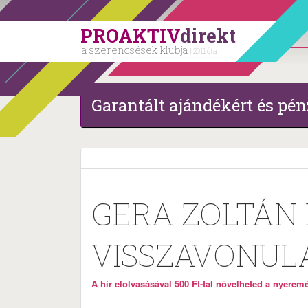
PROAKTIV
direkt
a szerencsések klubja
| 2011 óta
Garantált ajándékért és pén
GERA ZOLTÁN
VISSZAVONUL
A hír elolvasásával 500 Ft-tal növelheted a nyeremén