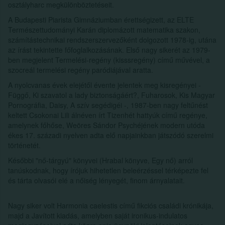
osztályharc megkülönböztetéseit.
A Budapesti Piarista Gimnáziumban érettségizett, az ELTE
Természettudományi Karán diplomázott matematika szakon,
számítástechnikai rendszerszervezőként dolgozott 1978-ig, utána
az írást tekintette főfoglalkozásának. Első nagy sikerét az 1979-
ben megjelent Termelési-regény (kisssregény) című művével, a
szocreál termelési regény paródiájával aratta.
A nyolcvanas évek elejétől évente jelentek meg kisregényei -
Függő, Ki szavatol a lady biztonságáért?, Fuharosok, Kis Magyar
Pornográfia, Daisy, A szív segédigéi -, 1987-ben nagy feltűnést
keltett Csokonai Lili álnéven írt Tizenhét hattyúk című regénye,
amelynek főhőse, Weöres Sándor Psychéjének modern utóda
ékes 17. századi nyelven adta elő napjainkban játszódó szerelmi
történetét.
Későbbi "nő-tárgyú" könyvei (Hrabal könyve, Egy nő) arról
tanúskodnak, hogy írójuk hihetetlen beleérzéssel térképezte fel
és tárta olvasói elé a nőiség lényegét, finom árnyalatait.
Nagy siker volt Harmonia caelestis című fikciós családi krónikája,
majd a Javított kiadás, amelyben saját ironikus-indulatos