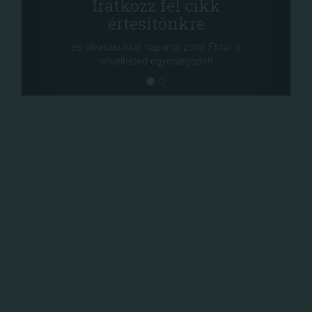
Iratkozz fel cikk
+1.0
értesítőnkre
-nyeremény növe
a sorsolás napjá
vasásukkal naponta 2000 Ft-tal is
megosztási lehető
növelheted egyenlegedet!