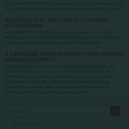
vagy péksütemény kerül az asztalra, a világ más tájain leves, rizs,
hal, fűszeres zöldség vagy akár meleg babos étel indítja a napot.
Augusztus 12-én éjjel tetőzik a Perseidák
hullócsillagraj
Az év legsűrűbb csillagászati napján, augusztus 12-én éjjel
tetőzik majd a Perseidák hullócsillagraj, de ugyanezen a napon
részleges napfogyatkozást is meg lehet majd figyelni.
A kávéházak, amelyek többek voltak egyszerű
találkozóhelyeknél
A kávéházakat sokan ma is a nyugodt beszélgetésekkel, egy
csésze kávéval vagy a délutáni pihenéssel azonosítják. A
történelem során azonban ennél sokkal nagyobb szerepet
töltöttek be. Írók, költők, politikusok, tudósok és művészek
találkozóhelyei voltak, ahol új gondolatok, irodalmi művek,
politikai eszmék és tudományos viták születtek.
ROVATOK
Címlap