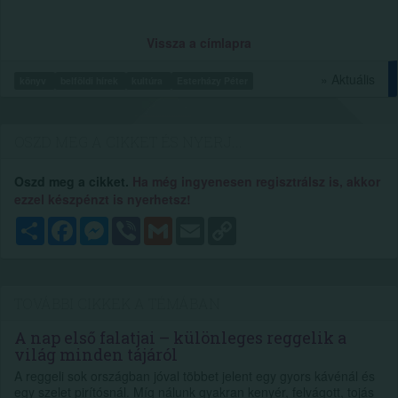
Vissza a címlapra
» Aktuális
könyv
belföldi hírek
kultúra
Esterházy Péter
OSZD MEG A CIKKET ÉS NYERJ...
Oszd meg a cikket.
Ha még ingyenesen regisztrálsz is, akkor
ezzel készpénzt is nyerhetsz!
Megosztás
Facebook
Messenger
Viber
Gmail
Email
Copy
Link
TOVÁBBI CIKKEK A TÉMÁBAN
A nap első falatjai – különleges reggelik a
világ minden tájáról
A reggeli sok országban jóval többet jelent egy gyors kávénál és
egy szelet pirítósnál. Míg nálunk gyakran kenyér, felvágott, tojás