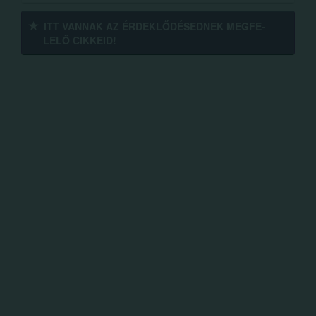
ITT VANNAK AZ ÉRDEK­LŐDÉ­SEDNEK MEGFE­
LELŐ CIKKEID!