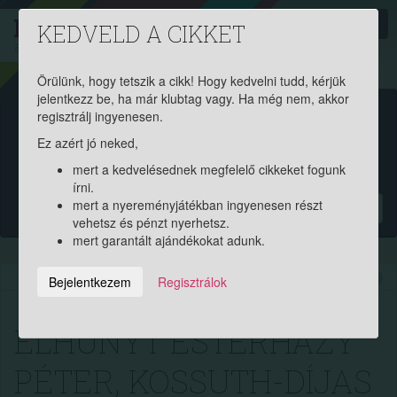
PROAKTIV
direkt
KEDVELD A CIKKET
a szerencsések klubja
| 2011 óta
Örülünk, hogy tetszik a cikk! Hogy kedvelni tudd, kérjük
jelentkezz be, ha már klubtag vagy. Ha még nem, akkor
Garantált ajándékért és
regisztrálj ingyenesen.
Ez azért jó neked,
pénznyereményért regisztrálj
mert a kedvelésednek megfelelő cikkeket fogunk
ingyen!
írni.
mert a nyereményjátékban ingyenesen részt
?
vehetsz és pénzt nyerhetsz.
mert garantált ajándékokat adunk.
2016.07.15. 09:20:30
9223
207
Bejelentkezem
Regisztrálok
ELHUNYT ESTERHÁZY
PÉTER, KOSSUTH-DÍJAS