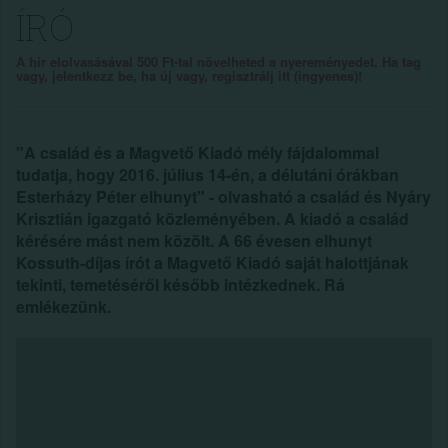
ÍRÓ
A hír elolvasásával 500 Ft-tal növelheted a nyereményedet. Ha tag
vagy, jelentkezz be, ha új vagy, regisztrálj itt (ingyenes)!
"A család és a Magvető Kiadó mély fájdalommal
tudatja, hogy 2016. július 14-én, a délutáni órákban
Esterházy Péter elhunyt" - olvasható a család és Nyáry
Krisztián igazgató közleményében. A kiadó a család
kérésére mást nem közölt. A 66 évesen elhunyt
Kossuth-díjas írót a Magvető Kiadó saját halottjának
tekinti, temetéséről később intézkednek. Rá
emlékezünk.