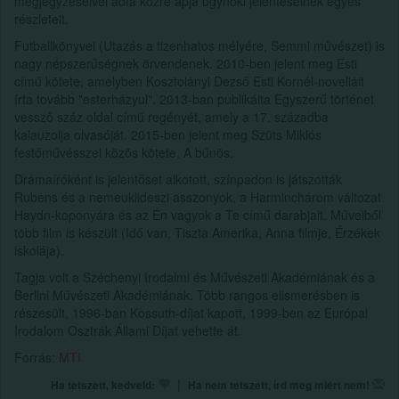
megjegyzéseivel adta közre apja ügynöki jelentéseinek egyes
részleteit.
Futballkönyvei (Utazás a tizenhatos mélyére, Semmi művészet) is
nagy népszerűségnek örvendenek. 2010-ben jelent meg Esti
című kötete, amelyben Kosztolányi Dezső Esti Kornél-novelláit
írta tovább "esterházyul". 2013-ban publikálta Egyszerű történet
vessző száz oldal című regényét, amely a 17. századba
kalauzolja olvasóját. 2015-ben jelent meg Szüts Miklós
festőművésszel közös kötete, A bűnös.
Drámaíróként is jelentőset alkotott, színpadon is játszották
Rubens és a nemeuklideszi asszonyok, a Harminchárom változat
Haydn-koponyára és az Én vagyok a Te című darabjait. Műveiből
több film is készült (Idő van, Tiszta Amerika, Anna filmje, Érzékek
iskolája).
Tagja volt a Széchenyi Irodalmi és Művészeti Akadémiának és a
Berlini Művészeti Akadémiának. Több rangos elismerésben is
részesült, 1996-ban Kossuth-díjat kapott, 1999-ben az Európai
Irodalom Osztrák Állami Díjat vehette át.
Forrás:
MTI
|
Ha tetszett, kedveld:
Ha nem tetszett, írd meg miért nem!