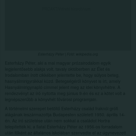
Esterházy Péter | Fotó: wikipedia.org
Esterházy Péter, aki a mai magyar prózairodalom egyik
legjelentősebb alakja volt, tavaly októberben az Élet és
Irodalomban írott cikkében jelentette be, hogy súlyos beteg,
hasnyálmirigyrákkal küzd. Betegségéről könyvet is írt, amely
Hasnyálmirigynapló címmel jelent meg az idei könyvhétre. A
rendezvényt az író nyitotta meg június 9-én és ez a kötet volt a
legnépszerűbb a könyvhét fővárosi programjain.
A történelmi szerepet betöltő Esterházy család fraknói grófi
alágának leszármazottja Budapesten született 1950. április 14-
én. Az író születése után nem sokkal a családot Hortra
telepítették ki, a fiatal Esterházy Péter az 1956-os forradalom
után főként az általános iskolában szenvedte el az úgynevezett