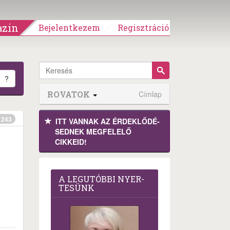
zin
Bejelentkezem
Regisztráció
?
ROVATOK
Címlap
243
ITT VANNAK AZ ÉRDEK­LŐDÉ­
SEDNEK MEGFE­LELŐ
CIKKEID!
A LEG­U­TÓB­BI NYER­
TE­SÜNK