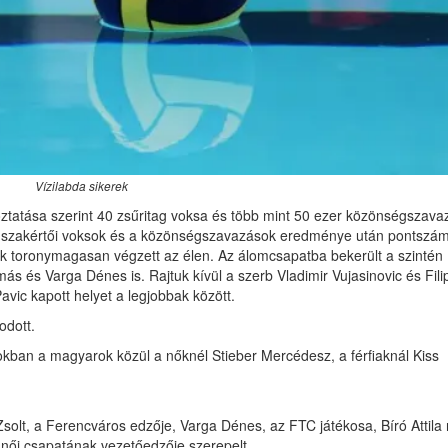
Vízilabda sikerek
ztatása szerint 40 zsűritag voksa és több mint 50 ezer közönségszava
yes szakértői voksok és a közönségszavazások eredménye után pontszá
k toronymagasan végzett az élen. Az álomcsapatba bekerült a szintén
 és Varga Dénes is. Rajtuk kívül a szerb Vladimir Vujasinovic és Fili
Pavic kapott helyet a legjobbak között.
odott.
tokban a magyarok közül a nőknél Stieber Mercédesz, a férfiaknál Kiss
solt, a Ferencváros edzője, Varga Dénes, az FTC játékosa, Bíró Attila 
női csapatának vezetőedzője szerepelt.