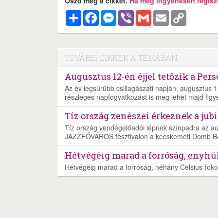
Oszd meg a cikket.
Ha még ingyenesen regisztr
Megosztás
Facebook
Messenger
Viber
Gmail
Email
Copy
Link
TOVÁBBI CIKKEK A TÉMÁBAN
Augusztus 12-én éjjel tetőzik a Pers
Az év legsűrűbb csillagászati napján, augusztus 1
részleges napfogyatkozást is meg lehet majd figye
Tíz ország zenészei érkeznek a ju
Tíz ország vendégelőadói lépnek színpadra az aug
JAZZFŐVÁROS fesztiválon a kecskeméti Domb B
Hétvégéig marad a forróság, enyhül
Hétvégéig marad a forróság, néhány Celsius-foko