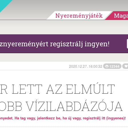
Nyereményjáték
Maga
znyereményért regisztrálj ingyen!
2020.12.27. 16:00:32
12344
R LETT AZ ELMÚLT
OBB VÍZILABDÁZÓJA
yedet. Ha tag vagy, jelentkezz be, ha új vagy, regisztrálj itt (ingyenes)!