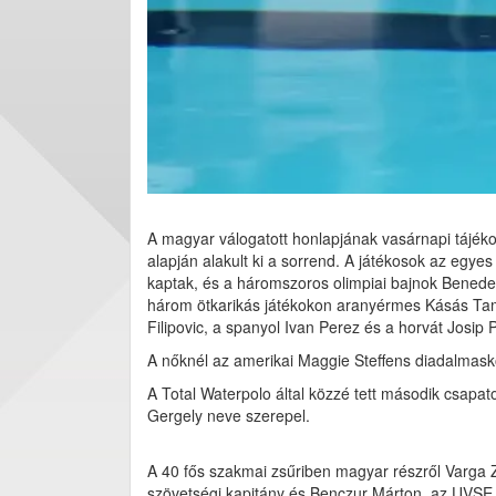
A magyar válogatott honlapjának vasárnapi tájéko
alapján alakult ki a sorrend. A játékosok az eg
kaptak, és a háromszoros olimpiai bajnok Benede
három ötkarikás játékokon aranyérmes Kásás Tamás
Filipovic, a spanyol Ivan Perez és a horvát Josip 
A nőknél az amerikai Maggie Steffens diadalmask
A Total Waterpolo által közzé tett második csapa
Gergely neve szerepel.
A 40 fős szakmai zsűriben magyar részről Varga Z
szövetségi kapitány és Benczur Márton, az UVSE 