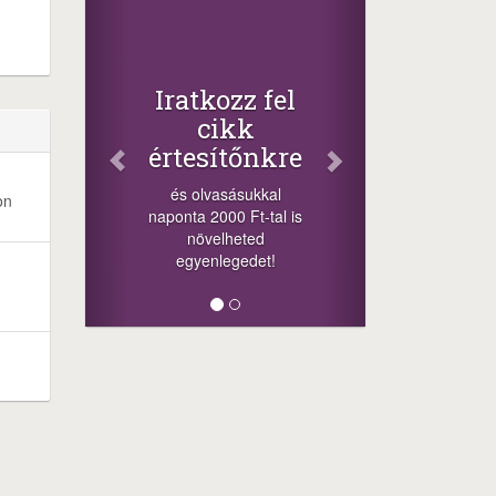
Iratkozz fel
cikk
értesítőnkre
és olvasásukkal
on
naponta 2000 Ft-tal is
növelheted
egyenlegedet!