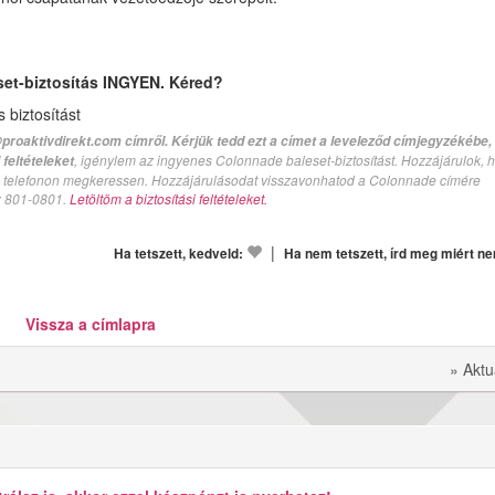
set-biztosítás INGYEN. Kéred?
biztosítást
proaktivdirekt.com címről. Kérjük tedd ezt a címet a leveleződ címjegyzékébe,
, igénylem az ingyenes Colonnade baleset-biztosítást. Hozzájárulok, 
feltételeket
val telefonon megkeressen. Hozzájárulásodat visszavonhatod a Colonnade címére
n: 801-0801.
Letöltöm a biztosítási feltételeket.
|
Ha tetszett, kedveld:
Ha nem tetszett, írd meg miért n
Vissza a címlapra
» Aktu