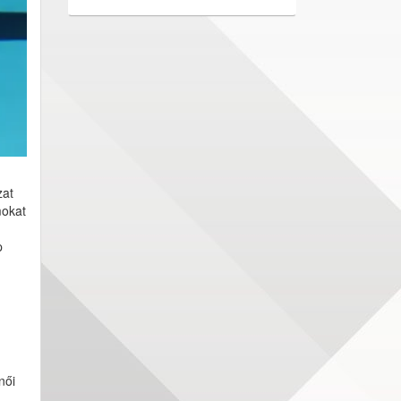
zat
mokat
p
női