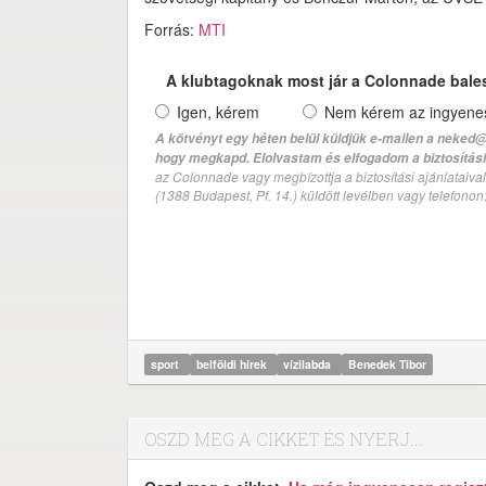
Forrás:
MTI
A klubtagoknak most jár a Colonnade bale
Igen, kérem
Nem kérem az ingyenes 
A kötvényt egy héten belül küldjük e-mailen a neked@
hogy megkapd. Elolvastam és elfogadom a biztosítási 
az Colonnade vagy megbízottja a biztosítási ajánlatai
(1388 Budapest, Pf. 14.) küldött levélben vagy telefono
sport
belföldi hírek
vízilabda
Benedek Tibor
OSZD MEG A CIKKET ÉS NYERJ...