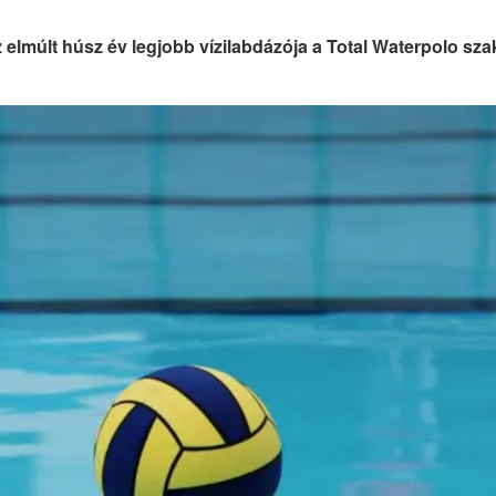
 elmúlt húsz év legjobb vízilabdázója a Total Waterpolo sza