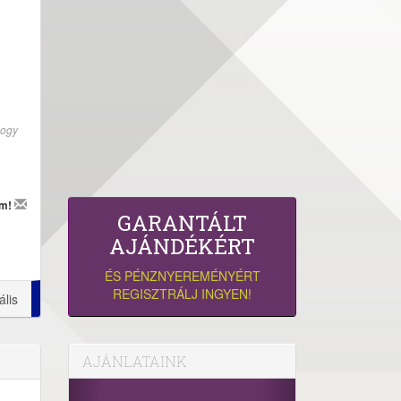
hogy
em!
GARANTÁLT
AJÁNDÉKÉRT
ÉS PÉNZNYEREMÉNYÉRT
REGISZTRÁLJ INGYEN!
ális
AJÁNLATAINK