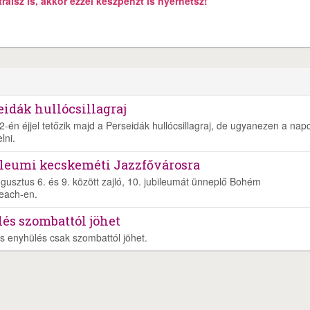
álsz is, akkor ezzel készpénzt is nyerhetsz!
eidák hullócsillagraj
2-én éjjel tetőzik majd a Perseidák hullócsillagraj, de ugyanezen a nap
lni.
bileumi kecskeméti Jazzfővárosra
usztus 6. és 9. között zajló, 10. jubileumát ünneplő Bohém
each-en.
és szombattól jöhet
s enyhülés csak szombattól jöhet.