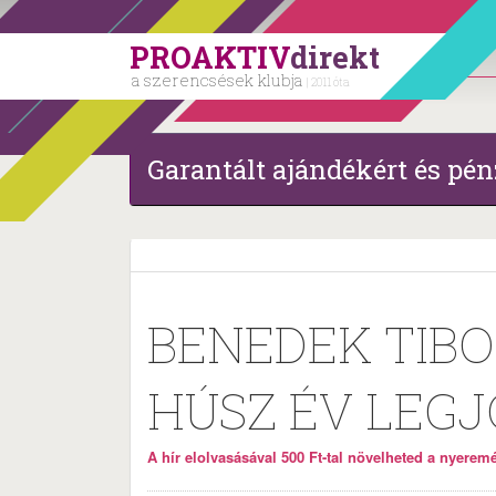
PROAKTIV
direkt
a szerencsések klubja
| 2011 óta
Garantált ajándékért és pén
BENEDEK TIBO
HÚSZ ÉV LEGJ
A hír elolvasásával 500 Ft-tal növelheted a nyeremén