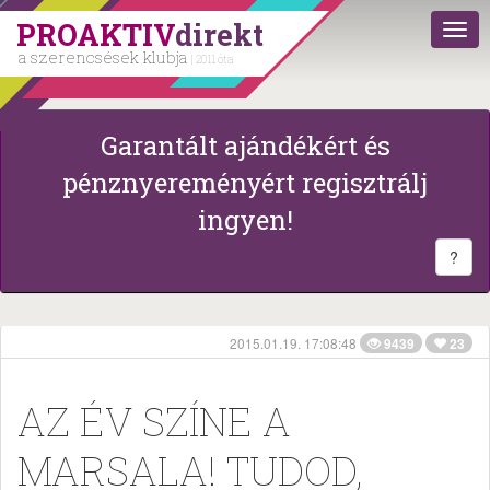
PROAKTIV
direkt
a szerencsések klubja
| 2011 óta
Garantált ajándékért és
pénznyereményért regisztrálj
ingyen!
?
2015.01.19. 17:08:48
9439
23
AZ ÉV SZÍNE A
MARSALA! TUDOD,