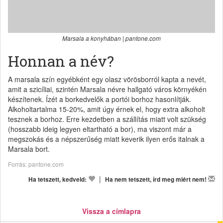
Marsala a konyhában | pantone.com
Honnan a név?
A marsala szín egyébként egy olasz vörösborról kapta a nevét,
amit a szicíliai, szintén Marsala névre hallgató város környékén
készítenek. Ízét a borkedvelők a portói borhoz hasonlítják.
Alkoholtartalma 15-20%, amit úgy érnek el, hogy extra alkoholt
tesznek a borhoz. Erre kezdetben a szállítás miatt volt szükség
(hosszabb ideig legyen eltartható a bor), ma viszont már a
megszokás és a népszerűség miatt keverik ilyen erős italnak a
Marsala bort.
Forrás: pantone.com
|
Ha tetszett, kedveld:
Ha nem tetszett, írd meg miért nem!
Vissza a címlapra