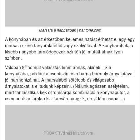
Marsala a nappaliban | pantone.com
A konyhában és az étkezőben kellemes hatást érhetsz el egy-egy
marsala színű tányéralátéttel vagy szalvétával. A konyharuhák, a
kisebb nagyobb tárolódobozok szintén jól mutathatnak ilyen
színben.
Valóban kifinomult választás lehet annak, akinek illik a
konyhájába, például a csontszín és a barna bármely árnyalatával
jól harmonizálhat. A marsalából sötétebb és világosabb
árnyalatokat is el tudunk képzelni. (Nálunk egészen esélytelen,
mert fantasztikus kék-citromsárga kombináció a konyhabútor, a
csempe és a járólap is - furcsán hangzik, de vidám csapat...)