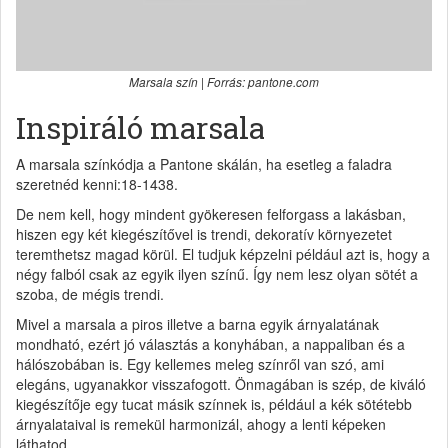
Marsala szín | Forrás: pantone.com
Inspiráló marsala
A marsala színkódja a Pantone skálán, ha esetleg a faladra
szeretnéd kenni:18-1438.
De nem kell, hogy mindent gyökeresen felforgass a lakásban,
hiszen egy két kiegészítővel is trendi, dekoratív környezetet
teremthetsz magad körül. El tudjuk képzelni például azt is, hogy a
négy falból csak az egyik ilyen színű. Így nem lesz olyan sötét a
szoba, de mégis trendi.
Mivel a marsala a piros illetve a barna egyik árnyalatának
mondható, ezért jó választás a konyhában, a nappaliban és a
hálószobában is. Egy kellemes meleg színről van szó, ami
elegáns, ugyanakkor visszafogott. Önmagában is szép, de kiváló
kiegészítője egy tucat másik színnek is, például a kék sötétebb
árnyalataival is remekül harmonizál, ahogy a lenti képeken
láthatod.