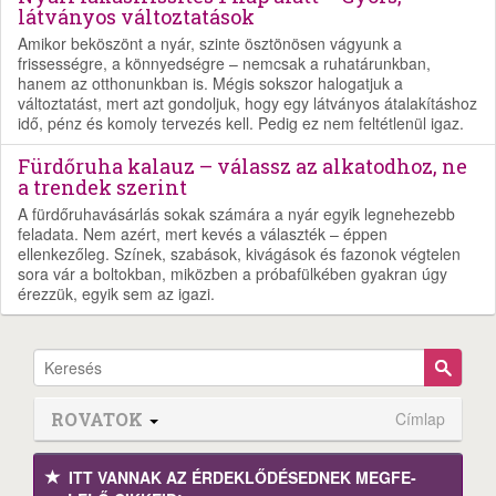
látványos változtatások
Amikor beköszönt a nyár, szinte ösztönösen vágyunk a
frissességre, a könnyedségre – nemcsak a ruhatárunkban,
hanem az otthonunkban is. Mégis sokszor halogatjuk a
változtatást, mert azt gondoljuk, hogy egy látványos átalakításhoz
idő, pénz és komoly tervezés kell. Pedig ez nem feltétlenül igaz.
Fürdőruha kalauz – válassz az alkatodhoz, ne
a trendek szerint
A fürdőruhavásárlás sokak számára a nyár egyik legnehezebb
feladata. Nem azért, mert kevés a választék – éppen
ellenkezőleg. Színek, szabások, kivágások és fazonok végtelen
sora vár a boltokban, miközben a próbafülkében gyakran úgy
érezzük, egyik sem az igazi.
ROVATOK
Címlap
ITT VANNAK AZ ÉRDEK­LŐDÉ­SEDNEK MEGFE­