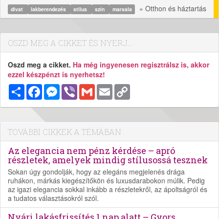
» Otthon és háztartás
divat
lakberendezés
stílus
szín
marsala
OSZD MEG A CIKKET ÉS NYERJ...
Oszd meg a cikket.
Ha még ingyenesen regisztrálsz is, akkor
ezzel készpénzt is nyerhetsz!
Megosztás
Facebook
Messenger
Viber
Gmail
Email
Copy
Link
TOVÁBBI CIKKEK A TÉMÁBAN
Az elegancia nem pénz kérdése – apró
részletek, amelyek mindig stílusossá tesznek
Sokan úgy gondolják, hogy az elegáns megjelenés drága
ruhákon, márkás kiegészítőkön és luxusdarabokon múlik. Pedig
az igazi elegancia sokkal inkább a részletekről, az ápoltságról és
a tudatos választásokról szól.
Nyári lakásfrissítés 1 nap alatt – Gyors,