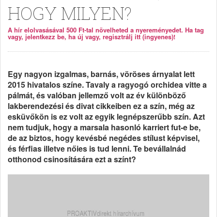
HOGY MILYEN?
A hír elolvasásával 500 Ft-tal növelheted a nyereményedet. Ha tag
vagy, jelentkezz be, ha új vagy, regisztrálj itt (ingyenes)!
Egy nagyon izgalmas, barnás, vöröses árnyalat lett
2015 hivatalos színe. Tavaly a ragyogó orchidea vitte a
pálmát, és valóban jellemző volt az év különböző
lakberendezési és divat cikkeiben ez a szín, még az
esküvőkön is ez volt az egyik legnépszerűbb szín. Azt
nem tudjuk, hogy a marsala hasonló karriert fut-e be,
de az biztos, hogy kevésbé negédes stílust képvisel,
és férfias illetve nőies is tud lenni. Te bevállalnád
otthonod csinosítására ezt a színt?