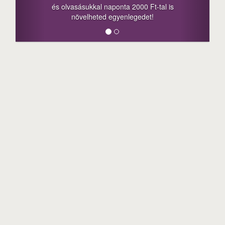
a sorsolás napján! 
ásukkal naponta 2000 Ft-tal is
megosztási lehetőség
velheted egyenlegedet!