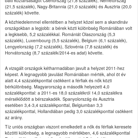
balti köztársaságot Csehország (21,8 százalék), Németország
(21,5 százalék), Nagy-Britannia (21,0 százalék) és Ausztria (20,0
százalék) követte.
A közhiedelemmel ellentétben a helyzet közel sem a skandináv
országokban a legjobb: a bérek közti különbség Romániában volt
a legkisebb, 5,2 százalékkal. Romániát Olaszország (5,3
százalék), Luxembourg (5,5 százalék), Belgium (6,1 százalék),
Lengyelország (7,2 százalék), Szlovénia (7,8 százalék) és
Horvátország (8,7 százalék/2014-es adat) követte.
A vizsgált országok kétharmadában javult a helyzet 2011-hez
képest. A legnagyobb javulást Romániában mérték, ahol öt év
alatt 4,4 százalékponttal csökkent a férfiak és nők közti
bérkülönbség. Magyarország a második helyezett 4,0
százalékponttal: a 2011-es 18,0 százalékról 14,0 százalékra
mérséklődött a bérszakadék. Spanyolország és Ausztria
esetében 3,4-3,4 százalékponttal, Belgiumban 3,3
százalékponttal, Hollandiában pedig 3,0 százalékponttal csökkent
az arány.
Tíz uniós országban viszont emelkedett a nők és férfiak keresete
közötti különbség, a legnagyobb mértékben, 4,6 százalékponttal