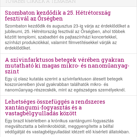
TOVÁBBI CIKKEK A TÉMÁBAN
Szombaton kezdődik a 25. Hétrétország
fesztivál az Őrségben
Szombaton kezdődik és augusztus 23-ig várja az érdeklődőket a
jubileumi, 25. Hétrétország fesztivál az Őrségben, ahol többek
között templomi, szabadtéri és pajtaszínházi koncertekkel,
színházi produkciókkal, valamint filmvetítésekkel várják az
érdeklődőket.
A szívinfarktusos betegek vérében gyakran
mutatható ki magas mikro- és nanoműanyag-
szint
Egy új olasz kutatás szerint a szívinfarktuson átesett betegek
koszorúereiben jóval gyakrabban találhatók mikro- és
nanoműanyag-részecskék, mint az egészséges személyeknél.
Lehetséges összefüggés a rendszeres
xantángumi-fogyasztás és a
vastagbélgyulladás között
Egy brazil kísérletben a krónikus xantángumi-fogyasztás
megváltoztatta a bélmikrobiótát, meggyengítette a bélfal
védőgátját és vastagbélgyulladást idézett elő kísérleti állatokban.