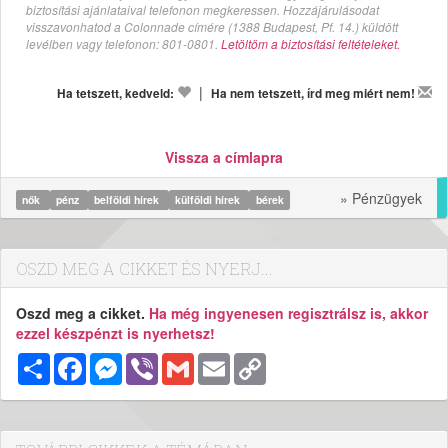
biztosítási ajánlataival telefonon megkeressen. Hozzájárulásodat
visszavonhatod a Colonnade címére (1388 Budapest, Pf. 14.) küldött
levélben vagy telefonon: 801-0801.
Letöltöm a biztosítási feltételeket.
|
Ha tetszett, kedveld:
Ha nem tetszett, írd meg miért nem!
Vissza a címlapra
» Pénzügyek
nők
pénz
belföldi hírek
külföldi hírek
bérek
OSZD MEG A CIKKET ÉS NYERJ...
Oszd meg a cikket.
Ha még ingyenesen regisztrálsz is, akkor
ezzel készpénzt is nyerhetsz!
Megosztás
Facebook
Messenger
Viber
Gmail
Email
Copy
Link