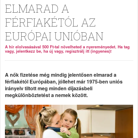
ELMARAD A
FÉRFIAKÉTÓL AZ
EURÓPAI UNIÓBAN
A hír elolvasásával 500 Ft-tal növelheted a nyereményedet. Ha tag
vagy, jelentkezz be, ha új vagy, regisztrálj itt (ingyenes)!
A nők fizetése még mindig jelentősen elmarad a
férfiakétól Európában, jóllehet már 1975-ben uniós
irányelv tiltott meg minden díjazásbeli
megkülönböztetést a nemek között.