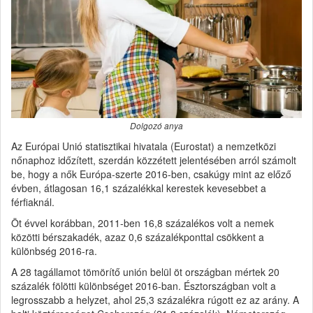
Dolgozó anya
Az Európai Unió statisztikai hivatala (Eurostat) a nemzetközi
nőnaphoz időzített, szerdán közzétett jelentésében arról számolt
be, hogy a nők Európa-szerte 2016-ben, csakúgy mint az előző
évben, átlagosan 16,1 százalékkal kerestek kevesebbet a
férfiaknál.
Öt évvel korábban, 2011-ben 16,8 százalékos volt a nemek
közötti bérszakadék, azaz 0,6 százalékponttal csökkent a
különbség 2016-ra.
A 28 tagállamot tömörítő unión belül öt országban mértek 20
százalék fölötti különbséget 2016-ban. Észtországban volt a
legrosszabb a helyzet, ahol 25,3 százalékra rúgott ez az arány. A