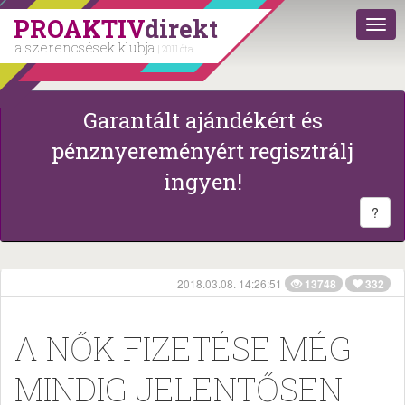
PROAKTIV
direkt
a szerencsések klubja
| 2011 óta
Garantált ajándékért és
pénznyereményért regisztrálj
ingyen!
?
2018.03.08. 14:26:51
13748
332
A NŐK FIZETÉSE MÉG
MINDIG JELENTŐSEN