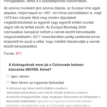
Portugáliában, illetve 4,5 százalékponttal Szlovéniában.
Az azonos munkáért járó azonos díjazás, az Európai Unió egyik
alapelve, helyet kapott az 1957. évi római szerződésben is, majd
1975-ben irányelv tiltott meg minden díjazásbeli
megkülönböztetést az egyenlő vagy egyenlő értékű munkát
végző nők és férfiak között. Az Európai Bizottság 2009
márciusában kampányt indított a nemek közötti bérszakadék
megszüntetéséért, 2017 novemberében pedig cselekvési tervet
terjesztett be azzal a céllal, hogy mielőbb felszámolják a nemek
közötti bérszakadékot.
Forrás.
MTI
A klubtagoknak most jár a Colonnade baleset-
biztosítás INGYEN. Kéred?
Igen, kérem
Nem kérem az ingyenes biztosítást
A kötvényt egy héten belül küldjük e-mailen a
neked@proaktivdirekt.com címről. Kérjük tedd ezt a címet a
leveleződ címjegyzékébe, hogy megkapd. Elolvastam és elfogadom a
, igénylem az ingyenes Colonnade baleset-
biztosítási feltételeket
biztosítást. Hozzájárulok, hogy az Colonnade vagy megbízottja a