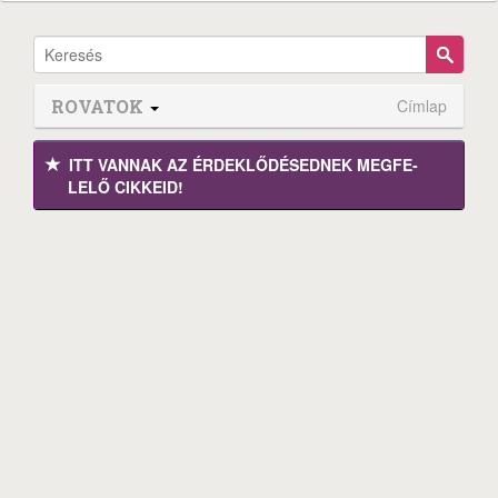
ROVATOK
Címlap
ITT VANNAK AZ ÉRDEK­LŐDÉ­SEDNEK MEGFE­
LELŐ CIKKEID!