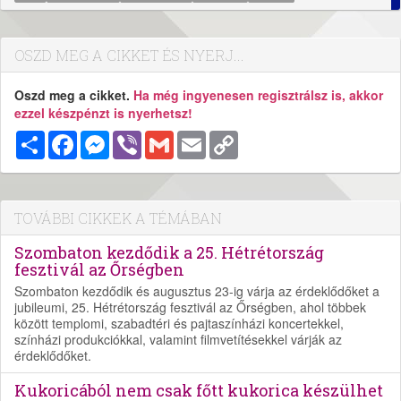
OSZD MEG A CIKKET ÉS NYERJ...
Oszd meg a cikket.
Ha még ingyenesen regisztrálsz is, akkor
ezzel készpénzt is nyerhetsz!
Megosztás
Facebook
Messenger
Viber
Gmail
Email
Copy
Link
TOVÁBBI CIKKEK A TÉMÁBAN
Szombaton kezdődik a 25. Hétrétország
fesztivál az Őrségben
Szombaton kezdődik és augusztus 23-ig várja az érdeklődőket a
jubileumi, 25. Hétrétország fesztivál az Őrségben, ahol többek
között templomi, szabadtéri és pajtaszínházi koncertekkel,
színházi produkciókkal, valamint filmvetítésekkel várják az
érdeklődőket.
Kukoricából nem csak főtt kukorica készülhet