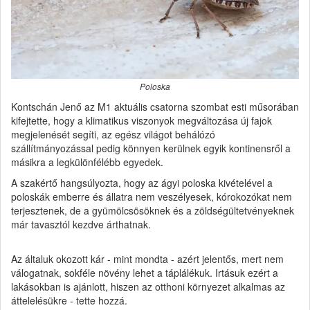
Poloska
Kontschán Jenő az M1 aktuális csatorna szombat esti műsorában
kifejtette, hogy a klimatikus viszonyok megváltozása új fajok
megjelenését segíti, az egész világot behálózó
szállítmányozással pedig könnyen kerülnek egyik kontinensről a
másikra a legkülönfélébb egyedek.
A szakértő hangsúlyozta, hogy az ágyi poloska kivételével a
poloskák emberre és állatra nem veszélyesek, kórokozókat nem
terjesztenek, de a gyümölcsösöknek és a zöldségültetvényeknek
már tavasztól kezdve árthatnak.
Az általuk okozott kár - mint mondta - azért jelentős, mert nem
válogatnak, sokféle növény lehet a táplálékuk. Irtásuk ezért a
lakásokban is ajánlott, hiszen az otthoni környezet alkalmas az
áttelelésükre - tette hozzá.