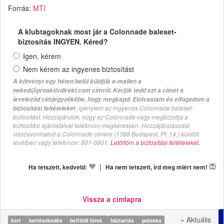
Forrás:
MTI
A klubtagoknak most jár a Colonnade baleset-
biztosítás INGYEN. Kéred?
Igen, kérem
Nem kérem az ingyenes biztosítást
A kötvényt egy héten belül küldjük e-mailen a
neked@proaktivdirekt.com címről. Kérjük tedd ezt a címet a
leveleződ címjegyzékébe, hogy megkapd. Elolvastam és elfogadom a
, igénylem az ingyenes Colonnade baleset-
biztosítási feltételeket
biztosítást. Hozzájárulok, hogy az Colonnade vagy megbízottja a
biztosítási ajánlataival telefonon megkeressen. Hozzájárulásodat
visszavonhatod a Colonnade címére (1388 Budapest, Pf. 14.) küldött
levélben vagy telefonon: 801-0801.
Letöltöm a biztosítási feltételeket.
|
Ha tetszett, kedveld:
Ha nem tetszett, írd meg miért nem!
Vissza a címlapra
» Aktuális
kert
kertészkedés
belföldi hírek
háztartás
poloska