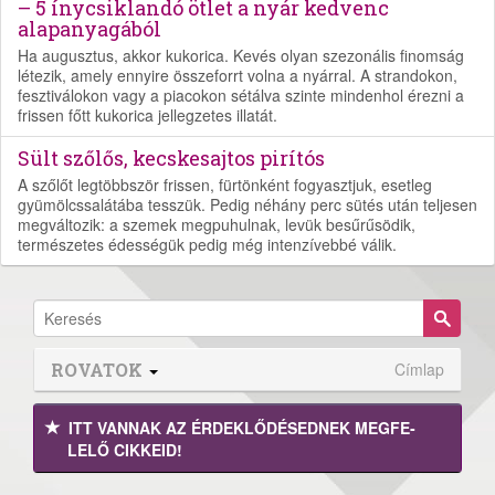
– 5 ínycsiklandó ötlet a nyár kedvenc
alapanyagából
Ha augusztus, akkor kukorica. Kevés olyan szezonális finomság
létezik, amely ennyire összeforrt volna a nyárral. A strandokon,
fesztiválokon vagy a piacokon sétálva szinte mindenhol érezni a
frissen főtt kukorica jellegzetes illatát.
Sült szőlős, kecskesajtos pirítós
A szőlőt legtöbbször frissen, fürtönként fogyasztjuk, esetleg
gyümölcssalátába tesszük. Pedig néhány perc sütés után teljesen
megváltozik: a szemek megpuhulnak, levük besűrűsödik,
természetes édességük pedig még intenzívebbé válik.
ROVATOK
Címlap
ITT VANNAK AZ ÉRDEK­LŐDÉ­SEDNEK MEGFE­
LELŐ CIKKEID!