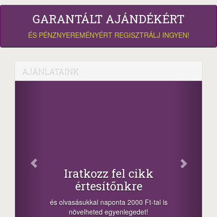
GARANTÁLT AJÁNDÉKÉRT
ÉS PÉNZNYEREMÉNYÉRT REGISZTRÁLJ INGYEN!
AJÁNLATAINK
Iratkozz fel cikk
értesítőnkre
és olvasásukkal naponta 2000 Ft-tal is
növelheted egyenlegedet!