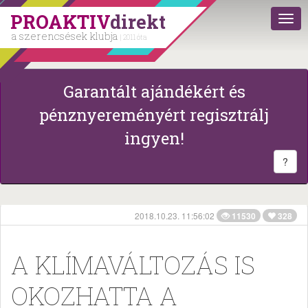
PROAKTIV
direkt
a szerencsések klubja
| 2011 óta
Garantált ajándékért és
pénznyereményért regisztrálj
ingyen!
?
2018.10.23. 11:56:02
11530
328
A KLÍMAVÁLTOZÁS IS
OKOZHATTA A