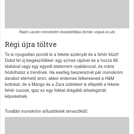
Raph Lauren monokróm összeállítása (forrás: vogue.co.uk)
Régi újra töltve
Te is nyugodtan porold le a fekete szoknyát és a fehér blúzt!
Dobd fel új kiegészítőkkel: egy színes cipővel és a hozzá illő
táskával vagy egy egyedi statement nyaklánccal, és máris
hódolhatsz a trendnek. Ha esetleg beszereznél pár monokróm
darabot elérhető áron, akkor érdemes felkeresned a H&M
boltokat, de a Mango és a Zara üzleteket is ellepték a fekete-
fehér cuccok, igaz ez egy fokkal drágább árkategóriát
képviselnek.
További monokróm stílusötletek tervezőktől: