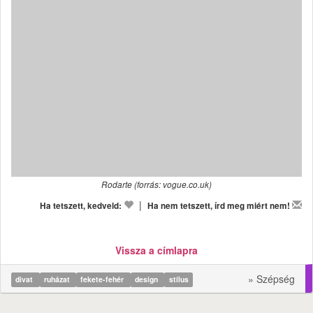
Rodarte (forrás: vogue.co.uk)
|
Ha tetszett, kedveld:
Ha nem tetszett, írd meg miért nem!
Vissza a címlapra
» Szépség
divat
ruházat
fekete-fehér
design
stílus