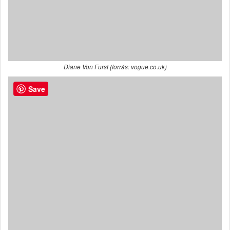
Diane Von Furst (forrás: vogue.co.uk)
Save