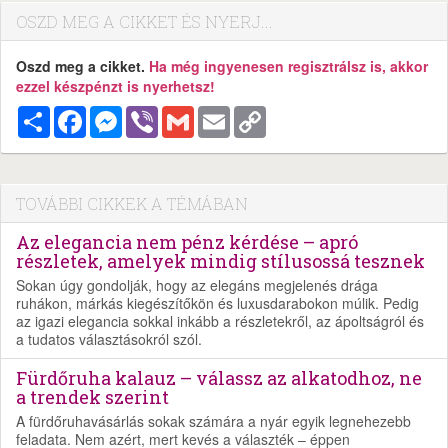
OSZD MEG A CIKKET ÉS NYERJ...
Oszd meg a cikket.
Ha még ingyenesen regisztrálsz is, akkor
ezzel készpénzt is nyerhetsz!
Megosztás
Facebook
Messenger
Viber
Gmail
Email
Copy
Link
TOVÁBBI CIKKEK A TÉMÁBAN
Az elegancia nem pénz kérdése – apró
részletek, amelyek mindig stílusossá tesznek
Sokan úgy gondolják, hogy az elegáns megjelenés drága
ruhákon, márkás kiegészítőkön és luxusdarabokon múlik. Pedig
az igazi elegancia sokkal inkább a részletekről, az ápoltságról és
a tudatos választásokról szól.
Fürdőruha kalauz – válassz az alkatodhoz, ne
a trendek szerint
A fürdőruhavásárlás sokak számára a nyár egyik legnehezebb
feladata. Nem azért, mert kevés a választék – éppen