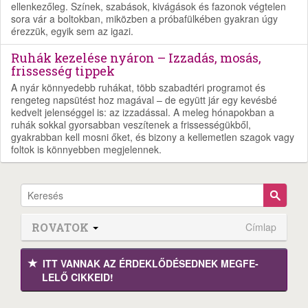
ellenkezőleg. Színek, szabások, kivágások és fazonok végtelen
sora vár a boltokban, miközben a próbafülkében gyakran úgy
érezzük, egyik sem az igazi.
Ruhák kezelése nyáron – Izzadás, mosás,
frissesség tippek
A nyár könnyedebb ruhákat, több szabadtéri programot és
rengeteg napsütést hoz magával – de együtt jár egy kevésbé
kedvelt jelenséggel is: az izzadással. A meleg hónapokban a
ruhák sokkal gyorsabban veszítenek a frissességükből,
gyakrabban kell mosni őket, és bizony a kellemetlen szagok vagy
foltok is könnyebben megjelennek.
ROVATOK
Címlap
ITT VANNAK AZ ÉRDEK­LŐDÉ­SEDNEK MEGFE­
LELŐ CIKKEID!