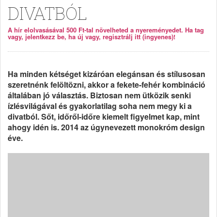
DIVATBÓL
A hír elolvasásával 500 Ft-tal növelheted a nyereményedet. Ha tag
vagy, jelentkezz be, ha új vagy, regisztrálj itt (ingyenes)!
Ha minden kétséget kizáróan elegánsan és stílusosan
szeretnénk felöltözni, akkor a fekete-fehér kombináció
általában jó választás. Biztosan nem ütközik senki
ízlésvilágával és gyakorlatilag soha nem megy ki a
divatból. Sőt, időről-időre kiemelt figyelmet kap, mint
ahogy idén is. 2014 az úgynevezett monokróm design
éve.