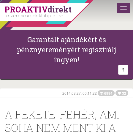
PROAKTIV
direkt
a szerencsések klubja
| 2011 óta
Garantált ajándékért és
pénznyereményért regisztrálj
ingyen!
?
2014.03.27. 00:11:22
6994
32
A FEKETE-FEHÉR, AMI
SOHA NEM MENT KI A