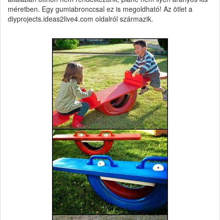
méretben. Egy gumiabronccsal ez is megoldható! Az ötlet a
diyprojects.ideas2live4.com oldalról származik.