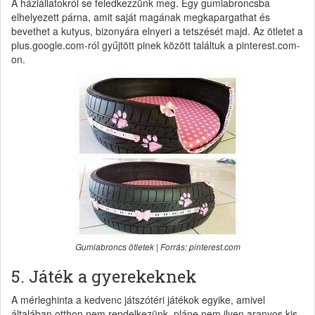
A háziállatokról se feledkezzünk meg. Egy gumiabroncsba
elhelyezett párna, amit saját magának megkapargathat és
bevethet a kutyus, bizonyára elnyeri a tetszését majd. Az ötletet a
plus.google.com-ról gyűjtött pinek között találtuk a pinterest.com-
on.
Gumiabroncs ötletek | Forrás: pinterest.com
5. Játék a gyerekeknek
A mérleghinta a kedvenc játszótéri játékok egyike, amivel
általában otthon nem rendelkezünk, pláne nem ilyen aranyos kis