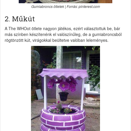
Gumiabroncs ötletek | Forrás: pinterest.com
2. Műkút
A The WHOot ötlete nagyon játékos, ezért választottuk be, bár
más színben készítenénk el valószínűleg, de a gumiabroncsból
rögtönzött kút, virágokkal beültetve valóban leleményes.