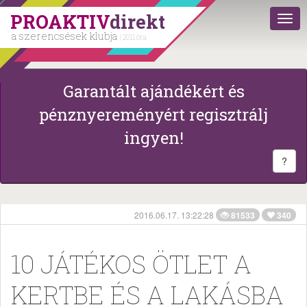
PROAKTIV
direkt
a szerencsések klubja
| 2011 óta
Garantált ajándékért és
pénznyereményért regisztrálj
ingyen!
?
2016.06.17. 13:22:28
81533
340
10 JÁTÉKOS ÖTLET A
KERTBE ÉS A LAKÁSBA