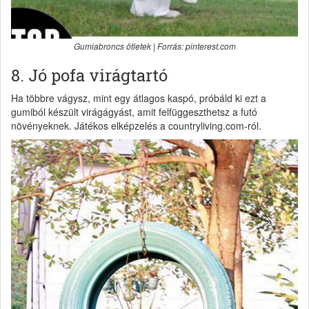
Gumiabroncs ötletek | Forrás: pinterest.com
8. Jó pofa virágtartó
Ha többre vágysz, mint egy átlagos kaspó, próbáld ki ezt a
gumiból készült virágágyást, amit felfüggeszthetsz a futó
növényeknek. Játékos elképzelés a countryliving.com-ról.