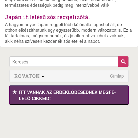
természetes édességük pedig még intenzívebbé válik.
Japán ihletésű sós reggelizőtál
A hagyományos japán reggeli több különálló fogásból áll, de
otthon elkészíthetünk egy egyszerűbb, modern változatot is. Ez a
tál tartalmas, mégsem nehéz, és jó alternatíva lehet azoknak,
akik néha szívesen kezdenék sós étellel a napot.
ROVATOK
Címlap
ITT VANNAK AZ ÉRDEK­LŐDÉ­SEDNEK MEGFE­
LELŐ CIKKEID!