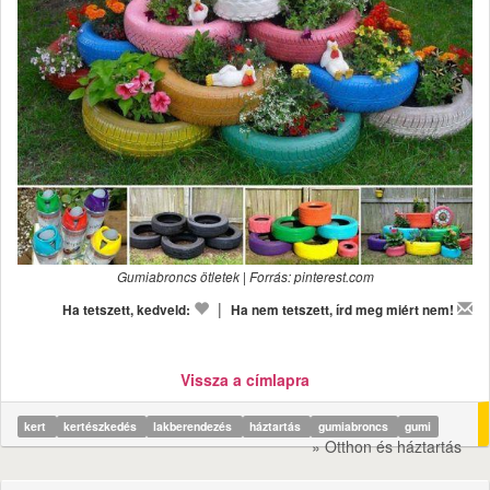
Gumiabroncs ötletek | Forrás: pinterest.com
|
Ha tetszett, kedveld:
Ha nem tetszett, írd meg miért nem!
Vissza a címlapra
kert
kertészkedés
lakberendezés
háztartás
gumiabroncs
gumi
» Otthon és háztartás