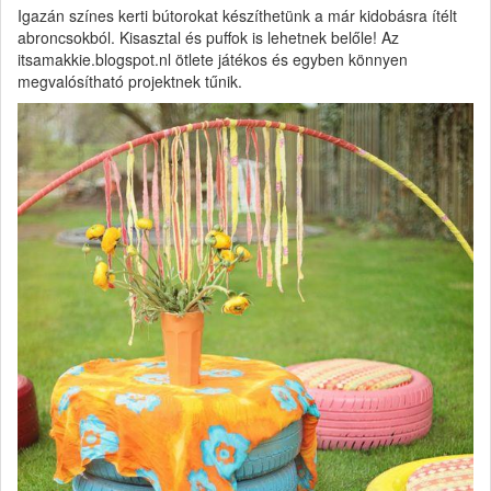
Igazán színes kerti bútorokat készíthetünk a már kidobásra ítélt
abroncsokból. Kisasztal és puffok is lehetnek belőle! Az
itsamakkie.blogspot.nl ötlete játékos és egyben könnyen
megvalósítható projektnek tűnik.