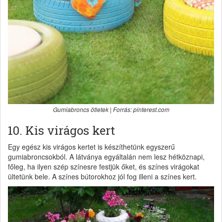
Gumiabroncs ötletek | Forrás: pinterest.com
10. Kis virágos kert
Egy egész kis virágos kertet is készíthetünk egyszerű
gumiabroncsokból. A látványa egyáltalán nem lesz hétköznapi,
főleg, ha ilyen szép színesre festjük őket, és színes virágokat
ültetünk bele. A színes bútorokhoz jól fog illeni a színes kert.