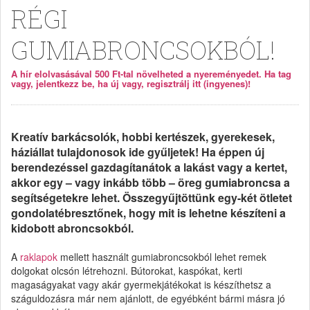
RÉGI
GUMIABRONCSOKBÓL!
A hír elolvasásával 500 Ft-tal növelheted a nyereményedet. Ha tag
vagy, jelentkezz be, ha új vagy, regisztrálj itt (ingyenes)!
Kreatív barkácsolók, hobbi kertészek, gyerekesek,
háziállat tulajdonosok ide gyűljetek! Ha éppen új
berendezéssel gazdagítanátok a lakást vagy a kertet,
akkor egy – vagy inkább több – öreg gumiabroncsa a
segítségetekre lehet. Összegyűjtöttünk egy-két ötletet
gondolatébresztőnek, hogy mit is lehetne készíteni a
kidobott abroncsokból.
A
raklapok
mellett használt gumiabroncsokból lehet remek
dolgokat olcsón létrehozni. Bútorokat, kaspókat, kerti
magaságyakat vagy akár gyermekjátékokat is készíthetsz a
száguldozásra már nem ajánlott, de egyébként bármi másra jó