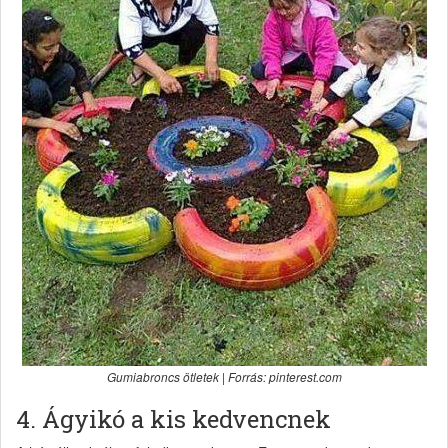
Gumiabroncs ötletek | Forrás: pinterest.com
4. Ágyikó a kis kedvencnek