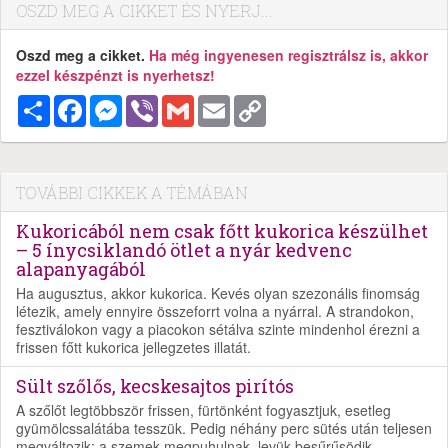
OSZD MEG A CIKKET ÉS NYERJ...
Oszd meg a cikket.
Ha még ingyenesen regisztrálsz is, akkor
ezzel készpénzt is nyerhetsz!
Megosztás
Facebook
Messenger
Viber
Gmail
Email
Copy
Link
TOVÁBBI CIKKEK A TÉMÁBAN
Kukoricából nem csak főtt kukorica készülhet
– 5 ínycsiklandó ötlet a nyár kedvenc
alapanyagából
Ha augusztus, akkor kukorica. Kevés olyan szezonális finomság
létezik, amely ennyire összeforrt volna a nyárral. A strandokon,
fesztiválokon vagy a piacokon sétálva szinte mindenhol érezni a
frissen főtt kukorica jellegzetes illatát.
Sült szőlős, kecskesajtos pirítós
A szőlőt legtöbbször frissen, fürtönként fogyasztjuk, esetleg
gyümölcssalátába tesszük. Pedig néhány perc sütés után teljesen
megváltozik: a szemek megpuhulnak, levük besűrűsödik,