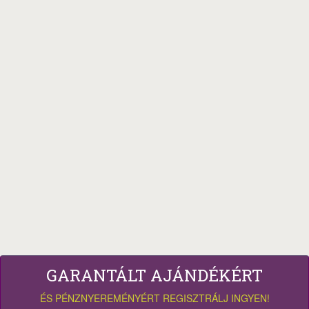
GARANTÁLT AJÁNDÉKÉRT
ÉS PÉNZNYEREMÉNYÉRT REGISZTRÁLJ INGYEN!