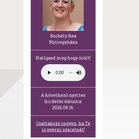
Borbély Bea
Nyíregyháza
Hallgasd meg hogy örült!
A következő nyertes
hirdetés dátuma:
2026.09.16.
Csatlakozz ingyen, ha Te
is nyerni szeretnél!