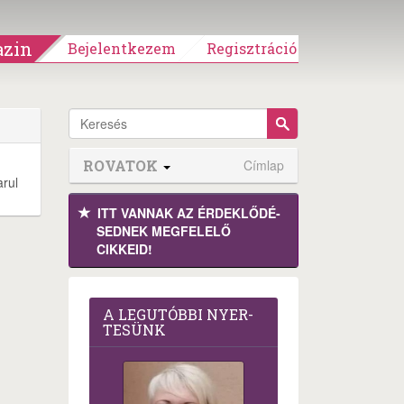
zin
Bejelentkezem
Regisztráció
ROVATOK
Címlap
arul
ITT VANNAK AZ ÉRDEK­LŐDÉ­
SEDNEK MEGFE­LELŐ
CIKKEID!
A LEG­U­TÓB­BI NYER­
TE­SÜNK