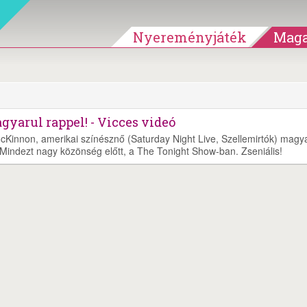
Nyereményjáték
Maga
arul rappel! - Vicces videó
McKinnon, amerikai színésznő (Saturday Night Live, Szellemirtók) magy
. Mindezt nagy közönség előtt, a The Tonight Show-ban. Zseniális!