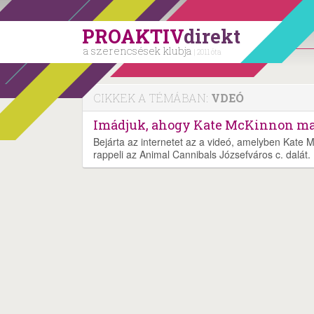
PROAKTIV
direkt
a szerencsések klubja
| 2011 óta
CIKKEK A TÉMÁBAN:
VDEÓ
Imádjuk, ahogy Kate McKinnon magy
Bejárta az internetet az a videó, amelyben Kate 
rappeli az Animal Cannibals Józsefváros c. dalát