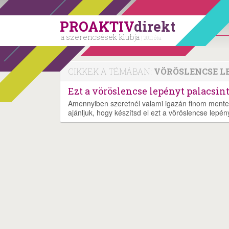
PROAKTIV
direkt
a szerencsések klubja
| 2011 óta
CIKKEK A TÉMÁBAN:
VÖRÖSLENCSE L
Ezt a vöröslencse lepényt palacsint
Amennyiben szeretnél valami igazán finom mentes ét
ajánljuk, hogy készítsd el ezt a vöröslencse lepén