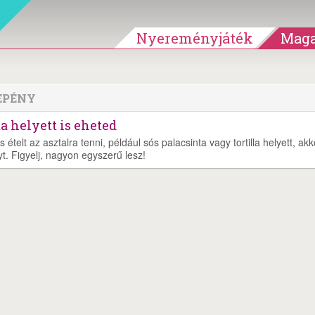
Nyereményjáték
Maga
EPÉNY
a helyett is eheted
elt az asztalra tenni, például sós palacsinta vagy tortilla helyett, akk
yt. Figyelj, nagyon egyszerű lesz!