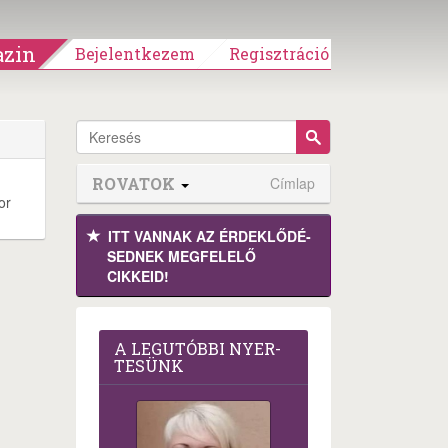
zin
Bejelentkezem
Regisztráció
ROVATOK
Címlap
or
ITT VANNAK AZ ÉRDEK­LŐDÉ­
SEDNEK MEGFE­LELŐ
CIKKEID!
A LEG­U­TÓB­BI NYER­
TE­SÜNK