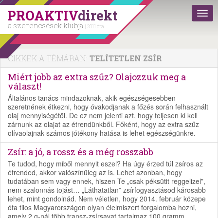
PROAKTIV
direkt
a szerencsések klubja
| 2011 óta
CIKKEK A TÉMÁBAN:
TELÍTETLEN ZSÍR
Miért jobb az extra szűz? Olajozzuk meg a
választ!
Általános tanács mindazoknak, akik egészségesebben
szeretnének étkezni, hogy óvakodjanak a főzés során felhasznált
olaj mennyiségétől. De ez nem jelenti azt, hogy teljesen ki kell
zárnunk az olajat az étrendünkből. Főként, hogy az extra szűz
olívaolajnak számos jótékony hatása is lehet egészségünkre.
Zsír: a jó, a rossz és a még rosszabb
Te tudod, hogy miből mennyit eszel? Ha úgy érzed túl zsíros az
étrended, akkor valószínűleg az is. Lehet azonban, hogy
tudatában sem vagy ennek, hiszen Te „csak péksütit reggelizel”,
nem szalonnás tojást… „Láthatatlan” zsírfogyasztásod károsabb
lehet, mint gondolnád. Nem véletlen, hogy 2014. február közepe
óta tilos Magyarországon olyan élelmiszert forgalomba hozni,
amely 2 g-nál több transz-zsírsavat tartalmaz 100 gramm