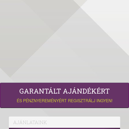
GARANTÁLT AJÁNDÉKÉRT
ÉS PÉNZNYEREMÉNYÉRT REGISZTRÁLJ INGYEN!
AJÁNLATAINK