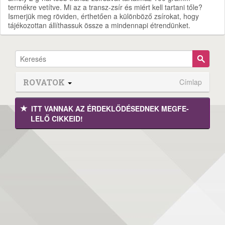
termékre vetítve. Mi az a transz-zsír és miért kell tartani tőle?
Ismerjük meg röviden, érthetően a különböző zsírokat, hogy
tájékozottan állíthassuk össze a mindennapi étrendünket.
ROVATOK
Címlap
ITT VANNAK AZ ÉRDEK­LŐDÉ­SEDNEK MEGFE­
LELŐ CIKKEID!