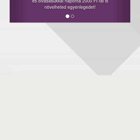
és olvasásukkal naponta 2000 Ft-tal is
növelheted egyenlegedet!