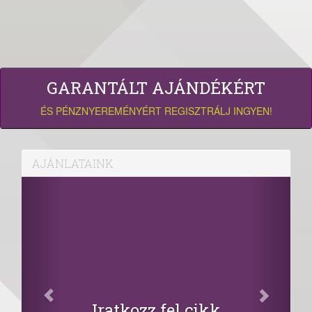
GARANTÁLT AJÁNDÉKÉRT
ÉS PÉNZNYEREMÉNYÉRT REGISZTRÁLJ INGYEN!
AJÁNLATAINK
Iratkozz fel cikk