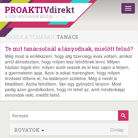
PROAKTIV
direkt
a szerencsések klubja
| 2011 óta
CIKKEK A TÉMÁBAN:
TANÁCS
Te mit tanácsolnál a lányodnak, mielőtt felnő?
Még most is emlékszem, hogy alig tizennégy éves voltam, amikor
arról álmodoztam, hogy milyen lesz felnőttnek lenni. Milyen
házban fogok élni, milyen autót veszek és ki lesz vajon a férjem,
a gyermekeim apja. Azon is sokat merengtem, hogy milyen
érzéssel töltene el, ha kislányom születne. Még a nevét is
kitaláltam. Azóta felnőttem. Van egy gyönyörű lányom. Most
pedig azon gondolkodom, hogy mi lehet az, amit mindenképp
elmondok neki, mielőtt felnő.
ROVATOK
Címlap