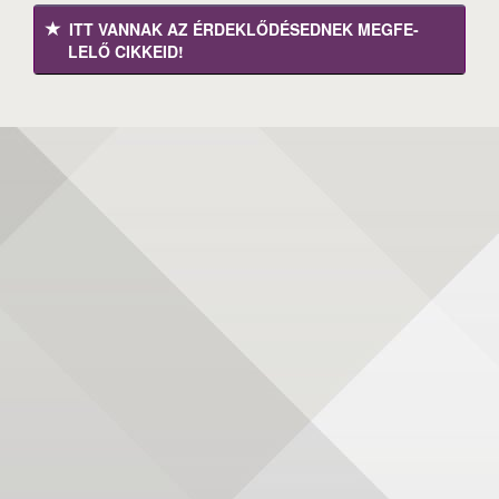
ITT VANNAK AZ ÉRDEK­LŐDÉ­SEDNEK MEGFE­
LELŐ CIKKEID!