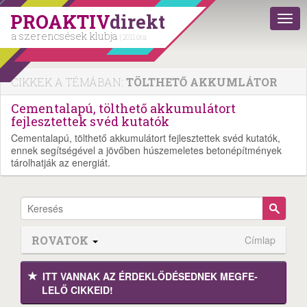
PROAKTIV
direkt
a szerencsések klubja
| 2011 óta
CIKKEK A TÉMÁBAN:
TÖLTHETŐ AKKUMLÁTOR
Cementalapú, tölthető akkumulátort
fejlesztettek svéd kutatók
Cementalapú, tölthető akkumulátort fejlesztettek svéd kutatók,
ennek segítségével a jövőben húszemeletes betonépítmények
tárolhatják az energiát.
ROVATOK
Címlap
ITT VANNAK AZ ÉRDEK­LŐDÉ­SEDNEK MEGFE­
LELŐ CIKKEID!