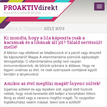
PROAKTIV
direkt
a szerencsések klubja
| 2011 óta
CIKKEK A TÉMÁBAN:
SÜLT HÚS
Ki mondta, hogy a lila káposzta csak a
kacsának és a libának áll jól? Tálald sertéssült
mellé!
A Márton nap elteltével se felejtkezzünk el a párolt vagy dinsztelt
lila káposztáról! Magas A-vitamintartalma szemünk egészségét
támogathatja, C-vitamintartalma pedig nem csupán
immunrendszerünk, de bőrünk számára is áldásos. Hogy ne
legyen unalmas az étel, ne csak szárnyasok combjával együtt
kerüljön a tányérunkra!
Amikor az étel megfőzi magát! Ínyenc sültek!
Izgalmas sülteket és egy tepsiben sült, egytál ételt hoztunk
nektek, hogy minél kevesebb időt kelljen a konyhában tölteni.
Amíg az ebéd vagy a vacsora megfőzi magát, Te nyugodtan
foglalkozhatsz valami mással. Isteni ízek a sütőből!