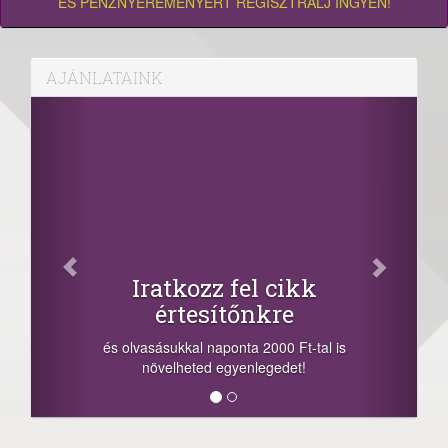
ÉS PÉNZNYEREMÉNYÉRT REGISZTRÁLJ INGYEN!
AJÁNLATAINK
Iratkozz fel cikk
értesítőnkre
és olvasásukkal naponta 2000 Ft-tal is
növelheted egyenlegedet!