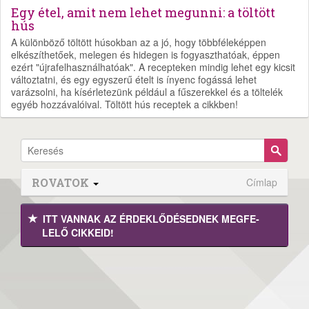
Egy étel, amit nem lehet megunni: a töltött
hús
A különböző töltött húsokban az a jó, hogy többféleképpen
elkészíthetőek, melegen és hidegen is fogyaszthatóak, éppen
ezért "újrafelhasználhatóak". A recepteken mindig lehet egy kicsit
változtatni, és egy egyszerű ételt is ínyenc fogássá lehet
varázsolni, ha kísérletezünk például a fűszerekkel és a töltelék
egyéb hozzávalóival. Töltött hús receptek a cikkben!
ROVATOK
Címlap
ITT VANNAK AZ ÉRDEK­LŐDÉ­SEDNEK MEGFE­
LELŐ CIKKEID!