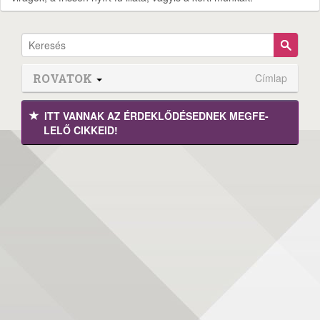
ROVATOK
Címlap
ITT VANNAK AZ ÉRDEK­LŐDÉ­SEDNEK MEGFE­
LELŐ CIKKEID!