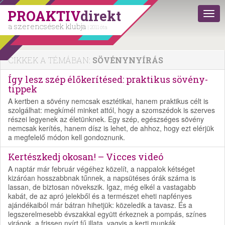
PROAKTIV
direkt
a szerencsések klubja
| 2011 óta
CIKKEK A TÉMÁBAN:
SÖVÉNYNYÍRÁS
Így lesz szép élőkerítésed: praktikus sövény-
tippek
A kertben a sövény nemcsak esztétikai, hanem praktikus célt is
szolgálhat: megkímél minket attól, hogy a szomszédok is szerves
részei legyenek az életünknek. Egy szép, egészséges sövény
nemcsak kerítés, hanem dísz is lehet, de ahhoz, hogy ezt elérjük
a megfelelő módon kell gondoznunk.
Kertészkedj okosan! – Vicces videó
A naptár már február végéhez közelít, a nappalok kétséget
kizáróan hosszabbnak tűnnek, a napsütéses órák száma is
lassan, de biztosan növekszik. Igaz, még elkél a vastagabb
kabát, de az apró jelekből és a természet eheti napfényes
ajándékaiból már bátran hihetjük: közeledik a tavasz. És a
legszerelmesebb évszakkal együtt érkeznek a pompás, színes
virágok, a frissen nyírt fű illata, vagyis a kerti munkák.