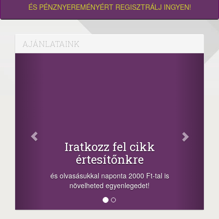
ÉS PÉNZNYEREMÉNYÉRT REGISZTRÁLJ INGYEN!
AJÁNLATAINK
Iratkozz fel cikk
értesítőnkre
és olvasásukkal naponta 2000 Ft-tal is
növelheted egyenlegedet!