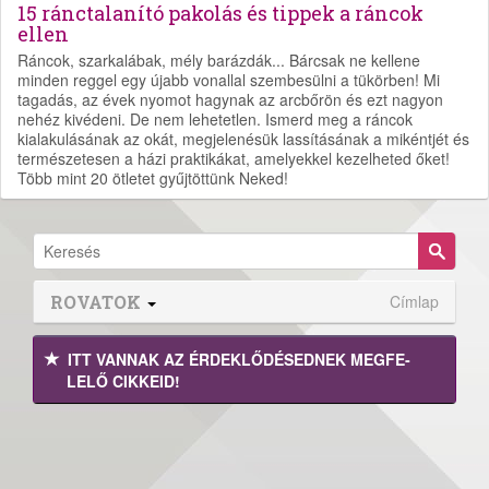
15 ránctalanító pakolás és tippek a ráncok
ellen
Ráncok, szarkalábak, mély barázdák... Bárcsak ne kellene
minden reggel egy újabb vonallal szembesülni a tükörben! Mi
tagadás, az évek nyomot hagynak az arcbőrön és ezt nagyon
nehéz kivédeni. De nem lehetetlen. Ismerd meg a ráncok
kialakulásának az okát, megjelenésük lassításának a mikéntjét és
természetesen a házi praktikákat, amelyekkel kezelheted őket!
Több mint 20 ötletet gyűjtöttünk Neked!
ROVATOK
Címlap
ITT VANNAK AZ ÉRDEK­LŐDÉ­SEDNEK MEGFE­
LELŐ CIKKEID!