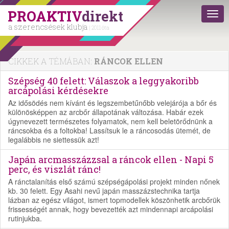
PROAKTIV
direkt
a szerencsések klubja
| 2011 óta
CIKKEK A TÉMÁBAN:
RÁNCOK ELLEN
Szépség 40 felett: Válaszok a leggyakoribb
arcápolási kérdésekre
Az idősödés nem kívánt és legszembetűnőbb velejárója a bőr és
különösképpen az arcbőr állapotának változása. Habár ezek
úgynevezett természetes folyamatok, nem kell beletörődnünk a
ráncsokba és a foltokba! Lassítsuk le a ráncosodás ütemét, de
legalábbis ne siettessük azt!
Japán arcmasszázzsal a ráncok ellen - Napi 5
perc, és viszlát ránc!
A ránctalanítás első számú szépségápolási projekt minden nőnek
kb. 30 felett. Egy Asahi nevű japán masszázstechnika tartja
lázban az egész világot, ismert topmodellek köszönhetik arcbőrük
frissességét annak, hogy bevezették azt mindennapi arcápolási
rutinjukba.