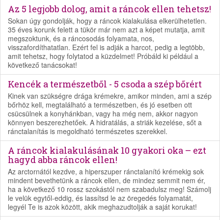
Az 5 legjobb dolog, amit a ráncok ellen tehetsz!
Sokan úgy gondolják, hogy a ráncok kialakulása elkerülhetetlen.
35 éves korunk felett a tükör már nem azt a képet mutatja, amit
megszoktunk, és a ráncosodás folyamata, nos,
visszafordíthatatlan. Ezért fel is adják a harcot, pedig a legtöbb,
amit tehetsz, hogy folytatod a küzdelmet! Próbáld ki például a
következő tanácsokat!
Kencék a természetből - 5 csoda a szép bőrért
Kinek van szükségre drága krémekre, amikor minden, ami a szép
bőrhöz kell, megtalálható a természetben, és jó esetben ott
csücsülnek a konyhánkban, vagy ha még nem, akkor nagyon
könnyen beszerezhetőek. A hidratálás, a striák kezelése, sőt a
ránctalanítás is megoldható természetes szerekkel.
A ráncok kialakulásának 10 gyakori oka – ezt
hagyd abba ráncok ellen!
Az arctornától kezdve, a hiperszuper ránctalanító krémekig sok
mindent bevethetünk a ráncok ellen, de mindez semmit nem ér,
ha a következő 10 rossz szokástól nem szabadulsz meg! Számolj
le velük egytől-eddig, és lassítsd le az öregedés folyamatát,
legyél Te is azok között, akik meghazudtolják a saját korukat!