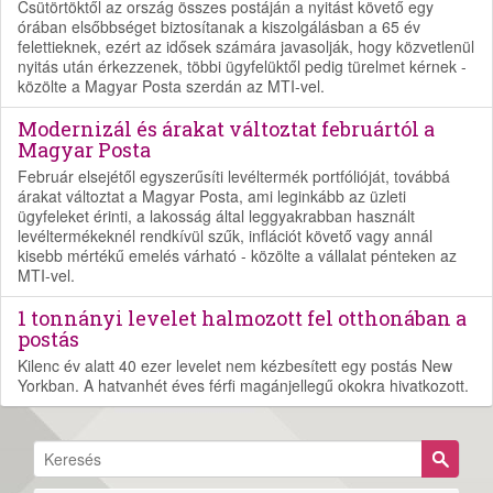
Csütörtöktől az ország összes postáján a nyitást követő egy
órában elsőbbséget biztosítanak a kiszolgálásban a 65 év
felettieknek, ezért az idősek számára javasolják, hogy közvetlenül
nyitás után érkezzenek, többi ügyfelüktől pedig türelmet kérnek -
közölte a Magyar Posta szerdán az MTI-vel.
Modernizál és árakat változtat februártól a
Magyar Posta
Február elsejétől egyszerűsíti levéltermék portfólióját, továbbá
árakat változtat a Magyar Posta, ami leginkább az üzleti
ügyfeleket érinti, a lakosság által leggyakrabban használt
levéltermékeknél rendkívül szűk, inflációt követő vagy annál
kisebb mértékű emelés várható - közölte a vállalat pénteken az
MTI-vel.
1 tonnányi levelet halmozott fel otthonában a
postás
Kilenc év alatt 40 ezer levelet nem kézbesített egy postás New
Yorkban. A hatvanhét éves férfi magánjellegű okokra hivatkozott.