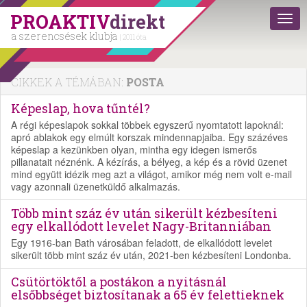
PROAKTIV
direkt
a szerencsések klubja
| 2011 óta
CIKKEK A TÉMÁBAN:
POSTA
Képeslap, hova tűntél?
A régi képeslapok sokkal többek egyszerű nyomtatott lapoknál:
apró ablakok egy elmúlt korszak mindennapjaiba. Egy százéves
képeslap a kezünkben olyan, mintha egy idegen ismerős
pillanatait néznénk. A kézírás, a bélyeg, a kép és a rövid üzenet
mind együtt idézik meg azt a világot, amikor még nem volt e-mail
vagy azonnali üzenetküldő alkalmazás.
Több mint száz év után sikerült kézbesíteni
egy elkallódott levelet Nagy-Britanniában
Egy 1916-ban Bath városában feladott, de elkallódott levelet
sikerült több mint száz év után, 2021-ben kézbesíteni Londonba.
Csütörtöktől a postákon a nyitásnál
elsőbbséget biztosítanak a 65 év felettieknek