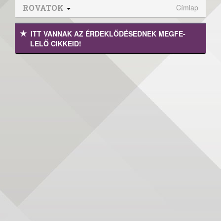
ROVATOK
Címlap
ITT VANNAK AZ ÉRDEK­LŐDÉ­SEDNEK MEGFE­
LELŐ CIKKEID!