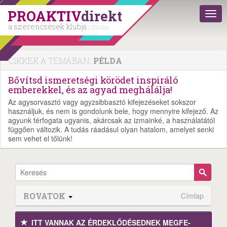
PROAKTIV
direkt
a szerencsések klubja
| 2011 óta
CIKKEK A TÉMÁBAN:
PÉLDA
Bővítsd ismeretségi körödet inspiráló
emberekkel, és az agyad meghálálja!
Az agysorvasztó vagy agyzsibbasztó kifejezéseket sokszor
használjuk, és nem is gondolunk bele, hogy mennyire kifejező. Az
agyunk térfogata ugyanis, akárcsak az izmainké, a használatától
függően változik. A tudás ráadásul olyan hatalom, amelyet senki
sem vehet el tőlünk!
ROVATOK
Címlap
ITT VANNAK AZ ÉRDEK­LŐDÉ­SEDNEK MEGFE­