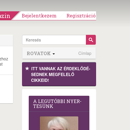
zin
Bejelentkezem
Regisztráció
ROVATOK
Címlap
szhoz
st
ITT VANNAK AZ ÉRDEK­LŐDÉ­
SEDNEK MEGFE­LELŐ
CIKKEID!
A LEG­U­TÓB­BI NYER­
TE­SÜNK