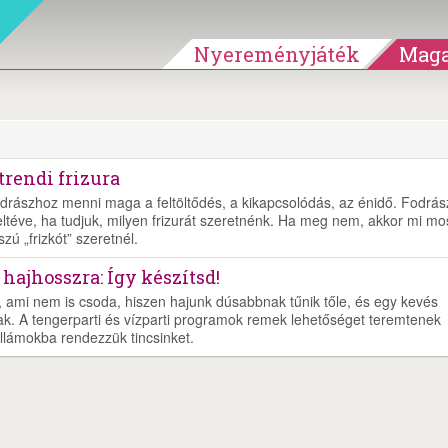
Nyereményjáték
Maga
trendi frizura
rászhoz menni maga a feltöltődés, a kikapcsolódás, az énidő. Fodrá
éve, ha tudjuk, milyen frizurát szeretnénk. Ha meg nem, akkor mi mo
ú „frizkót” szeretnél.
ajhosszra: Így készítsd!
l, ami nem is csoda, hiszen hajunk dúsabbnak tűnik tőle, és egy kevés
ak. A tengerparti és vízparti programok remek lehetőséget teremtenek
llámokba rendezzük tincsinket.