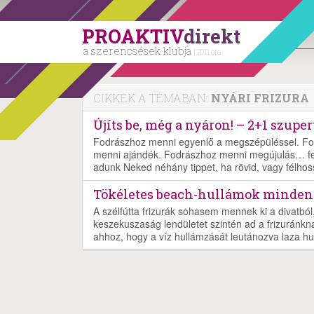
PROAKTIV
direkt
a szerencsések klubja
| 2011 óta
CIKKEK A TÉMÁBAN:
NYÁRI FRIZURA
Újíts be, még a nyáron! – 2+1 szuper
Fodrászhoz menni egyenlő a megszépüléssel. Fod
menni ajándék. Fodrászhoz menni megújulás… felt
adunk Neked néhány tippet, ha rövid, vagy félhossz
Tökéletes beach-hullámok minden h
A szélfútta frizurák sohasem mennek ki a divatbó
keszekuszaság lendületet szintén ad a frizuránkn
ahhoz, hogy a víz hullámzását leutánozva laza hu