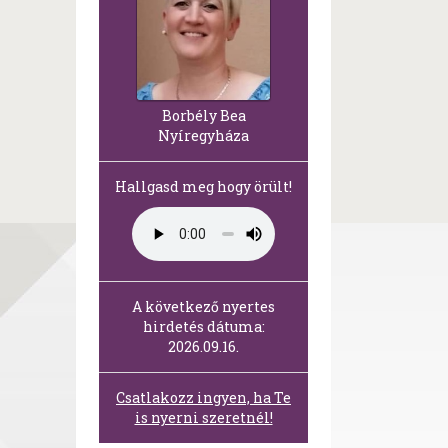
Borbély Bea
Nyíregyháza
Hallgasd meg hogy örült!
A következő nyertes
hirdetés dátuma:
2026.09.16.
Csatlakozz ingyen, ha Te
is nyerni szeretnél!