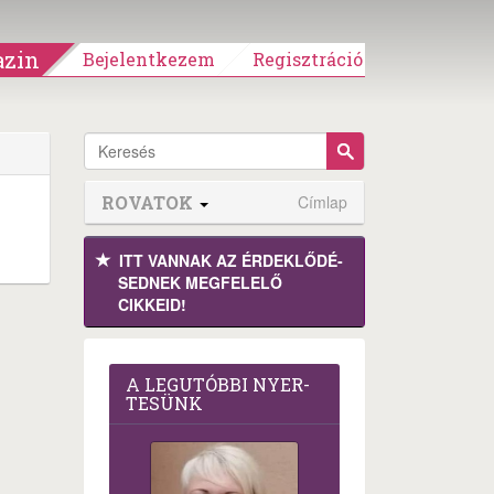
zin
Bejelentkezem
Regisztráció
ROVATOK
Címlap
ITT VANNAK AZ ÉRDEK­LŐDÉ­
SEDNEK MEGFE­LELŐ
CIKKEID!
A LEG­U­TÓB­BI NYER­
TE­SÜNK