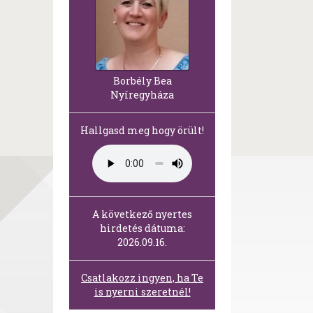
Borbély Bea
Nyíregyháza
Hallgasd meg hogy örült!
A következő nyertes
hirdetés dátuma:
2026.09.16.
Csatlakozz ingyen, ha Te
is nyerni szeretnél!