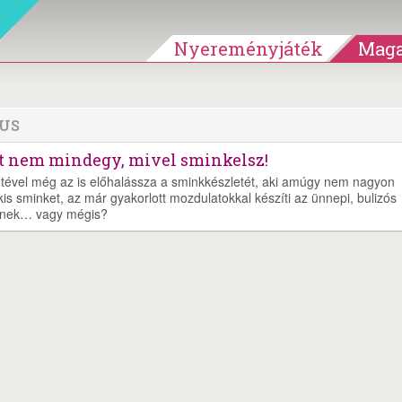
Nyereményjáték
Maga
US
ért nem mindegy, mivel sminkelsz!
dtével még az is előhalássza a sminkkészletét, aki amúgy nem nagyon
kis sminket, az már gyakorlott mozdulatokkal készíti az ünnepi, bulizós
tenek… vagy mégis?