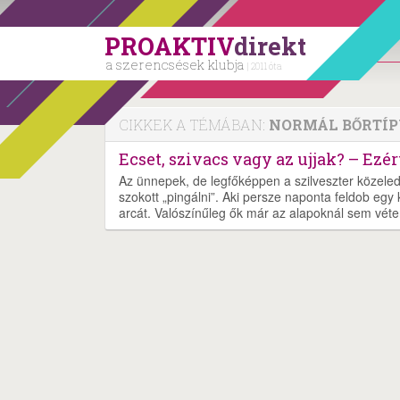
PROAKTIV
direkt
a szerencsések klubja
| 2011 óta
CIKKEK A TÉMÁBAN:
NORMÁL BŐRTÍP
Ecset, szivacs vagy az ujjak? – Ez
Az ünnepek, de legfőképpen a szilveszter közele
szokott „pingálni”. Aki persze naponta feldob egy 
arcát. Valószínűleg ők már az alapoknál sem vé