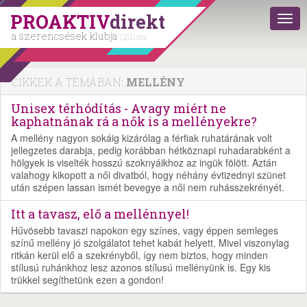
PROAKTIV
direkt
a szerencsések klubja
| 2011 óta
CIKKEK A TÉMÁBAN:
MELLÉNY
Unisex térhódítás - Avagy miért ne
kaphatnának rá a nők is a mellényekre?
A mellény nagyon sokáig kizárólag a férfiak ruhatárának volt
jellegzetes darabja, pedig korábban hétköznapi ruhadarabként a
hölgyek is viselték hosszú szoknyáikhoz az ingük fölött. Aztán
valahogy kikopott a női divatból, hogy néhány évtizednyi szünet
után szépen lassan ismét bevegye a női nem ruhásszekrényét.
Itt a tavasz, elő a mellénnyel!
Hűvösebb tavaszi napokon egy színes, vagy éppen semleges
színű mellény jó szolgálatot tehet kabát helyett. Mivel viszonylag
ritkán kerül elő a szekrényből, így nem biztos, hogy minden
stílusú ruhánkhoz lesz azonos stílusú mellényünk is. Egy kis
trükkel segíthetünk ezen a gondon!