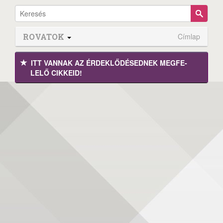
ROVATOK
Címlap
ITT VANNAK AZ ÉRDEK­LŐDÉ­SEDNEK MEGFE­
LELŐ CIKKEID!