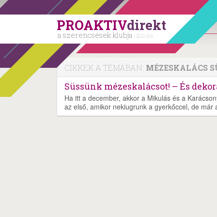
PROAKTIV
direkt
a szerencsések klubja
| 2011 óta
CIKKEK A TÉMÁBAN:
MÉZESKALÁCS S
Süssünk mézeskalácsot! – És dekorá
Ha itt a december, akkor a Mikulás és a Karácson
az első, amikor nekiugrunk a gyerkőccel, de már 