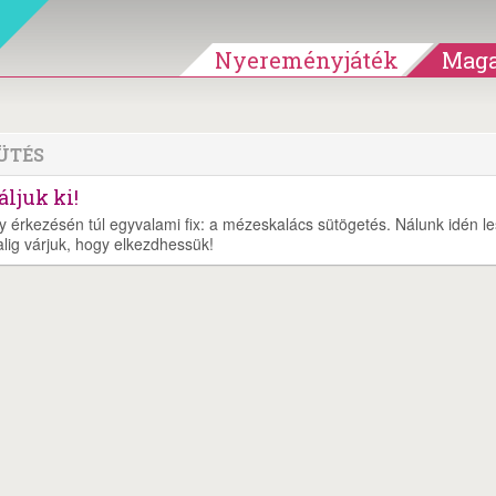
Nyereményjáték
Maga
ÜTÉS
ljuk ki!
y érkezésén túl egyvalami fix: a mézeskalács sütögetés. Nálunk idén l
alig várjuk, hogy elkezdhessük!