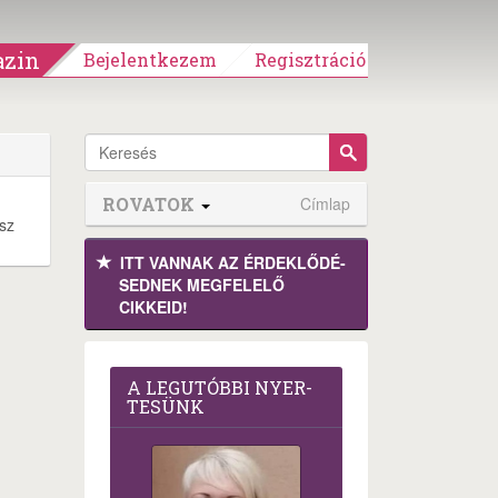
zin
Bejelentkezem
Regisztráció
ROVATOK
Címlap
esz
ITT VANNAK AZ ÉRDEK­LŐDÉ­
SEDNEK MEGFE­LELŐ
CIKKEID!
A LEG­U­TÓB­BI NYER­
TE­SÜNK