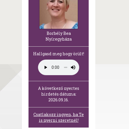
Borbély Bea
Nyíregyháza
Hallgasd meg hogy örült!
A következő nyertes
hirdetés dátuma:
2026.09.16.
Csatlakozz ingyen, ha Te
is nyerni szeretnél!