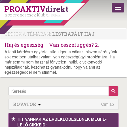
PROAKTIV
direkt
a szerencsések klubja
| 2011 óta
CIKKEK A TÉMÁBAN:
LESTRAPÁLT HAJ
Haj és egészség – Van összefüggés? 2.
A fenti kérdésre egyértelműen igen a válasz, hiszen sörényünk
sok esetben utalhat valamilyen egészségügyi problémára. Ha
már semmi nem használ fénytelen, hulló, elvékonyodó
hajszálaidnak, kezdhetsz gyanakodni, hogy valami az
egészségeddel nem stimmel.
ROVATOK
Címlap
ITT VANNAK AZ ÉRDEK­LŐDÉ­SEDNEK MEGFE­
LELŐ CIKKEID!