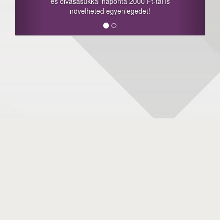
és olvasásukkal naponta 2000 Ft-tal is
növelheted egyenlegedet!