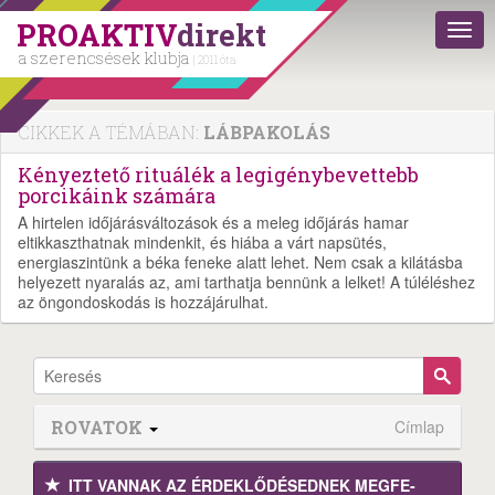
PROAKTIV
direkt
a szerencsések klubja
| 2011 óta
CIKKEK A TÉMÁBAN:
LÁBPAKOLÁS
Kényeztető rituálék a legigénybevettebb
porcikáink számára
A hirtelen időjárásváltozások és a meleg időjárás hamar
eltikkaszthatnak mindenkit, és hiába a várt napsütés,
energiaszintünk a béka feneke alatt lehet. Nem csak a kilátásba
helyezett nyaralás az, ami tarthatja bennünk a lelket! A túléléshez
az öngondoskodás is hozzájárulhat.
ROVATOK
Címlap
ITT VANNAK AZ ÉRDEK­LŐDÉ­SEDNEK MEGFE­