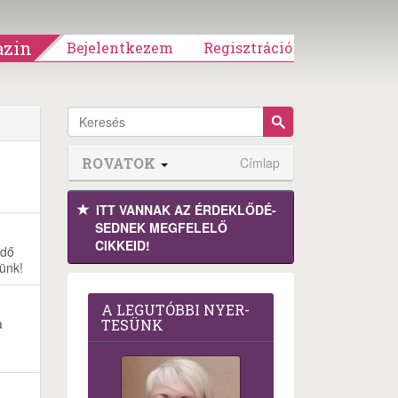
zin
Bejelentkezem
Regisztráció
ROVATOK
Címlap
ITT VANNAK AZ ÉRDEK­LŐDÉ­
SEDNEK MEGFE­LELŐ
CIKKEID!
ndő
ünk!
A LEG­U­TÓB­BI NYER­
a
TE­SÜNK