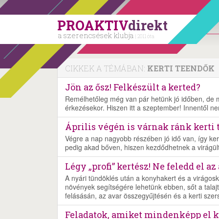
PROAKTIV
direkt
a szerencsések klubja
| 2011 óta
CIKKEK A TÉMÁBAN:
KERTI TEENDŐK
Jön az ősz! Felkészült a kerted?
Remélhetőleg még van pár hetünk jó időben, de 
érkezésekor. Hiszen itt a szeptember! Innentől nem
Április végén is várnak ránk kerti 
Végre a nap nagyobb részében jó idő van, így ke
pedig akad bőven, hiszen kezdődhetnek a virágül
Légy „profi” kertész! Ne feledd el az
A nyári tündöklés után a konyhakert és a virágosk
növények segítségére lehetünk ebben, sőt a talaj
felásásán, az avar összegyűjtésén és a kerti sze
Feladatok, amiket mindenképp el k