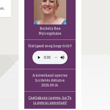
ak,
Borbély Bea
Nyíregyháza
Hallgasd meg hogy örült!
A következő nyertes
hirdetés dátuma:
2026.09.16.
Csatlakozz ingyen, ha Te
is nyerni szeretnél!