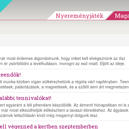
Nyereményjáték
Maga
már most érdemes átgondolnunk, hogy miket kell elvégeznünk az ősz
 ér zsörtölődni a levélhulláson, morogni az eső miatt. Eljött az ideje.
teendők!
rti munka közben vígan sütkérezhetünk a régóta várt napfényben. Tee
tetések, palántázások, a magvetések, és a szőlőt sem árt megmetszen
 alábbi tennivalókat!
ert egyaránt a téli pihenésre készülődik. Az átmenti hónapokban mi is 
t már most elkezdhetjük előkészíteni a tavaszi ébredéshez. Az ágyások
rszámok letisztításán kívül még megannyi dolgunk lesz.
ell végezned a kertben szeptemberben