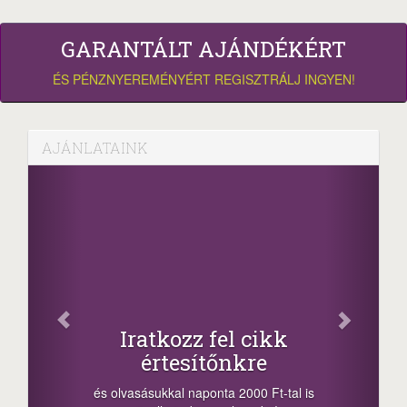
GARANTÁLT AJÁNDÉKÉRT
ÉS PÉNZNYEREMÉNYÉRT REGISZTRÁLJ INGYEN!
AJÁNLATAINK
Fa
Oszd me
Iratkozz fel cikk
+1.0
értesítőnkre
-nyeremény növe
a sorsolás napjá
vasásukkal naponta 2000 Ft-tal is
megosztási lehető