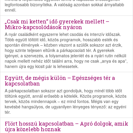
legfontosabb bizonyítéka. A valóság azonban sokkal árnyaltabb
ennél.
„Csak mi ketten” idő gyerekek mellett –
Mikro-kapcsolódások nyáron
A nyár családként egyszerre lehet csodás és intenzív időszak.
Több együtt töltött idő, közös programok, hosszabb esték és
spontán élmények – közben viszont a szülők sokszor azt érzik,
hogy szinte teljesen eltűnik a párkapcsolati tér. A gyerekek
igényei, a szervezés, a folyamatos jelenlét és a nyári rutin nélküli
napok mellett nehéz időt találni arra, hogy ne csak „anya és apa”,
hanem újra egy kicsit pár is lehessetek.
Együtt, de mégis külön – Egészséges tér a
kapcsolatban
A párkapcsolatban sokszor azt gondoljuk, hogy minél több időt
töltünk együtt, annál erősebb a kötelék. Közös programok, közös
tervek, közös mindennapok – ez mind fontos. Mégis van egy
kevésbé hangsúlyos, de ugyanilyen lényeges tényező: az egyéni
tér.
Flört hosszú kapcsolatban – Apró dolgok, amik
újra közelebb hoznak