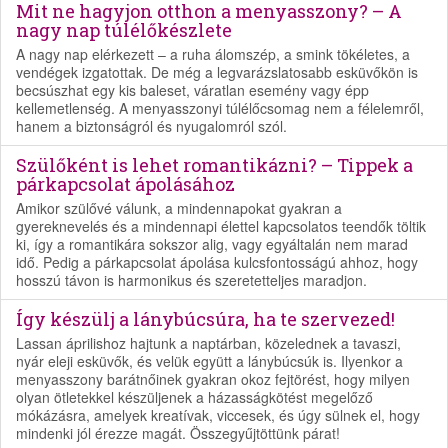
Mit ne hagyjon otthon a menyasszony? – A
nagy nap túlélőkészlete
A nagy nap elérkezett – a ruha álomszép, a smink tökéletes, a
vendégek izgatottak. De még a legvarázslatosabb esküvőkön is
becsúszhat egy kis baleset, váratlan esemény vagy épp
kellemetlenség. A menyasszonyi túlélőcsomag nem a félelemről,
hanem a biztonságról és nyugalomról szól.
Szülőként is lehet romantikázni? – Tippek a
párkapcsolat ápolásához
Amikor szülővé válunk, a mindennapokat gyakran a
gyereknevelés és a mindennapi élettel kapcsolatos teendők töltik
ki, így a romantikára sokszor alig, vagy egyáltalán nem marad
idő. Pedig a párkapcsolat ápolása kulcsfontosságú ahhoz, hogy
hosszú távon is harmonikus és szeretetteljes maradjon.
Így készülj a lánybúcsúra, ha te szervezed!
Lassan áprilishoz hajtunk a naptárban, közelednek a tavaszi,
nyár eleji esküvők, és velük együtt a lánybúcsúk is. Ilyenkor a
menyasszony barátnőinek gyakran okoz fejtörést, hogy milyen
olyan ötletekkel készüljenek a házasságkötést megelőző
mókázásra, amelyek kreatívak, viccesek, és úgy sülnek el, hogy
mindenki jól érezze magát. Összegyűjtöttünk párat!