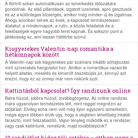
A flörtről sokan automatikusan az ismerkedés időszakára
gondolnak. Az első pillantások, izgatott üzenetek, apró gesztusok
és az a különleges bizsergés, amikor még minden új és izgalmas.
Ahogy azonban telnek az évek, a kapcsolat természetesen
átalakul: a mindennapok, a rutin, a közös feladatok és a
felelősségek egyre nagyobb teret kapnak. És sokszor pont a
játékosság az, ami lassan háttérbe szorul.
Kisgyerekes Valentin-nap: romantika a
hétköznapok között
A Valentin-nap sok kisgyerekes pár számára inkább sóhajtozást,
mint szívecskés hangulatot hoz. Amikor a romantikus vacsorák
helyett altatás, mesélés és kimerült összebújás jut, könnyű azt
érezni, hogy ez az ünnep már nem nekünk szól.
Kattintásból kapcsolat? Így randizunk online
Balra húzod, jobbra húzod, továbbgörgetsz. Az online randizás
mára ugyanolyan természetes lett, mint reggel megnézni az
időjárást. Elvileg soha nem volt még ilyen egyszerű ismerkedni,
mégis egyre többen érzik úgy, hogy a végtelen lehetőség inkább
fárasztó, mint felszabadító. Vajon tényleg működik ez a rendszer,
vagy csak kattintunk, remélünk, majd továbblépünk?
10 randiötlet hideg téli estékre – otthon vagy a