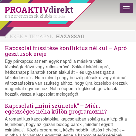
PROAKTIV
direkt
a szerencsések klubja
| 2011 óta
CIKKEK A TÉMÁBAN:
HÁZASSÁG
Kapcsolat frissítése konfliktus nélkül – Apró
gesztusok ereje
Egy párkapcsolat nem egyik napról a másikra válik
távolságtartóvá vagy rutinszerűvé. Sokkal inkább apró,
hétköznapi pillanatok során alakul át – és ugyanez igaz a
közeledésre is. Nem mindig nagy beszélgetésekre vagy drámai
változtatásokra van szükség ahhoz, hogy újra közelebb érezzük
magunkat egymáshoz. Néha éppen a legkisebb gesztusok
hozzák vissza a kapcsolat melegségét.
Kapcsolati „mini szünetek” – Miért
egészséges néha külön programozni?
A romantikus kapcsolatokkal kapcsolatban sokáig az a kép élt a
fejünkben, hogy az igazán boldog párok „mindent együtt
csinálnak”. Közös programok, közös hobbik, közös hétvégék –
mintha a folyamatos együttlét lenne a kapcsolat erősségének