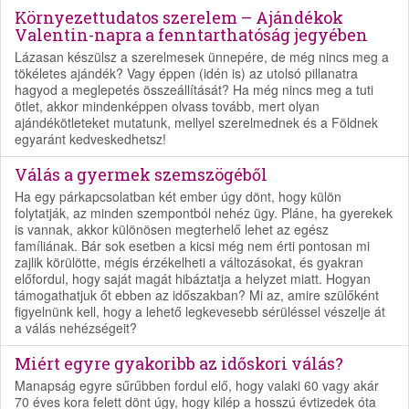
Környezettudatos szerelem – Ajándékok
Valentin-napra a fenntarthatóság jegyében
Lázasan készülsz a szerelmesek ünnepére, de még nincs meg a
tökéletes ajándék? Vagy éppen (idén is) az utolsó pillanatra
hagyod a meglepetés összeállítását? Ha még nincs meg a tuti
ötlet, akkor mindenképpen olvass tovább, mert olyan
ajándékötleteket mutatunk, mellyel szerelmednek és a Földnek
egyaránt kedveskedhetsz!
Válás a gyermek szemszögéből
Ha egy párkapcsolatban két ember úgy dönt, hogy külön
folytatják, az minden szempontból nehéz ügy. Pláne, ha gyerekek
is vannak, akkor különösen megterhelő lehet az egész
famíliának. Bár sok esetben a kicsi még nem érti pontosan mi
zajlik körülötte, mégis érzékelheti a változásokat, és gyakran
előfordul, hogy saját magát hibáztatja a helyzet miatt. Hogyan
támogathatjuk őt ebben az időszakban? Mi az, amire szülőként
figyelnünk kell, hogy a lehető legkevesebb sérüléssel vészelje át
a válás nehézségeit?
Miért egyre gyakoribb az időskori válás?
Manapság egyre sűrűbben fordul elő, hogy valaki 60 vagy akár
70 éves kora felett dönt úgy, hogy kilép a hosszú évtizedek óta