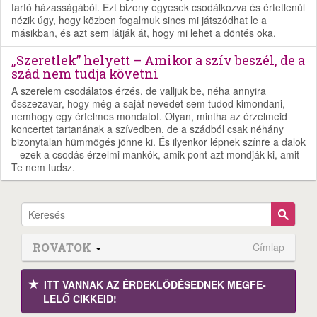
tartó házasságából. Ezt bizony egyesek csodálkozva és értetlenül
nézik úgy, hogy közben fogalmuk sincs mi játszódhat le a
másikban, és azt sem látják át, hogy mi lehet a döntés oka.
„Szeretlek” helyett – Amikor a szív beszél, de a
szád nem tudja követni
A szerelem csodálatos érzés, de valljuk be, néha annyira
összezavar, hogy még a saját nevedet sem tudod kimondani,
nemhogy egy értelmes mondatot. Olyan, mintha az érzelmeid
koncertet tartanának a szívedben, de a szádból csak néhány
bizonytalan hümmögés jönne ki. És ilyenkor lépnek színre a dalok
– ezek a csodás érzelmi mankók, amik pont azt mondják ki, amit
Te nem tudsz.
ROVATOK
Címlap
ITT VANNAK AZ ÉRDEK­LŐDÉ­SEDNEK MEGFE­
LELŐ CIKKEID!