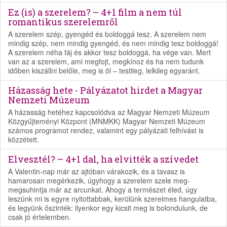
Ez (is) a szerelem? – 4+1 film a nem túl
romantikus szerelemről
A szerelem szép, gyengéd és boldoggá tesz. A szerelem nem
mindig szép, nem mindig gyengéd, és nem mindig tesz boldoggá!
A szerelem néha fáj és akkor tesz boldoggá, ha vége van. Mert
van az a szerelem, ami megfojt, megkínoz és ha nem tudunk
időben kiszállni belőle, meg is öl – testileg, lelkileg egyaránt.
Házasság hete - Pályázatot hirdet a Magyar
Nemzeti Múzeum
A házasság hetéhez kapcsolódva az Magyar Nemzeti Múzeum
Közgyűjteményi Központ (MNMKK) Magyar Nemzeti Múzeum
számos programot rendez, valamint egy pályázati felhívást is
közzétett.
Elvesztél? – 4+1 dal, ha elvitték a szívedet
A Valentin-nap már az ajtóban várakozik, és a tavasz is
hamarosan megérkezik, úgyhogy a szerelem szele meg-
megsuhintja már az arcunkat. Ahogy a természet éled, úgy
leszünk mi is egyre nyitottabbak, kerülünk szerelmes hangulatba,
és legyünk őszinték: ilyenkor egy kicsit meg is bolondulunk, de
csak jó értelemben.