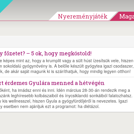
Nyereményjáték
Maga
 főzetet? – 5 ok, hogy megkóstold!
 képes mint az, hogy a krumplit vagy a sült húst ízesítsük vele, hiszen
 sokoldalú gyógynövény is. A belőle készült gyógytea igazi csodaszer,
nk, de akár saját magunk ki is száríthatjuk, hogy mindig legyen otthon!
iért érdemes Gyulára menned a hétvégén
őként, ha imádsz enni és inni. Idén március 28-30-án rendezik meg a
azánk leghíresebb kolbászaiból és ínycsiklandó sonkáiból falatozhatsz.
kis wellnesszel, hiszen Gyula a gyógyfürdőjéről is nevezetes. Igazi
y esetben nem ajánljuk ezt a programot: ha diétázol.