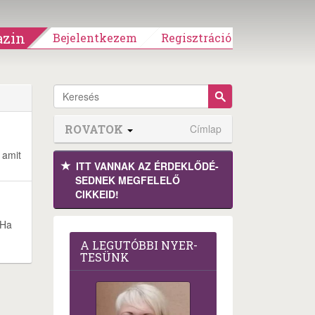
zin
Bejelentkezem
Regisztráció
ROVATOK
Címlap
 amit
ITT VANNAK AZ ÉRDEK­LŐDÉ­
SEDNEK MEGFE­LELŐ
CIKKEID!
 Ha
A LEG­U­TÓB­BI NYER­
TE­SÜNK