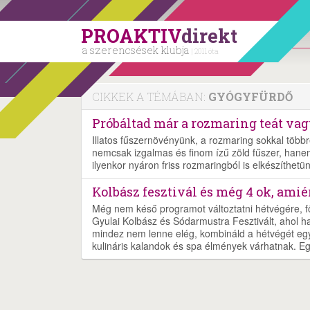
PROAKTIV
direkt
a szerencsések klubja
| 2011 óta
CIKKEK A TÉMÁBAN:
GYÓGYFÜRDŐ
Próbáltad már a rozmaring teát vagy
Illatos fűszernövényünk, a rozmaring sokkal többre
nemcsak izgalmas és finom ízű zöld fűszer, hanem
ilyenkor nyáron friss rozmaringból is elkészíthetü
Kolbász fesztivál és még 4 ok, am
Még nem késő programot változtatni hétvégére, f
Gyulai Kolbász és Sódarmustra Fesztivált, ahol h
mindez nem lenne elég, kombináld a hétvégét egy 
kulináris kalandok és spa élmények várhatnak. Eg