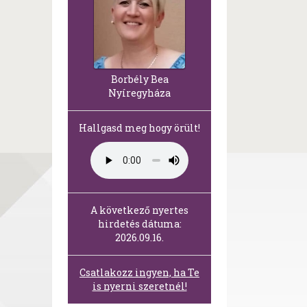
Borbély Bea
Nyíregyháza
Hallgasd meg hogy örült!
A következő nyertes
hirdetés dátuma:
2026.09.16.
Csatlakozz ingyen, ha Te
is nyerni szeretnél!