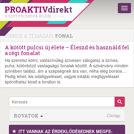
PROAKTIV
direkt
a szerencsések klubja
| 2011 óta
CIKKEK A TÉMÁBAN:
FONAL
A kötött pulcsi új élete – Éleszd és használd fel
a régi fonalat
Ha szeretsz kötni, valószínűleg szívesen válogatsz a színes,
puha, különböző vastagságú fonalak között. A szivárvány minden
színében találsz, ám a szépségnek ára van, néha elég borsos…
Pedig lehet, kis odafigyeléssel, vagyis inkább megfigyeléssel
spórolhatsz kicsit a fonálon is.
ROVATOK
Címlap
ITT VANNAK AZ ÉRDEK­LŐDÉ­SEDNEK MEGFE­