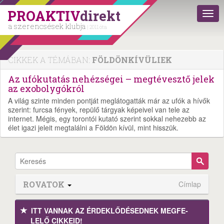
PROAKTIV
direkt
a szerencsések klubja
| 2011 óta
CIKKEK A TÉMÁBAN:
FÖLDÖNKÍVÜLIEK
Az ufókutatás nehézségei – megtévesztő jelek
az exobolygókról
A világ szinte minden pontját meglátogatták már az ufók a hívők
szerint: furcsa fények, repülő tárgyak képeivel van tele az
internet. Mégis, egy torontói kutató szerint sokkal nehezebb az
élet igazi jeleit megtalálni a Földön kívül, mint hisszük.
ROVATOK
Címlap
ITT VANNAK AZ ÉRDEK­LŐDÉ­SEDNEK MEGFE­
LELŐ CIKKEID!