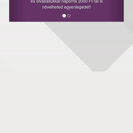
és olvasásukkal naponta 2000 Ft-tal is
növelheted egyenlegedet!