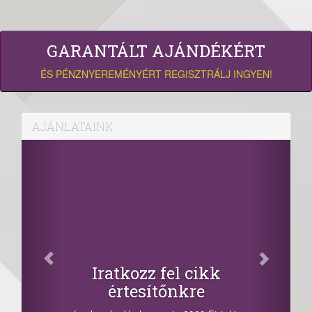
GARANTÁLT AJÁNDÉKÉRT
ÉS PÉNZNYEREMÉNYÉRT REGISZTRÁLJ INGYEN!
AJÁNLATAINK
Iratkozz fel cikk
értesítőnkre