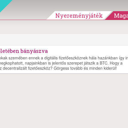
Nyereményjáték
Maga
völetében bányászva
Sokak szemében ennek a digitális fizetőeszköznek hála hazánkban így in
egkophatott, napjainkban is jelentős szerepet játszik a BTC. Hogy a
decentralizált fizetőeszköz? Görgess tovább és minden kiderül!