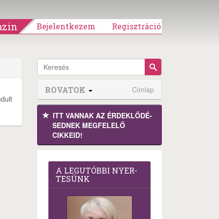
zin
Bejelentkezem
Regisztráció
ROVATOK
Címlap
dult
ITT VANNAK AZ ÉRDEK­LŐDÉ­
SEDNEK MEGFE­LELŐ
CIKKEID!
A LEG­U­TÓB­BI NYER­
TE­SÜNK