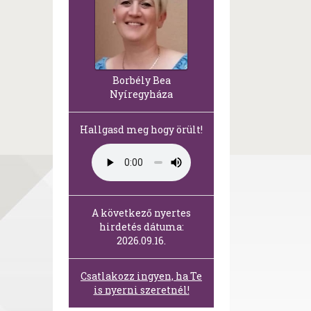
Borbély Bea
Nyíregyháza
Hallgasd meg hogy örült!
A következő nyertes
hirdetés dátuma:
2026.09.16.
Csatlakozz ingyen, ha Te
is nyerni szeretnél!