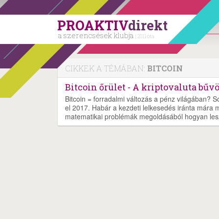
PROAKTIV
direkt
a szerencsések klubja
| 2011 óta
CIKKEK A TÉMÁBAN:
BITCOIN
Bitcoin őrület - A kriptovaluta bű
Bitcoin = forradalmi változás a pénz világában? 
el 2017. Habár a kezdeti lelkesedés iránta mára m
matematikai problémák megoldásából hogyan lesz 