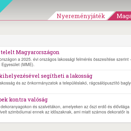
Nyereményjáték
Maga
y telelt Magyarországon
országon a 2025. évi országos lakossági felmérés összesítése szerint 
i Egyesület (MME).
kihelyezésével segítheti a lakosság
 lakosság és az önkormányzatok a településlakó, rágcsálópusztító bagl
pek kontra valóság
ekoranyagokon és szalvétákon, amelyeken az őszi erdő és élővilága
dvelt szimbólumai ennek az időszaknak, ami miatt számos dekoratőr is