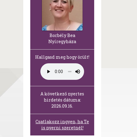
Borbély Bea
Nyíregyháza
Hallgasd meg hogy örült!
A következő nyertes
hirdetés dátuma:
2026.09.16.
Csatlakozz ingyen, ha Te
is nyerni szeretnél!