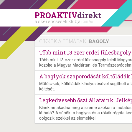
PROAKTIV
direkt
a szerencsések klubja
| 2011 óta
CIKKEK A TÉMÁBAN:
BAGOLY
Több mint 13 ezer erdei fülesbagol
Több mint 13 ezer erdei fülesbagoly telelt Magyar
közölte a Magyar Madártani és Természetvédelm
A baglyok szaporodását költőládák 
Műfészkek, költőládák kihelyezésével segítheti a
költését.
Legkedvesebb őszi állataink: Jelké
Kinek ne akadna meg a szeme azokon a mutatós d
látható? A sünök, a baglyok és a rókák régóta ke
dolgozik ezekkel az elemekkel.