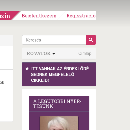
zin
Bejelentkezem
Regisztráció
ROVATOK
Címlap
-
ITT VANNAK AZ ÉRDEK­LŐDÉ­
SEDNEK MEGFE­LELŐ
CIKKEID!
yok
A LEG­U­TÓB­BI NYER­
TE­SÜNK